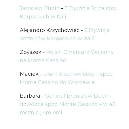
Jarosław Rubin
-
3 Dywizja Strzelców
Karpackich w Italii
Alejandro Krzychowiec
-
3 Dywizja
Strzelców Karpackich w Italii
Zbyszek
-
Polski Cmentarz Wojenny
na Monte Cassino
Maciek
-
Ułani Krechowieccy – spod
Monte Cassino do Wrocławia
Barbara
-
Generał Bronisław Duch –
dowódca spod Monte Cassino – w 45
rocznicę śmierci