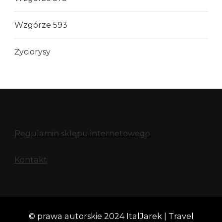
Wzgórze 593
Życiorysy
Regulamin sklepu internetowego
Kontakt
© prawa autorskie 2024 ItalJarek |
Travel