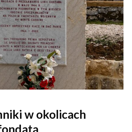
niki w okolicach
afondata