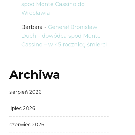
spod Monte Cassino do
Wrocławia
Barbara
-
Generał Bronisław
Duch – dowódca spod Monte
Cassino – w 45 rocznicę śmierci
Archiwa
sierpień 2026
lipiec 2026
czerwiec 2026