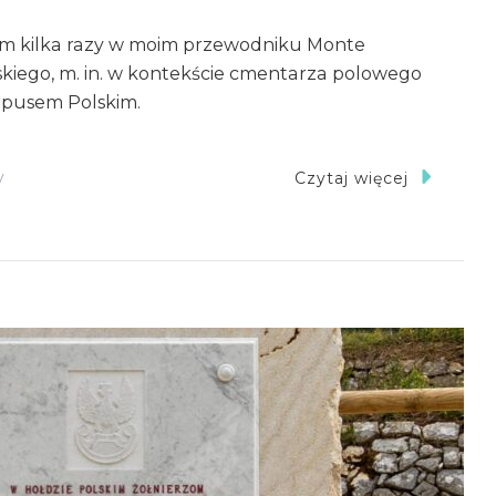
m kilka razy w moim przewodniku Monte
lskiego, m. in. w kontekście cmentarza polowego
rpusem Polskim.
Do
y
Czytaj więcej
Wystawa
Okolicznościowa
W
Acquafondata