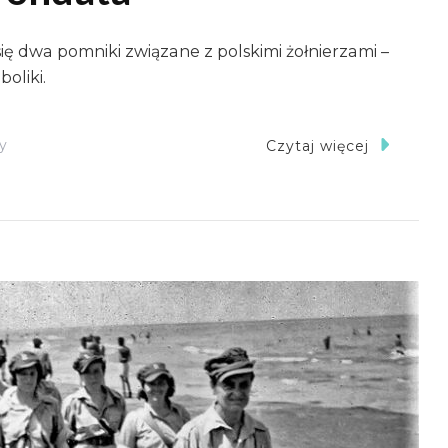
ę dwa pomniki związane z polskimi żołnierzami –
oliki.
Do
y
Czytaj więcej
Cztery
Polskie
Pomniki
W
Okolicach
Cassino:
(1)
Acquafondata