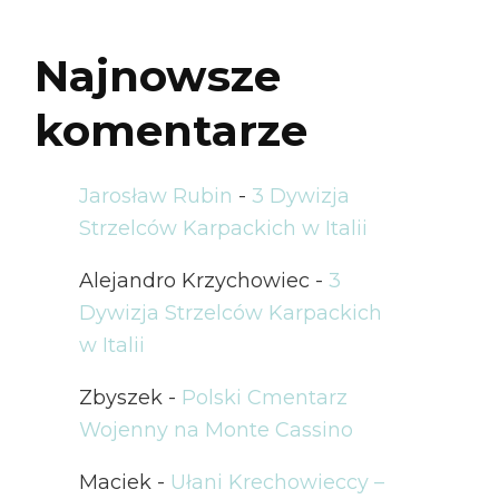
Najnowsze
komentarze
Jarosław Rubin
-
3 Dywizja
Strzelców Karpackich w Italii
Alejandro Krzychowiec
-
3
Dywizja Strzelców Karpackich
w Italii
Zbyszek
-
Polski Cmentarz
Wojenny na Monte Cassino
Maciek
-
Ułani Krechowieccy –