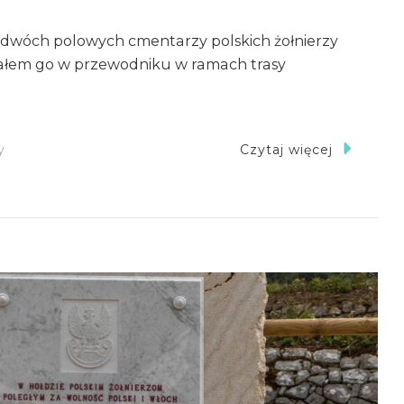
dwóch polowych cmentarzy polskich żołnierzy
isałem go w przewodniku w ramach trasy
Do
y
Czytaj więcej
„Cmentarz
W
Acquafondata
Zapełnił
Się
Po
Brzegi…”