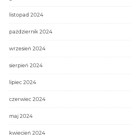
listopad 2024
październik 2024
wrzesień 2024
sierpień 2024
lipiec 2024
czerwiec 2024
maj 2024
kwiecień 2024