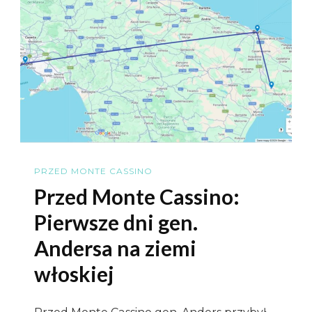
1944
PRZED MONTE CASSINO
Przed Monte Cassino:
Pierwsze dni gen.
Andersa na ziemi
włoskiej