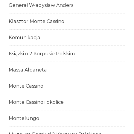
Generał Władysław Anders
Klasztor Monte Cassino
Komunikacja
Książki o 2 Korpusie Polskim
Massa Albaneta
Monte Cassino
Monte Cassino i okolice
Montelungo