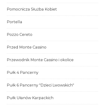
Pomocnicza Służba Kobiet
Portella
Pozzo Cereto
Przed Monte Cassino
Przewodnik Monte Cassino i okolice
Pułk 4 Pancerny
Pułk 6 Pancerny "Dzieci Lwowskich"
Pułk Ułanów Karpackich