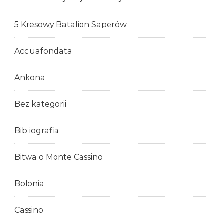
5 Kresowy Batalion Saperów
Acquafondata
Ankona
Bez kategorii
Bibliografia
Bitwa o Monte Cassino
Bolonia
Cassino