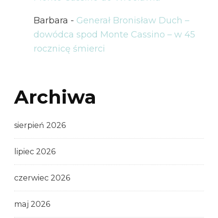
Barbara
-
Generał Bronisław Duch –
dowódca spod Monte Cassino – w 45
rocznicę śmierci
Archiwa
sierpień 2026
lipiec 2026
czerwiec 2026
maj 2026