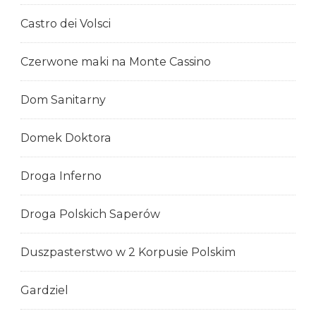
Castro dei Volsci
Czerwone maki na Monte Cassino
Dom Sanitarny
Domek Doktora
Droga Inferno
Droga Polskich Saperów
Duszpasterstwo w 2 Korpusie Polskim
Gardziel