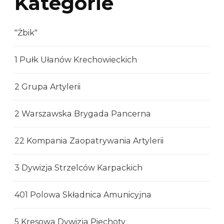
Kategorie
"Żbik"
1 Pułk Ułanów Krechowieckich
2 Grupa Artylerii
2 Warszawska Brygada Pancerna
22 Kompania Zaopatrywania Artylerii
3 Dywizja Strzelców Karpackich
401 Polowa Składnica Amunicyjna
5 Kresowa Dywizja Piechoty