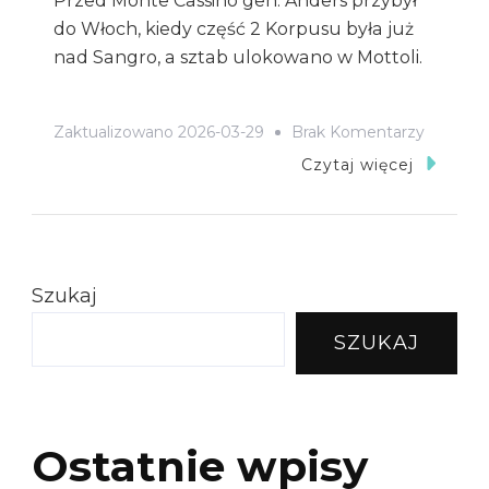
Przed Monte Cassino gen. Anders przybył
do Włoch, kiedy część 2 Korpusu była już
nad Sangro, a sztab ulokowano w Mottoli.
Do
Zaktualizowano
2026-03-29
Brak Komentarzy
Przed
Czytaj więcej
Monte
Cassino:
Pierwsz
Dni
Szukaj
Gen.
SZUKAJ
Andersa
Na
Ziemi
Włoskiej
Ostatnie wpisy