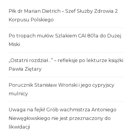
Płk dr Marian Dietrich – Szef Służby Zdrowia 2
Korpusu Polskiego
Po tropach mułów. Szlakiem CAI 801a do Dużej
Miski
„Ostatni rozdział…” – refleksje po lekturze książki
Pawła Ziętary
Porucznik Stanisław Wroński i jego cypryjscy
mulnicy
Uwaga na fejki! Grób wachmistrza Antoniego
Niewęgłowskiego nie jest przeznaczony do
likwidacji