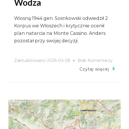
Wodza
Wiosną 1944 gen. Sosnkowski odwiedził 2
Korpus we Włoszech i krytycznie ocenił
plan natarcia na Monte Cassino. Anders
pozostał przy swojej decyzji.
Do
Zaktualizowano
2026-04-28
Brak Komentarzy
Przed
Czytaj więcej
Monte
Cassino:
Wizyta
Naczel
Wodza