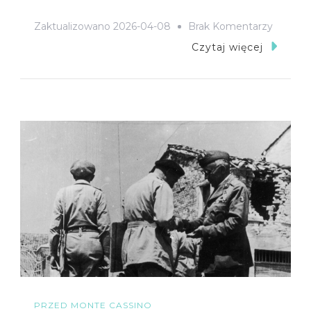
Do
Zaktualizowano
2026-04-08
Brak Komentarzy
Przed
Czytaj więcej
Monte
Cassino:
Gen.
Anders
I
Jego
Pierwsz
Rozmo
Z
Aliancki
Dowód
We
PRZED MONTE CASSINO
Włosze