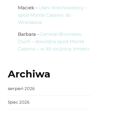
Maciek
-
Ułani Krechowieccy –
spod Monte Cassino do
Wrocławia
Barbara
-
Generał Bronisław
Duch – dowódca spod Monte
Cassino – w 45 rocznicę śmierci
Archiwa
sierpień 2026
lipiec 2026