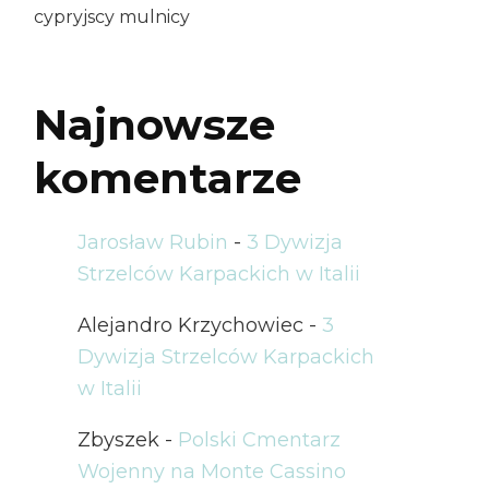
cypryjscy mulnicy
Najnowsze
komentarze
Jarosław Rubin
-
3 Dywizja
Strzelców Karpackich w Italii
Alejandro Krzychowiec
-
3
Dywizja Strzelców Karpackich
w Italii
Zbyszek
-
Polski Cmentarz
Wojenny na Monte Cassino