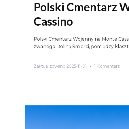
Polski Cmentarz 
Cassino
Polski Cmentarz Wojenny na Monte Cassin
zwanego Doliną Śmierci, pomiędzy klas
Do
Zaktualizowano
2025-11-01
1 Komentarz
Pols
Cme
Woj
Na
Mon
Cass