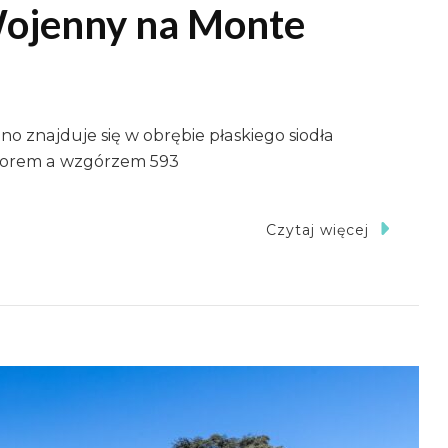
Wojenny na Monte
o znajduje się w obrębie płaskiego siodła
ztorem a wzgórzem 593
Czytaj więcej
ki
ntarz
enny
te
ino