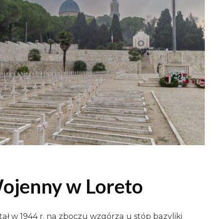
ojenny w Loreto
ł w 1944 r. na zboczu wzgórza u stóp bazyliki