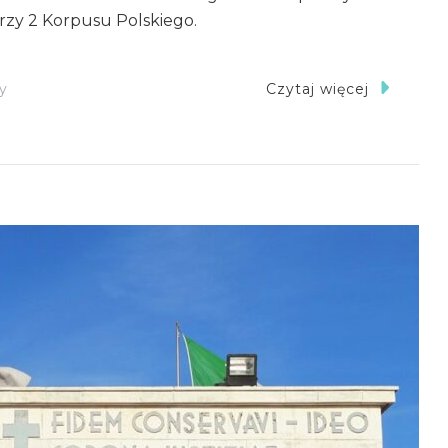
erzy 2 Korpusu Polskiego.
Do
y
Czytaj więcej
Polski
Cmentarz
Wojenny
W
Loreto