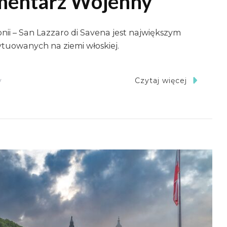
Cmentarz Wojenny
nii – San Lazzaro di Savena jest największym
tuowanych na ziemi włoskiej.
Do
y
Czytaj więcej
Bolonia
–
Polski
Cmentarz
Wojenny