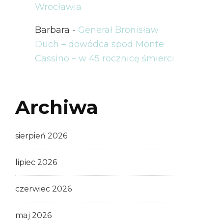
Wrocławia
Barbara
-
Generał Bronisław
Duch – dowódca spod Monte
Cassino – w 45 rocznicę śmierci
Archiwa
sierpień 2026
lipiec 2026
czerwiec 2026
maj 2026