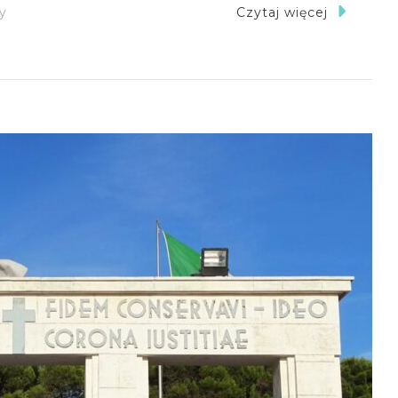
Do
y
Czytaj więcej
Polski
Cmentarz
Wojenny
W
Loreto