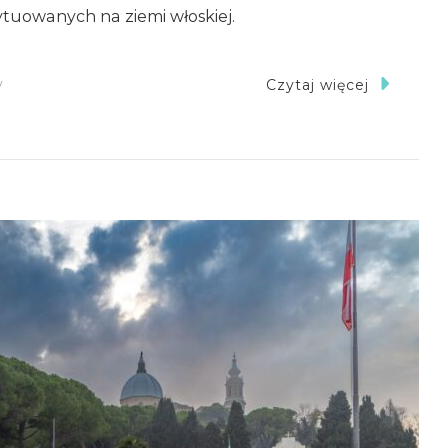
tuowanych na ziemi włoskiej.
Do
y
Czytaj więcej
Bolonia
–
Polski
Cmentarz
Wojenny