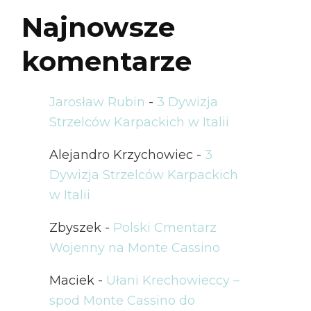
Najnowsze
komentarze
Jarosław Rubin
-
3 Dywizja
Strzelców Karpackich w Italii
Alejandro Krzychowiec
-
3
Dywizja Strzelców Karpackich
w Italii
Zbyszek
-
Polski Cmentarz
Wojenny na Monte Cassino
Maciek
-
Ułani Krechowieccy –
spod Monte Cassino do