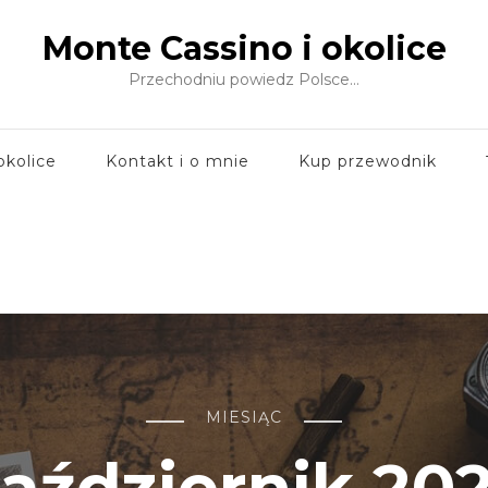
Monte Cassino i okolice
Przechodniu powiedz Polsce…
okolice
Kontakt i o mnie
Kup przewodnik
MIESIĄC
aździernik 20