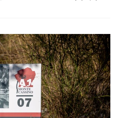
Polski
Cmentarz
Wojenny
W
Casamassima