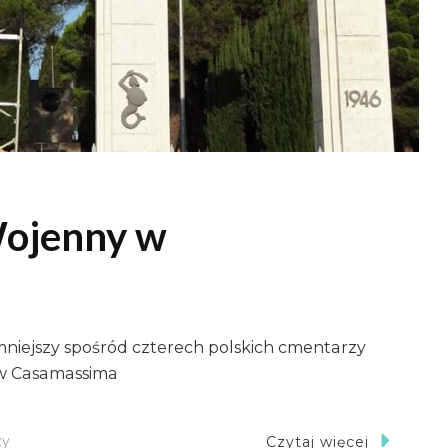
Wojenny w
ajmniejszy spośród czterech polskich cmentarzy
 w Casamassima
Do
zy
Czytaj więcej