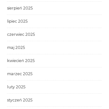
sierpień 2025
lipiec 2025
czerwiec 2025
maj 2025
kwiecień 2025
marzec 2025
luty 2025
styczeń 2025