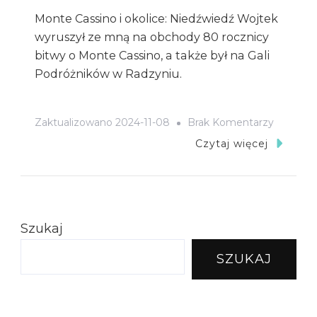
Monte Cassino i okolice: Niedźwiedź Wojtek
wyruszył ze mną na obchody 80 rocznicy
bitwy o Monte Cassino, a także był na Gali
Podróżników w Radzyniu.
Do
Zaktualizowano
2024-11-08
Brak Komentarzy
Monte
Czytaj więcej
Cassino:
Niedźwi
Wojtek
Na
Szukaj
Szlaku
SZUKAJ
2
Korpusu
Polskieg