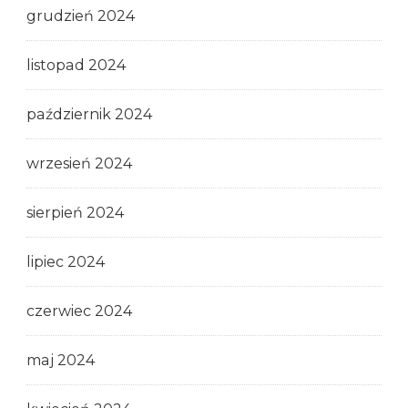
grudzień 2024
listopad 2024
październik 2024
wrzesień 2024
sierpień 2024
lipiec 2024
czerwiec 2024
maj 2024