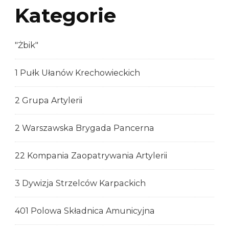
Kategorie
"Żbik"
1 Pułk Ułanów Krechowieckich
2 Grupa Artylerii
2 Warszawska Brygada Pancerna
22 Kompania Zaopatrywania Artylerii
3 Dywizja Strzelców Karpackich
401 Polowa Składnica Amunicyjna