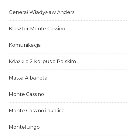
Generał Władysław Anders
Klasztor Monte Cassino
Komunikacja
Książki o 2 Korpusie Polskim
Massa Albaneta
Monte Cassino
Monte Cassino i okolice
Montelungo