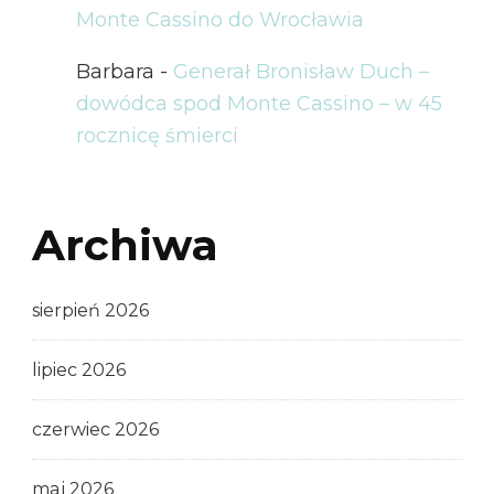
Monte Cassino do Wrocławia
Barbara
-
Generał Bronisław Duch –
dowódca spod Monte Cassino – w 45
rocznicę śmierci
Archiwa
sierpień 2026
lipiec 2026
czerwiec 2026
maj 2026