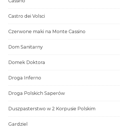
Cassino
Castro dei Volsci
Czerwone maki na Monte Cassino
Dom Sanitarny
Domek Doktora
Droga Inferno
Droga Polskich Saperów
Duszpasterstwo w 2 Korpusie Polskim
Gardziel