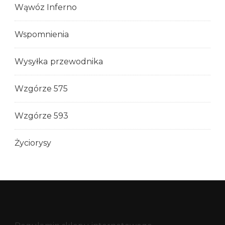
Wąwóz Inferno
Wspomnienia
Wysyłka przewodnika
Wzgórze 575
Wzgórze 593
Życiorysy