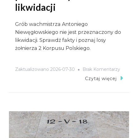
likwidacji
Grób wachmistrza Antoniego
Niewęgłowskiego nie jest przeznaczony do
likwidacji. Sprawdź fakty i poznaj losy
żołnierza 2 Korpusu Polskiego.
Do
Zaktualizowano
2026-07-30
Brak Komentarzy
Uwaga
Czytaj więcej
Na
Fejki!
Grób
Wachmis
Antonie
Niewęgł