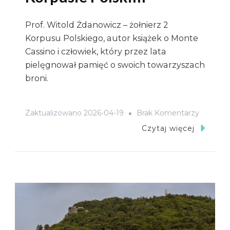
Prof. Witold Żdanowicz – żołnierz 2
Korpusu Polskiego, autor książek o Monte
Cassino i człowiek, który przez lata
pielęgnował pamięć o swoich towarzyszach
broni.
Do
Zaktualizowano
2026-04-19
Brak Komentarzy
Prof.
Czytaj więcej
Witold
Żdanowi
–
Strażnik
Pamięci
O