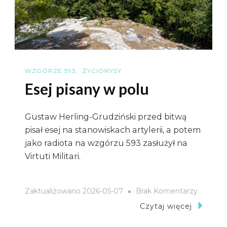
WZGÓRZE 593
ŻYCIORYSY
Esej pisany w polu
Gustaw Herling-Grudziński przed bitwą
pisał esej na stanowiskach artylerii, a potem
jako radiota na wzgórzu 593 zasłużył na
Virtuti Militari.
Do
Zaktualizowano
2026-05-07
Brak Komentarzy
Esej
Czytaj więcej
Pisany