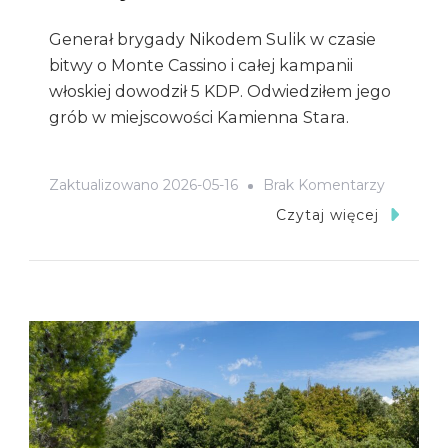
Generał brygady Nikodem Sulik w czasie
bitwy o Monte Cassino i całej kampanii
włoskiej dowodził 5 KDP. Odwiedziłem jego
grób w miejscowości Kamienna Stara.
Do
Zaktualizowano
2026-05-16
Brak Komentarzy
Gen.
Czytaj więcej
Nikode
Sulik
–
Powrót
Do
Kamienn
Starej