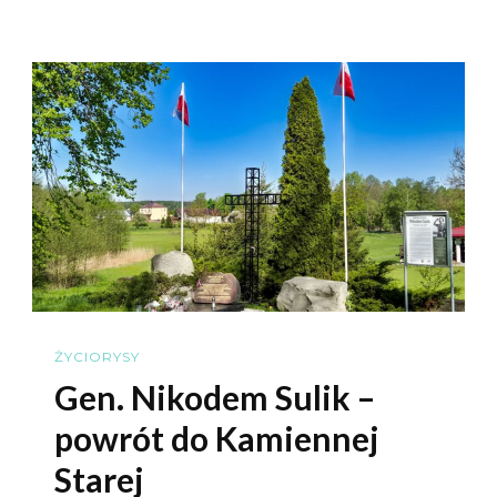
Józef
Joniec
(1900-
1956),
Probosz
3
DSK
ŻYCIORYSY
Gen. Nikodem Sulik –
powrót do Kamiennej
Starej