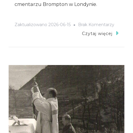
cmentarzu Brompton w Londynie.
Do
Zaktualizowano
2026-06-15
Brak Komentarzy
Ks.
Czytaj więcej
Ppłk
Wiktor
Judycki
(1905-
1955),
Probosz
5
KDP