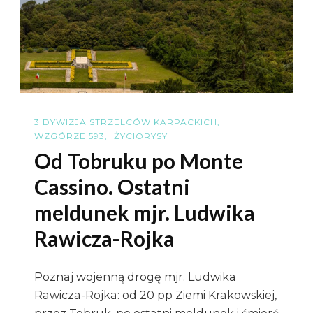
2
Korpusie
Polskim
3 DYWIZJA STRZELCÓW KARPACKICH
WZGÓRZE 593
ŻYCIORYSY
Od Tobruku po Monte
Cassino. Ostatni
meldunek mjr. Ludwika
Rawicza-Rojka
Poznaj wojenną drogę mjr. Ludwika
Rawicza-Rojka: od 20 pp Ziemi Krakowskiej,