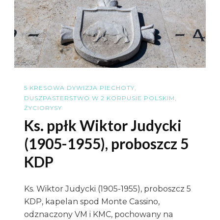
Nie
Jest
Przezna
Do
Likwidac
5 KRESOWA DYWIZJA PIECHOTY
DUSZPASTERSTWO W 2 KORPUSIE POLSKIM
ŻYCIORYSY
Ks. ppłk Wiktor Judycki
(1905-1955), proboszcz 5
KDP
Ks. Wiktor Judycki (1905-1955), proboszcz 5
KDP, kapelan spod Monte Cassino,
odznaczony VM i KMC, pochowany na