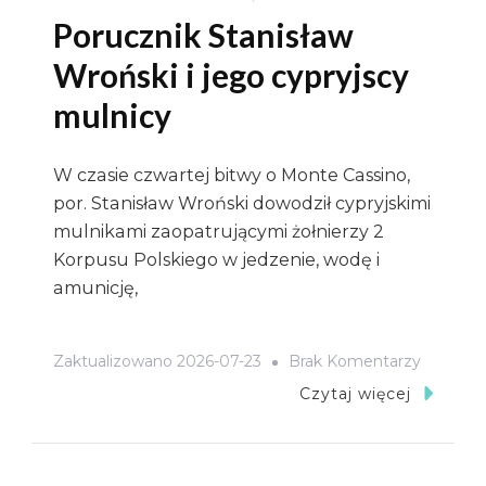
Porucznik Stanisław
Wroński i jego cypryjscy
mulnicy
W czasie czwartej bitwy o Monte Cassino,
por. Stanisław Wroński dowodził cypryjskimi
mulnikami zaopatrującymi żołnierzy 2
Korpusu Polskiego w jedzenie, wodę i
amunicję,
Do
Zaktualizowano
2026-07-23
Brak Komentarzy
Poruczn
Czytaj więcej
Stanisła
Wroński