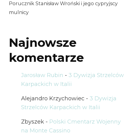
Porucznik Stanisław Wroński i jego cypryjscy
mulnicy
Najnowsze
komentarze
Jarosław Rubin
-
3 Dywizja Strzelców
Karpackich w Italii
Alejandro Krzychowiec
-
3 Dywizja
Strzelców Karpackich w Italii
Zbyszek
-
Polski Cmentarz Wojenny
na Monte Cassino