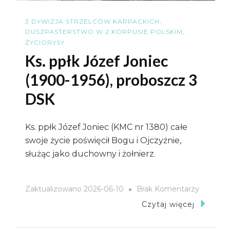
3 DYWIZJA STRZELCÓW KARPACKICH
DUSZPASTERSTWO W 2 KORPUSIE POLSKIM
ŻYCIORYSY
Ks. ppłk Józef Joniec
(1900-1956), proboszcz 3
DSK
Ks. ppłk Józef Joniec (KMC nr 1380) całe
swoje życie poświęcił Bogu i Ojczyźnie,
służąc jako duchowny i żołnierz.
Do
Zaktualizowano
2026-06-10
Brak Komentarzy
Ks.
Czytaj więcej
Ppłk