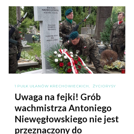
I
Jego
Cypryjsc
Mulnicy
1 PUŁK UŁANÓW KRECHOWIECKICH
ŻYCIORYSY
Uwaga na fejki! Grób
wachmistrza Antoniego
Niewęgłowskiego nie jest
przeznaczony do