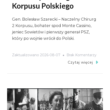
Korpusu Polskiego
Gen. Bolesław Szarecki – Naczelny Chirurg
2 Korpusu, bohater spod Monte Cassino,
jeniec Sowietów i pierwszy generał PSZ,
który po wojnie wrócił do Polski.
Do
Zaktualizowano
2026-08-07
Brak Komentarzy
Gen.
Czytaj więcej
Bolesła
Szareck
–
Naczel
Chirurg
2