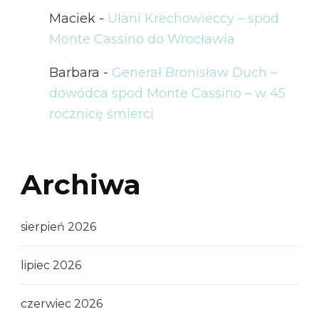
Maciek
-
Ułani Krechowieccy – spod
Monte Cassino do Wrocławia
Barbara
-
Generał Bronisław Duch –
dowódca spod Monte Cassino – w 45
rocznicę śmierci
Archiwa
sierpień 2026
lipiec 2026
czerwiec 2026