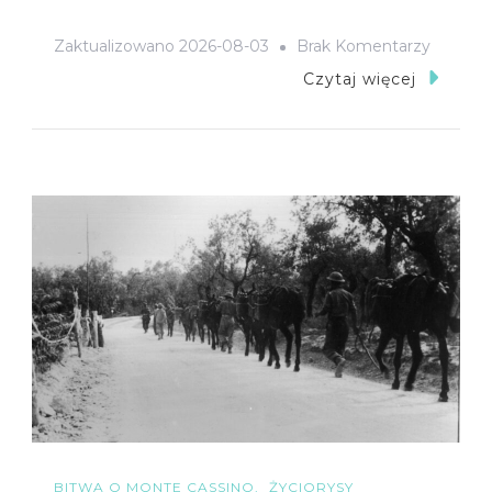
Do
Zaktualizowano
2026-08-03
Brak Komentarzy
Płk
Czytaj więcej
Dr
Marian
Dietrich
–
Szef
Służby
Zdrowia
2
Korpus
Polskie
BITWA O MONTE CASSINO
ŻYCIORYSY