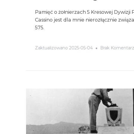
Pamięć o żołnierzach 5 Kresowej Dywizji 
Cassino jest dla mnie nierozłącznie zw
575.
Zaktualizowano
2025-05-04
Brak Komentar