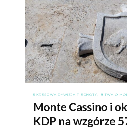
5 KRESOWA DYWIZJA PIECHOTY
BITWA O MO
Monte Cassino i ok
KDP na wzgórze 5