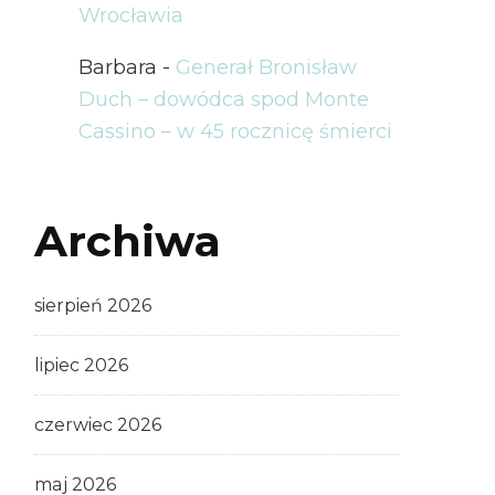
Wrocławia
Barbara
-
Generał Bronisław
Duch – dowódca spod Monte
Cassino – w 45 rocznicę śmierci
Archiwa
sierpień 2026
lipiec 2026
czerwiec 2026
maj 2026