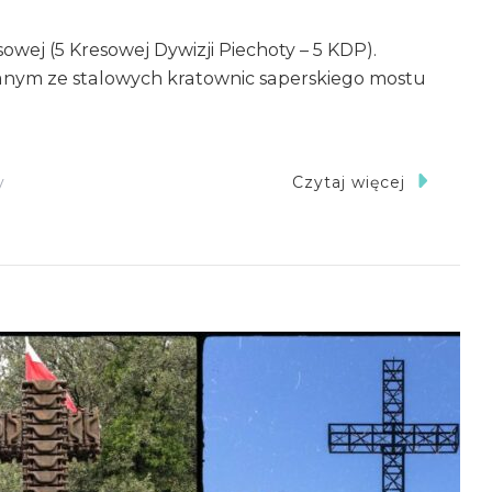
wej (5 Kresowej Dywizji Piechoty – 5 KDP).
nym ze stalowych kratownic saperskiego mostu
Do
y
Czytaj więcej
Pomnik
Kresowej
–
Miejsce
Zbyt
Rzadko
Odwiedzane