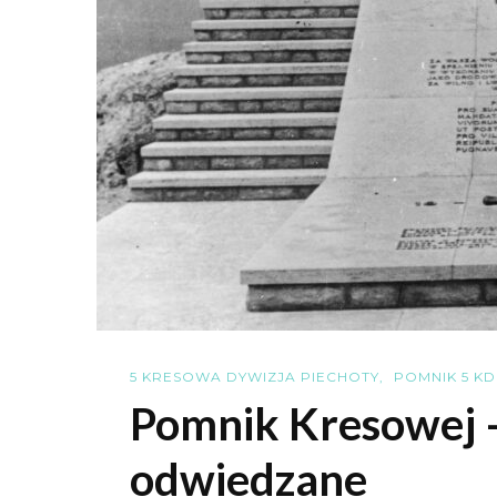
5 KRESOWA DYWIZJA PIECHOTY
POMNIK 5 K
Pomnik Kresowej –
odwiedzane