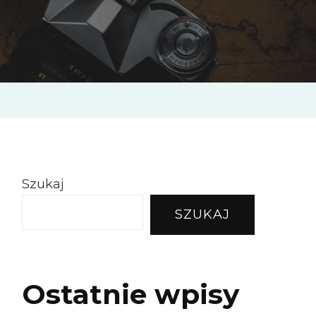
Szukaj
SZUKAJ
Ostatnie wpisy