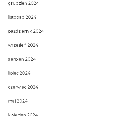
grudzień 2024
listopad 2024
październik 2024
wrzesień 2024
sierpień 2024
lipiec 2024
czerwiec 2024
maj 2024
kwiecień 2024