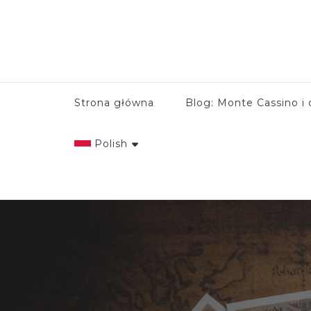
Strona główna
Blog: Monte Cassino i 
Polish
English
Italian
Polish
Spanish