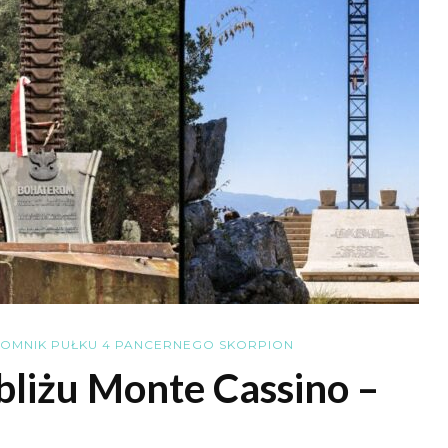
OMNIK PUŁKU 4 PANCERNEGO SKORPION
bliżu Monte Cassino –