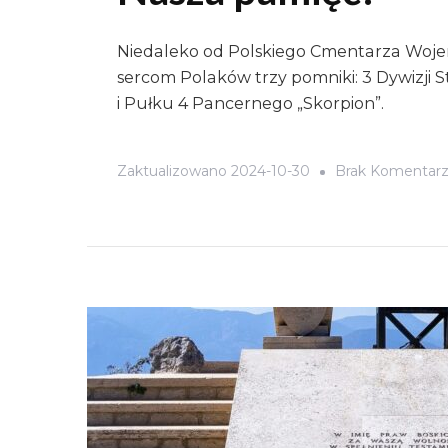
Niedaleko od Polskiego Cmentarza Wojen
sercom Polaków trzy pomniki: 3 Dywizji S
i Pułku 4 Pancernego „Skorpion”.
Zaktualizowano
2024-10-30
Brak Komentar