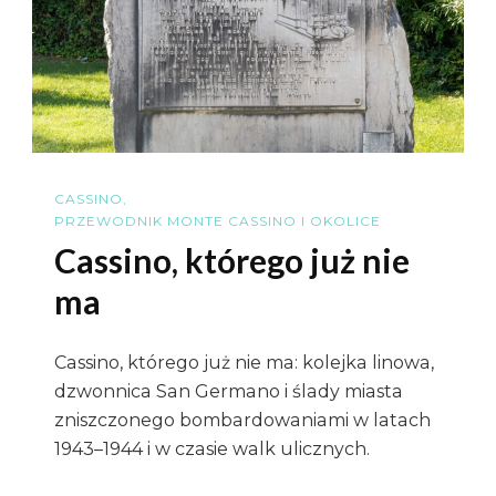
Misia
Wojtka
CASSINO
PRZEWODNIK MONTE CASSINO I OKOLICE
Cassino, którego już nie
ma
Cassino, którego już nie ma: kolejka linowa,
dzwonnica San Germano i ślady miasta
zniszczonego bombardowaniami w latach
1943–1944 i w czasie walk ulicznych.