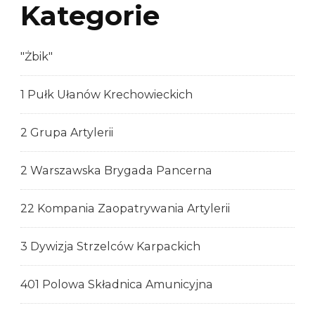
Kategorie
"Żbik"
1 Pułk Ułanów Krechowieckich
2 Grupa Artylerii
2 Warszawska Brygada Pancerna
22 Kompania Zaopatrywania Artylerii
3 Dywizja Strzelców Karpackich
401 Polowa Składnica Amunicyjna