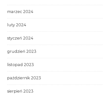
marzec 2024
luty 2024
styczeń 2024
grudzień 2023
listopad 2023
październik 2023
sierpień 2023