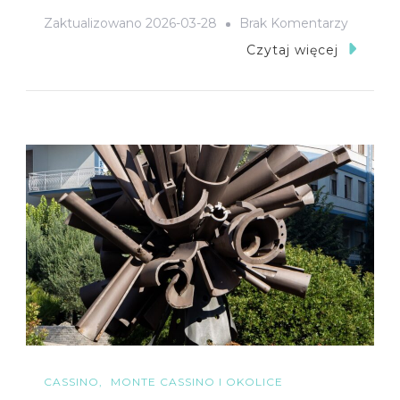
Do
Zaktualizowano
2026-03-28
Brak Komentarzy
Cassino,
Czytaj więcej
Którego
Już
Nie
Ma
CASSINO
MONTE CASSINO I OKOLICE