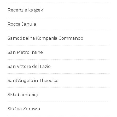
Recenzje książek
Rocca Janula
Samodzielna Kompania Commando
San Pietro Infine
San Vittore del Lazio
Sant'Angelo in Theodice
Skład amunicji
Służba Zdrowia