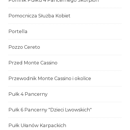
Pomnik Pułku 4 Pancernego Skorpion
Pomocnicza Służba Kobiet
Portella
Pozzo Cereto
Przed Monte Cassino
Przewodnik Monte Cassino i okolice
Pułk 4 Pancerny
Pułk 6 Pancerny "Dzieci Lwowskich"
Pułk Ułanów Karpackich