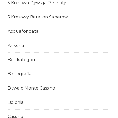
5 Kresowa Dywizja Piechoty
5 Kresowy Batalion Saperów
Acquafondata
Ankona
Bez kategorii
Bibliografia
Bitwa o Monte Cassino
Bolonia
Cassino