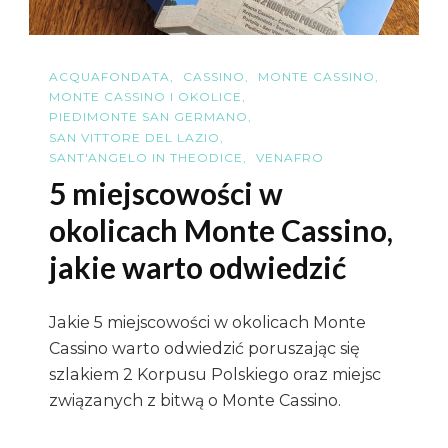
ACQUAFONDATA
CASSINO
MONTE CASSINO
MONTE CASSINO I OKOLICE
PIEDIMONTE SAN GERMANO
SAN VITTORE DEL LAZIO
SANT'ANGELO IN THEODICE
VENAFRO
5 miejscowości w
okolicach Monte Cassino,
jakie warto odwiedzić
Jakie 5 miejscowości w okolicach Monte
Cassino warto odwiedzić poruszając się
szlakiem 2 Korpusu Polskiego oraz miejsc
związanych z bitwą o Monte Cassino.