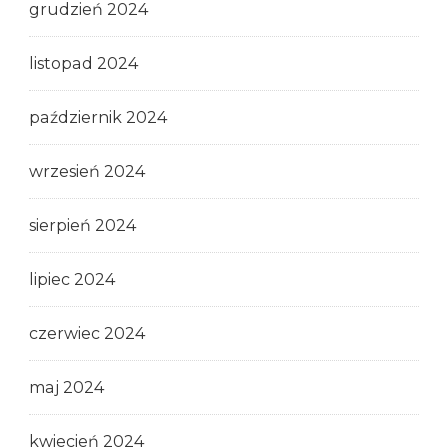
grudzień 2024
listopad 2024
październik 2024
wrzesień 2024
sierpień 2024
lipiec 2024
czerwiec 2024
maj 2024
kwiecień 2024