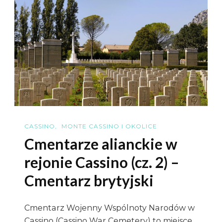
Muzeum
Które
Warto
Odwiedz
CASSINO
MONTE CASSINO I OKOLICE
Cmentarze alianckie w
rejonie Cassino (cz. 2) –
Cmentarz brytyjski
Cmentarz Wojenny Wspólnoty Narodów w
Cassino (Cassino War Cemetery) to miejsce