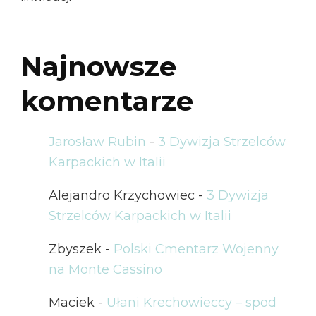
Najnowsze
komentarze
Jarosław Rubin
-
3 Dywizja Strzelców
Karpackich w Italii
Alejandro Krzychowiec
-
3 Dywizja
Strzelców Karpackich w Italii
Zbyszek
-
Polski Cmentarz Wojenny
na Monte Cassino
Maciek
-
Ułani Krechowieccy – spod