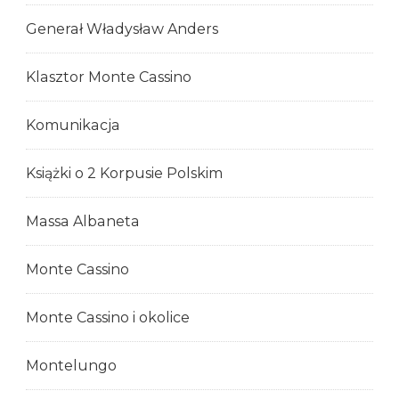
Generał Władysław Anders
Klasztor Monte Cassino
Komunikacja
Książki o 2 Korpusie Polskim
Massa Albaneta
Monte Cassino
Monte Cassino i okolice
Montelungo