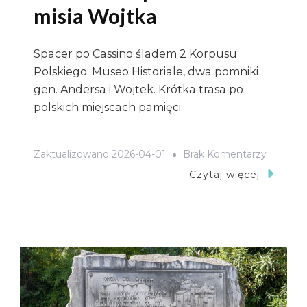
misia Wojtka
Spacer po Cassino śladem 2 Korpusu
Polskiego: Museo Historiale, dwa pomniki
gen. Andersa i Wojtek. Krótka trasa po
polskich miejscach pamięci.
Do
Zaktualizowano
2026-04-01
Brak Komentarzy
Ulicami
Czytaj więcej
Cassino:
Od
Placu
Andersa
Do
Pomnik