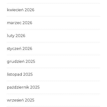
kwiecień 2026
marzec 2026
luty 2026
styczeń 2026
grudzień 2025
listopad 2025
październik 2025
wrzesień 2025