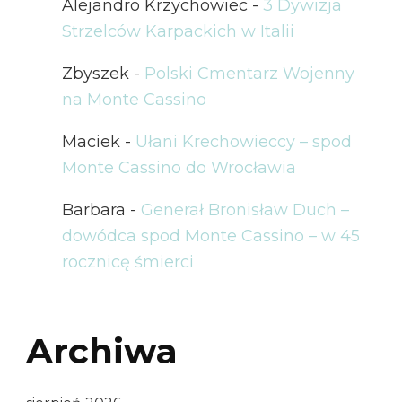
Alejandro Krzychowiec
-
3 Dywizja
Strzelców Karpackich w Italii
Zbyszek
-
Polski Cmentarz Wojenny
na Monte Cassino
Maciek
-
Ułani Krechowieccy – spod
Monte Cassino do Wrocławia
Barbara
-
Generał Bronisław Duch –
dowódca spod Monte Cassino – w 45
rocznicę śmierci
Archiwa