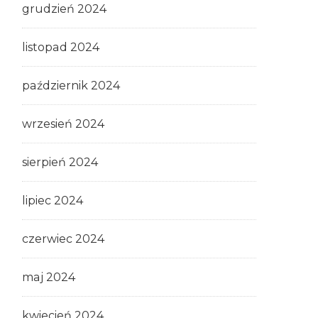
grudzień 2024
listopad 2024
październik 2024
wrzesień 2024
sierpień 2024
lipiec 2024
czerwiec 2024
maj 2024
kwiecień 2024