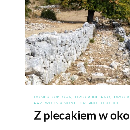
DOMEK DOKTORA
DROGA INFERNO
DROGA
PRZEWODNIK MONTE CASSINO I OKOLICE
Z plecakiem w oko