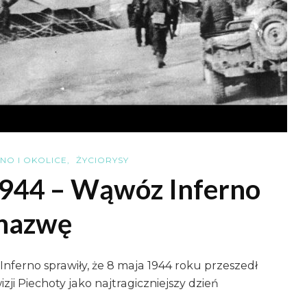
NO I OKOLICE
ŻYCIORYSY
1944 – Wąwóz Inferno
 nazwę
ferno sprawiły, że 8 maja 1944 roku przeszedł
zji Piechoty jako najtragiczniejszy dzień