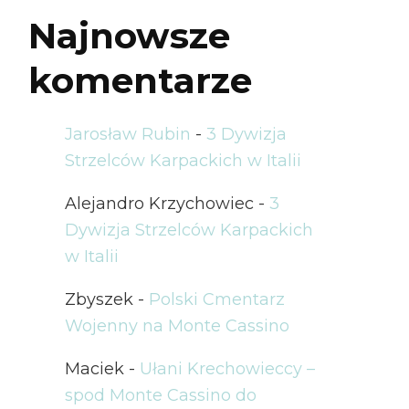
Najnowsze
komentarze
Jarosław Rubin
-
3 Dywizja
Strzelców Karpackich w Italii
Alejandro Krzychowiec
-
3
Dywizja Strzelców Karpackich
w Italii
Zbyszek
-
Polski Cmentarz
Wojenny na Monte Cassino
Maciek
-
Ułani Krechowieccy –
spod Monte Cassino do