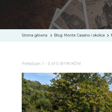
Strona główna
Blog: Monte Cassino i okolice
Pokazuje: 1 - 5 of 5 WYNIKÓW