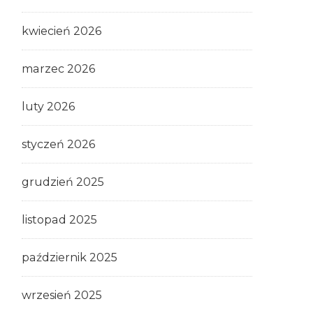
kwiecień 2026
marzec 2026
luty 2026
styczeń 2026
grudzień 2025
listopad 2025
październik 2025
wrzesień 2025