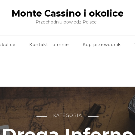
Monte Cassino i okolice
Przechodniu powiedz Polsce…
okolice
Kontakt i o mnie
Kup przewodnik
KATEGORIA
Droga Inferno