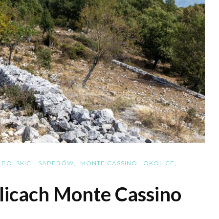
 POLSKICH SAPERÓW
MONTE CASSINO I OKOLICE
licach Monte Cassino