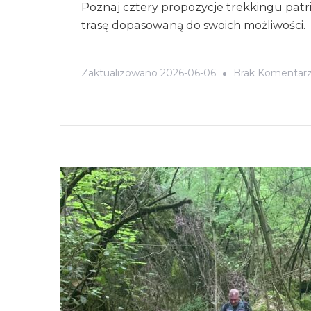
Poznaj cztery propozycje trekkingu patr
trasę dopasowaną do swoich możliwości.
Zaktualizowano
2026-06-06
Brak Komentar