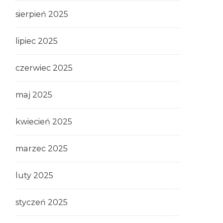
sierpień 2025
lipiec 2025
czerwiec 2025
maj 2025
kwiecień 2025
marzec 2025
luty 2025
styczeń 2025