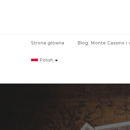
Strona główna
Blog: Monte Cassino i 
Polish
English
Italian
Polish
Spanish