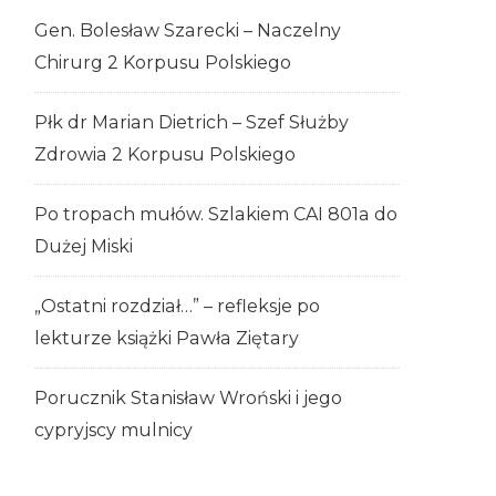
Gen. Bolesław Szarecki – Naczelny
Chirurg 2 Korpusu Polskiego
Płk dr Marian Dietrich – Szef Służby
Zdrowia 2 Korpusu Polskiego
Po tropach mułów. Szlakiem CAI 801a do
Dużej Miski
„Ostatni rozdział…” – refleksje po
lekturze książki Pawła Ziętary
Porucznik Stanisław Wroński i jego
cypryjscy mulnicy