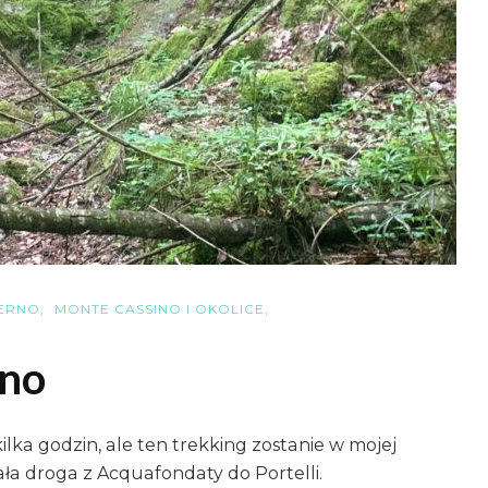
ERNO
MONTE CASSINO I OKOLICE
rno
ilka godzin, ale ten trekking zostanie w mojej
ała droga z Acquafondaty do Portelli.