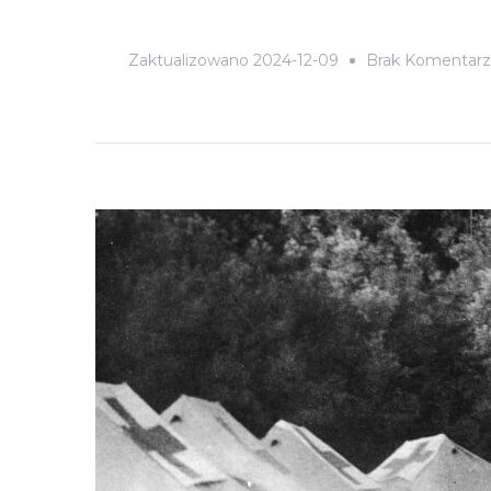
Zaktualizowano
2024-12-09
Brak Komentarz