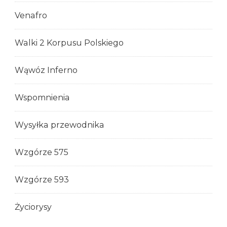
Venafro
Walki 2 Korpusu Polskiego
Wąwóz Inferno
Wspomnienia
Wysyłka przewodnika
Wzgórze 575
Wzgórze 593
Życiorysy