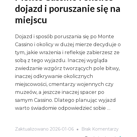
dojazd i poruszanie się na
miejscu
Dojazd i sposób poruszania się po Monte
Cassino i okolicy w dużej mierze decyduje o
tym, jakie wrażenia i refleksje zabierzesz ze
sobą z tego wyjazdu. Inaczej wygląda
zwiedzanie wzgórz tworzących pole bitwy,
inaczej odkrywanie okolicznych
miejscowości, cmentarzy wojennych czy
muzeów, a jeszcze inaczej spacer po
samym Cassino. Dlatego planując wyjazd
warto świadomie odpowiedzieć sobie …
Do
Zaktualizowano
2026-01-06
Brak Komentarzy