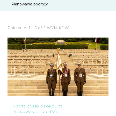
Planowanie podróży
Pokazuje: 1 - 5 of 5 WYNIKÓW
MONTE CASSINO I OKOLICE
PLANOWANIE PODRÓŻY