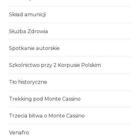
Skład amunicji
Służba Zdrowia
Spotkanie autorskie
Szkolnictwo przy 2 Korpusie Polskim
Tło historyczne
Trekking pod Monte Cassino
Trzecia bitwa o Monte Cassino
Venafro