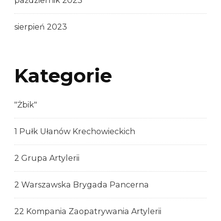
październik 2023
sierpień 2023
Kategorie
"Żbik"
1 Pułk Ułanów Krechowieckich
2 Grupa Artylerii
2 Warszawska Brygada Pancerna
22 Kompania Zaopatrywania Artylerii