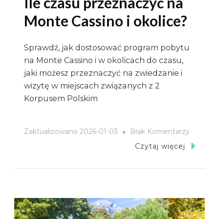
Ile czasu przeznaczyć na
Monte Cassino i okolice?
Sprawdź, jak dostosować program pobytu
na Monte Cassino i w okolicach do czasu,
jaki możesz przeznaczyć na zwiedzanie i
wizytę w miejscach związanych z 2
Korpusem Polskim
Do
Zaktualizowano
2026-01-03
Brak Komentarzy
Ile
Czytaj więcej
Czasu
Przezna
Na
Monte
Cassino