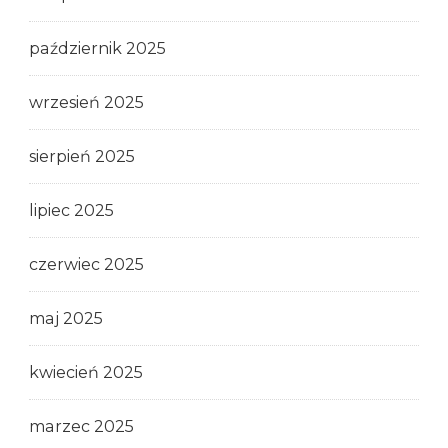
październik 2025
wrzesień 2025
sierpień 2025
lipiec 2025
czerwiec 2025
maj 2025
kwiecień 2025
marzec 2025