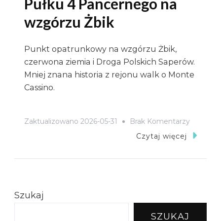
Pułku 4 Pancernego na
wzgórzu Żbik
Punkt opatrunkowy na wzgórzu Żbik,
czerwona ziemia i Droga Polskich Saperów.
Mniej znana historia z rejonu walk o Monte
Cassino.
Do
Zaktualizowano
2026-05-31
Brak Komentarzy
Punkt
Czytaj więcej
Opatrun
Pułku
4
Pancern
Szukaj
Na
SZUKAJ
Wzgórz