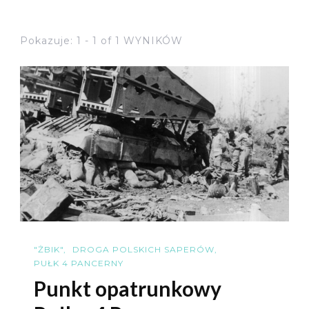
Pokazuje: 1 - 1 of 1 WYNIKÓW
"ŻBIK"
DROGA POLSKICH SAPERÓW
PUŁK 4 PANCERNY
Punkt opatrunkowy