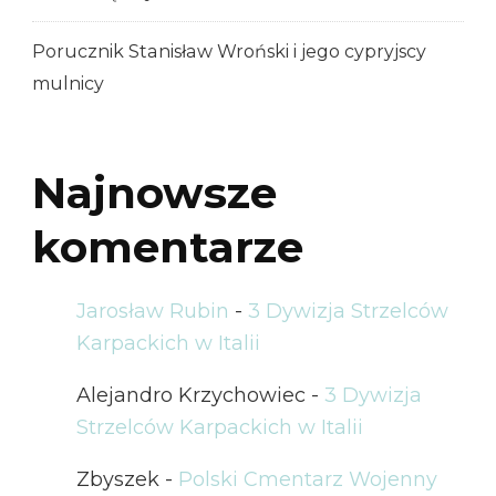
Porucznik Stanisław Wroński i jego cypryjscy
mulnicy
Najnowsze
komentarze
Jarosław Rubin
-
3 Dywizja Strzelców
Karpackich w Italii
Alejandro Krzychowiec
-
3 Dywizja
Strzelców Karpackich w Italii
Zbyszek
-
Polski Cmentarz Wojenny