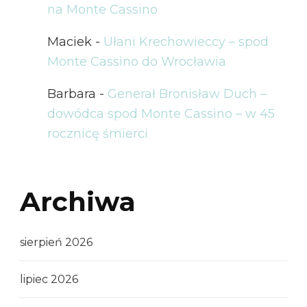
na Monte Cassino
Maciek
-
Ułani Krechowieccy – spod
Monte Cassino do Wrocławia
Barbara
-
Generał Bronisław Duch –
dowódca spod Monte Cassino – w 45
rocznicę śmierci
Archiwa
sierpień 2026
lipiec 2026