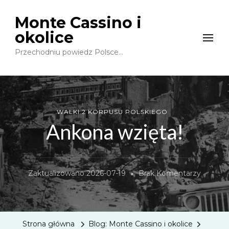
Monte Cassino i
okolice
Przechodniu powiedz Polsce…
WALKI 2 KORPUSU POLSKIEGO
Ankona wzięta!
Do
Zaktualizowano
2026-07-19
Brak Komentarzy
Ankona
Wzięta!
Strona główna
Blog: Monte Cassino i okolice