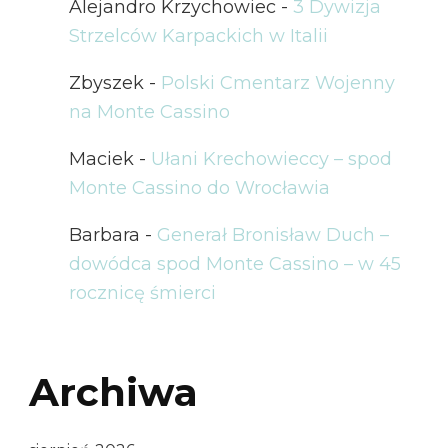
Alejandro Krzychowiec
-
3 Dywizja
Strzelców Karpackich w Italii
Zbyszek
-
Polski Cmentarz Wojenny
na Monte Cassino
Maciek
-
Ułani Krechowieccy – spod
Monte Cassino do Wrocławia
Barbara
-
Generał Bronisław Duch –
dowódca spod Monte Cassino – w 45
rocznicę śmierci
Archiwa