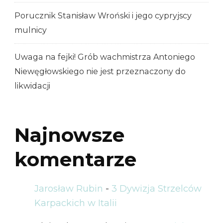
Porucznik Stanisław Wroński i jego cypryjscy
mulnicy
Uwaga na fejki! Grób wachmistrza Antoniego
Niewęgłowskiego nie jest przeznaczony do
likwidacji
Najnowsze
komentarze
Jarosław Rubin
-
3 Dywizja Strzelców
Karpackich w Italii