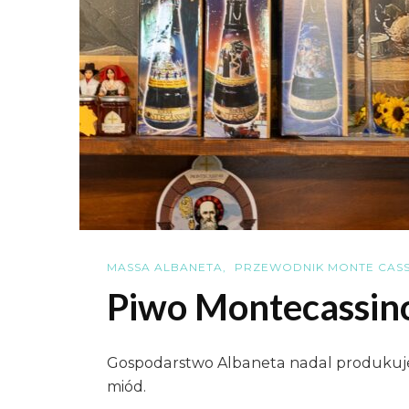
MASSA ALBANETA
PRZEWODNIK MONTE CASSI
Piwo Montecassin
Gospodarstwo Albaneta nadal produkuje 
miód.