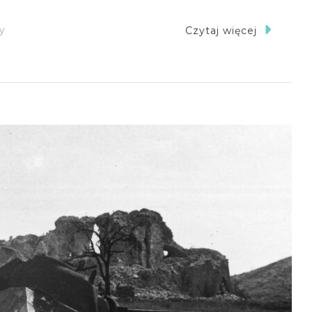
Do
y
Czytaj więcej
Piwo
Montecassino