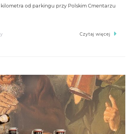
,2 kilometra od parkingu przy Polskim Cmentarzu
Do
zy
Czytaj więcej
Masseria
Albaneta
–
Na
Szlaku
W
1944
Roku
I
Dziś