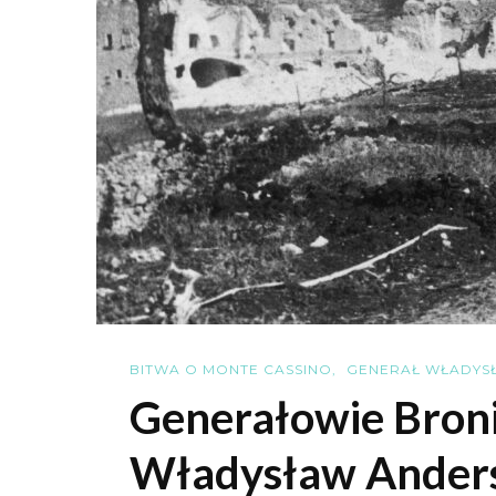
BITWA O MONTE CASSINO
GENERAŁ WŁADYS
Generałowie Broni
Władysław Anders