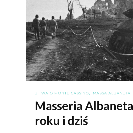
BITWA O MONTE CASSINO
MASSA ALBANETA
Masseria Albaneta
roku i dziś