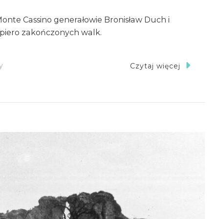
onte Cassino generałowie Bronisław Duch i
opiero zakończonych walk.
Do
y
Czytaj więcej
Generałowie
Bronisław
Duch
I
Władysław
Anders
Na
Mass
Albaneta