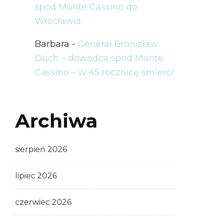
spod Monte Cassino do
Wrocławia
Barbara
-
Generał Bronisław
Duch – dowódca spod Monte
Cassino – w 45 rocznicę śmierci
Archiwa
sierpień 2026
lipiec 2026
czerwiec 2026