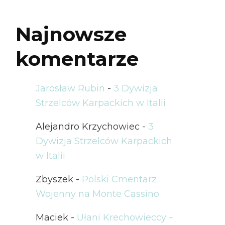
Najnowsze
komentarze
Jarosław Rubin
-
3 Dywizja
Strzelców Karpackich w Italii
Alejandro Krzychowiec
-
3
Dywizja Strzelców Karpackich
w Italii
Zbyszek
-
Polski Cmentarz
Wojenny na Monte Cassino
Maciek
-
Ułani Krechowieccy –