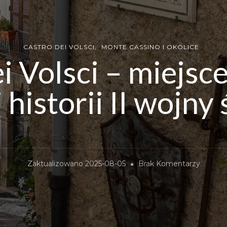
CASTRO DEI VOLSCI
MONTE CASSINO I OKOLICE
i Volsci – miejsce
 historii II wojn
Do
Zaktualizowano
2025-08-05
Brak Komentarzy
Castro
Dei
Volsci
–