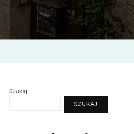
i
nej
wej
Szukaj
SZUKAJ