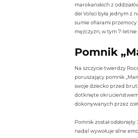
marokańskich z oddziałów
dei Volsci była jednym z n
sumie ofiarami przemocy st
mężczyzn, w tym 7-letnie 
Pomnik „M
Na szczycie twierdzy Rocca
poruszający pomnik „Mamm
swoje dziecko przed bruta
dotknięte okrucieństwem
dokonywanych przez żołni
Pomnik został odsłonięty 
nadal wywołuje silne em