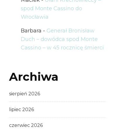
spod Monte Cassino do
Wrocławia
Barbara
-
Generał Bronisław
Duch – dowódca spod Monte
Cassino – w 45 rocznicę śmierci
Archiwa
sierpień 2026
lipiec 2026
czerwiec 2026