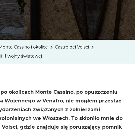
Miejsce
Pamięc
I
Tragicz
Historii
Monte Cassino i okolice
Castro dei Volsci
II
rii II wojny światowej
Wojny
Świato
po okolicach Monte Cassino, po opuszczeniu
za Wojennego w Venafro
, nie mogłem przestać
ydarzeniach związanych z żołnierzami
kolonialnych we Włoszech. To skłoniło mnie do
 Volsci, gdzie znajduje się poruszający pomnik