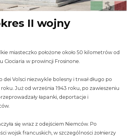
kres II wojny
ielkie miasteczko położone około 50 kilometrów od
u Ciociaria w prowincji Frosinone.
o dei Volsci niezwykle bolesny i trwał długo po
roku. Już od września 1943 roku, po zawieszeniu
przeprowadzały łapanki, deportacje i
ców.
ończyła się wraz z odejściem Niemców. Po
i wojsk francuskich, w szczególności żołnierzy