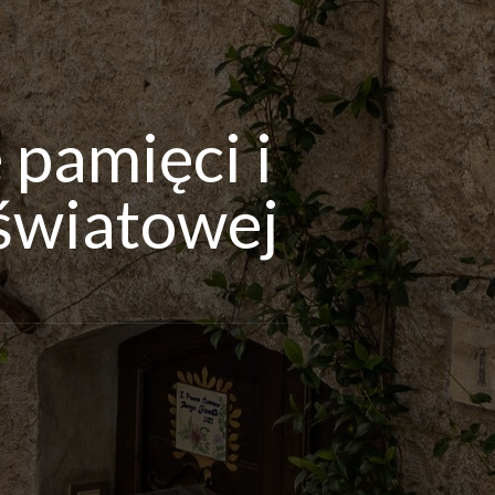
 pamięci i
y światowej