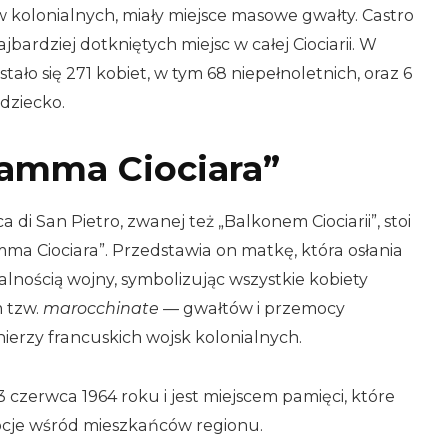
 kolonialnych, miały miejsce masowe gwałty. Castro
ajbardziej dotkniętych miejsc w całej Ciociarii. W
ało się 271 kobiet, w tym 68 niepełnoletnich, oraz 6
dziecko.
amma Ciociara”
 di San Pietro, zwanej też „Balkonem Ciociarii”, stoi
a Ciociara”. Przedstawia on matkę, która osłania
lnością wojny, symbolizując wszystkie kobiety
 tzw.
marocchinate
— gwałtów i przemocy
erzy francuskich wojsk kolonialnych.
3 czerwca 1964 roku i jest miejscem pamięci, które
ocje wśród mieszkańców regionu.