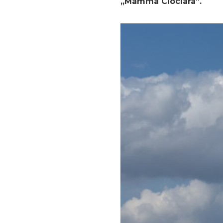
„Mamma Ciociara”.