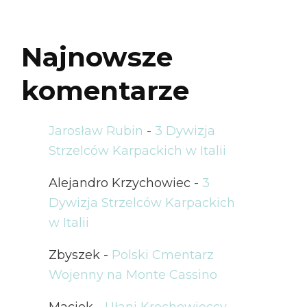
Najnowsze
komentarze
Jarosław Rubin
-
3 Dywizja
Strzelców Karpackich w Italii
Alejandro Krzychowiec
-
3
Dywizja Strzelców Karpackich
w Italii
Zbyszek
-
Polski Cmentarz
Wojenny na Monte Cassino
Maciek
-
Ułani Krechowieccy –