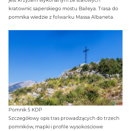
jest krzyżem wykonanym ze stalowych
kratownic saperskiego mostu Baileya. Trasa do
pomnika wiedzie z folwarku Massa Albaneta.
Pomnik 5 KDP
Szczegółowy opis tras prowadzących do trzech
pomników, mapki i profile wysokościowe