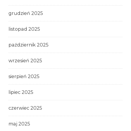
grudzień 2025
listopad 2025
październik 2025
wrzesień 2025
sierpień 2025
lipiec 2025
czerwiec 2025
maj 2025