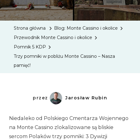
Trzy
Pomnik
W
Strona główna
Blog: Monte Cassino i okolice
Pobliżu
Przewodnik Monte Cassino i okolice
Monte
Pomnik 5 KDP
Cassino
Trzy pomniki w pobliżu Monte Cassino – Nasza
–
pamięć!
Nasza
Pamięć
przez
Jarosław Rubin
Niedaleko od Polskiego Cmentarza Wojennego
na Monte Cassino zlokalizowane są bliskie
sercom Polaków trzy pomniki: 3 Dywizji