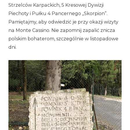
Strzelców Karpackich, 5 Kresowej Dywizji
Piechoty i Pułku 4 Pancernego „Skorpion”.
Pamiętajmy, aby odwiedzić je przy okazji wizyty
na Monte Cassino. Nie zapomnij zapalić znicza
polskim bohaterom, szczególnie w listopadowe
dni.