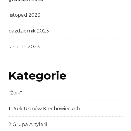
listopad 2023
październik 2023
sierpień 2023
Kategorie
"Żbik"
1 Pułk Ułanów Krechowieckich
2 Grupa Artylerii