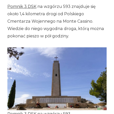
Pomnik 3 DSK
na wzgórzu 593 znajduje się
około 1,4 kilometra drogi od Polskiego
Cmentarza Wojennego na Monte Cassino.
Wiedzie do niego wygodna droga, którą można
pokonać pieszo w pół godziny.
Pomnik 3 DSK na wzgórzu 593