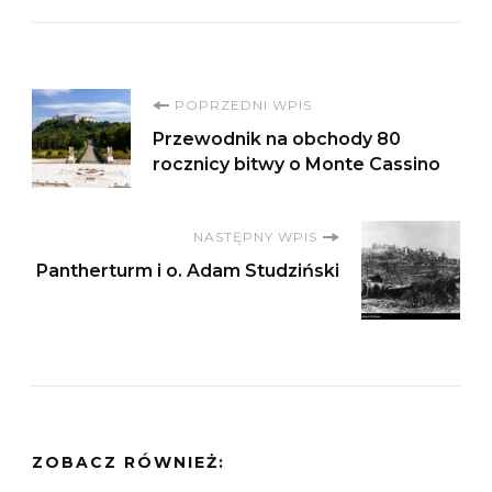
Nawigacja
POPRZEDNI WPIS
Przewodnik na obchody 80
wpisu
rocznicy bitwy o Monte Cassino
NASTĘPNY WPIS
Pantherturm i o. Adam Studziński
ZOBACZ RÓWNIEŻ: