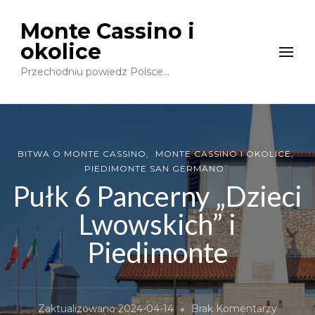
Monte Cassino i
okolice
Przechodniu powiedz Polsce…
BITWA O MONTE CASSINO
MONTE CASSINO I OKOLICE
PIEDIMONTE SAN GERMANO
Pułk 6 Pancerny „Dzieci
Lwowskich” i
Piedimonte
Do
Zaktualizowano
2024-04-14
Brak Komentarzy