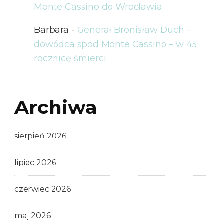
Monte Cassino do Wrocławia
Barbara
-
Generał Bronisław Duch –
dowódca spod Monte Cassino – w 45
rocznicę śmierci
Archiwa
sierpień 2026
lipiec 2026
czerwiec 2026
maj 2026