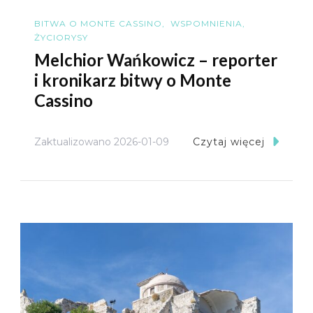
BITWA O MONTE CASSINO
WSPOMNIENIA
ŻYCIORYSY
Melchior Wańkowicz – reporter
i kronikarz bitwy o Monte
Cassino
Zaktualizowano
2026-01-09
Czytaj więcej