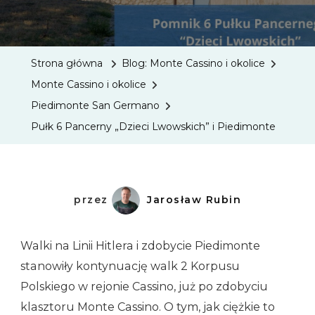
Pułk
6
Pancer
Strona główna
Blog: Monte Cassino i okolice
„Dzieci
Monte Cassino i okolice
Lwowsk
Piedimonte San Germano
I
Pułk 6 Pancerny „Dzieci Lwowskich” i Piedimonte
Piedim
przez
Jarosław Rubin
Walki na Linii Hitlera i zdobycie Piedimonte
stanowiły kontynuację walk 2 Korpusu
Polskiego w rejonie Cassino, już po zdobyciu
klasztoru Monte Cassino. O tym, jak ciężkie to