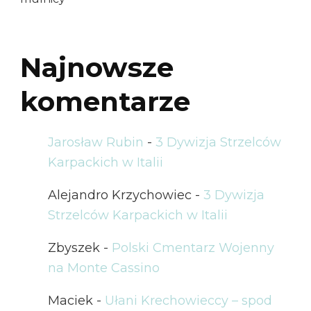
Najnowsze
komentarze
Jarosław Rubin
-
3 Dywizja Strzelców
Karpackich w Italii
Alejandro Krzychowiec
-
3 Dywizja
Strzelców Karpackich w Italii
Zbyszek
-
Polski Cmentarz Wojenny
na Monte Cassino
Maciek
-
Ułani Krechowieccy – spod