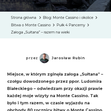
„Sułtan
–
Strona główna
Blog: Monte Cassino i okolice
Razem
Bitwa o Monte Cassino
Pułk 4 Pancerny
Na
Załoga „Sułtana” – razem na wieki
Wieki
przez
Jarosław Rubin
Miejsce, w którym zginęła załoga „Sułtana” –
czołgu dowodzonego przez ppor. Ludomira
Białeckiego – odwiedzam przy okazji prawie
każdej moje wizyty na Monte Cassino. Tak
było i tym razem, w czasie wyjazdu na
obchody 80 rocznicy bitwy o Monte Cassino.