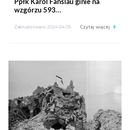
Ppłk Karol Fanslau ginie na
wzgórzu 593…
Zaktualizowano
2024-04-05
Czytaj więcej