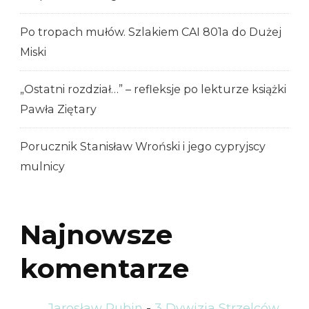
Po tropach mułów. Szlakiem CAI 801a do Dużej
Miski
„Ostatni rozdział…” – refleksje po lekturze książki
Pawła Ziętary
Porucznik Stanisław Wroński i jego cypryjscy
mulnicy
Najnowsze
komentarze
Jarosław Rubin
-
3 Dywizja Strzelców