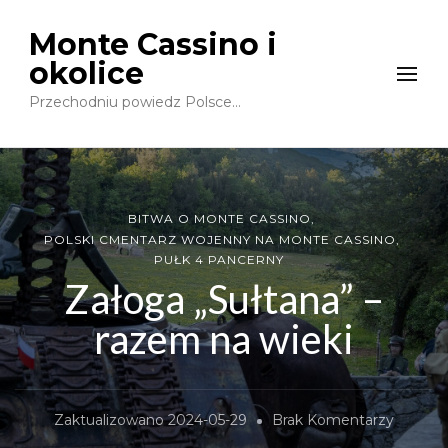
Monte Cassino i
okolice
Przechodniu powiedz Polsce…
BITWA O MONTE CASSINO
POLSKI CMENTARZ WOJENNY NA MONTE CASSINO
PUŁK 4 PANCERNY
Załoga „Sułtana” –
razem na wieki
Do
Zaktualizowano
2024-05-29
Brak Komentarzy
Załoga