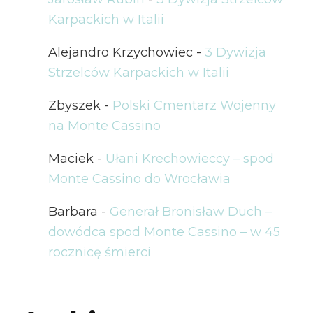
Karpackich w Italii
Alejandro Krzychowiec
-
3 Dywizja
Strzelców Karpackich w Italii
Zbyszek
-
Polski Cmentarz Wojenny
na Monte Cassino
Maciek
-
Ułani Krechowieccy – spod
Monte Cassino do Wrocławia
Barbara
-
Generał Bronisław Duch –
dowódca spod Monte Cassino – w 45
rocznicę śmierci