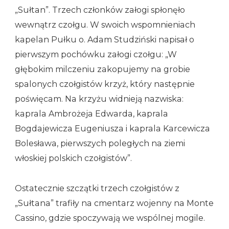
„Sułtan”. Trzech członków załogi spłonęło
wewnątrz czołgu. W swoich wspomnieniach
kapelan Pułku o. Adam Studziński napisał o
pierwszym pochówku załogi czołgu: „W
głębokim milczeniu zakopujemy na grobie
spalonych czołgistów krzyż, który następnie
poświęcam. Na krzyżu widnieją nazwiska:
kaprala Ambrożeja Edwarda, kaprala
Bogdajewicza Eugeniusza i kaprala Karcewicza
Bolesława, pierwszych poległych na ziemi
włoskiej polskich czołgistów”.
Ostatecznie szczątki trzech czołgistów z
„Sułtana” trafiły na cmentarz wojenny na Monte
Cassino, gdzie spoczywają we wspólnej mogile.