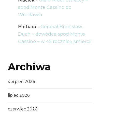
spod Monte Cassino do
Wrocławia
Barbara
-
Generał Bronisław
Duch – dowódca spod Monte
Cassino – w 45 rocznicę śmierci
Archiwa
sierpień 2026
lipiec 2026
czerwiec 2026