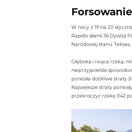
Forsowanie
W nocy z 19 na 20 styczni
Rapido siłami 36 Dywizji P
Narodowej stanu Teksas, a j
Głęboka i rwąca rzeka, mi
nieprzyjacielski spowodow
poniosła dotkliwe straty (
Największe straty poniosły
przekroczyć rzekę (142 puł