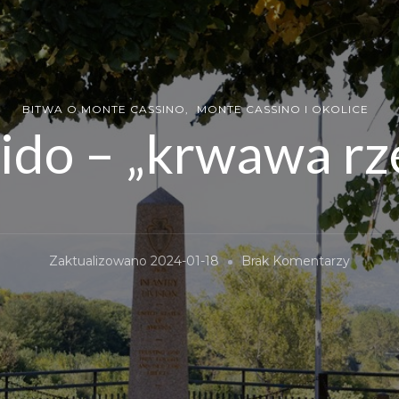
BITWA O MONTE CASSINO
MONTE CASSINO I OKOLICE
ido – „krwawa rz
Do
Zaktualizowano
2024-01-18
Brak Komentarzy
Rapido
–
„krwaw
Rzeka”