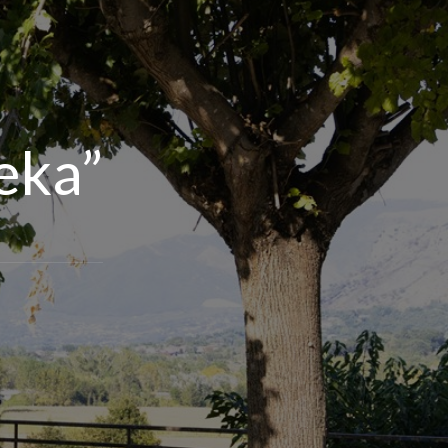
eka”
a