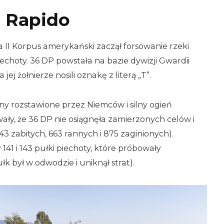
 Rapido
a II Korpus amerykański zaczął forsowanie rzeki
iechoty. 36 DP powstała na bazie dywizji Gwardii
ej żołnierze nosili oznakę z literą „T”.
ny rozstawione przez Niemców i silny ogień
ały, że 36 DP nie osiągnęła zamierzonych celów i
143 zabitych, 663 rannych i 875 zaginionych).
 141 i 143 pułki piechoty, które próbowały
k był w odwodzie i uniknął strat).