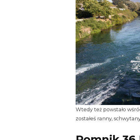
Wtedy też powstało wśród ż
zostałeś ranny, schwytany 
Pomnik 36 