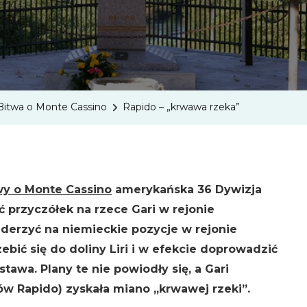
Bitwa o Monte Cassino
Rapido – „krwawa rzeka”
wy o Monte Cassino
amerykańska 36 Dywizja
 przyczółek na rzece Gari w rejonie
uderzyć na niemieckie pozycje w rejonie
zebić się do doliny Liri i w efekcie doprowadzić
tawa. Plany te nie powiodły się, a Gari
ów Rapido) zyskała miano „krwawej rzeki”.