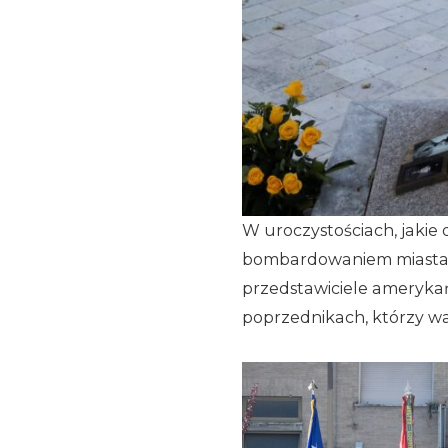
W uroczystościach, jakie 
bombardowaniem miasta i 
przedstawiciele amerykań
poprzednikach, którzy walc