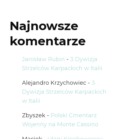
Najnowsze
komentarze
Jarosław Rubin
-
3 Dywizja
Strzelców Karpackich w Italii
Alejandro Krzychowiec
-
3
Dywizja Strzelców Karpackich
w Italii
Zbyszek
-
Polski Cmentarz
Wojenny na Monte Cassino
Maciek
-
Ułani Krechowieccy –