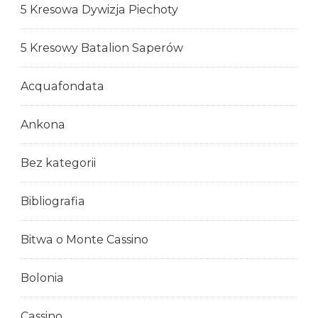
5 Kresowa Dywizja Piechoty
5 Kresowy Batalion Saperów
Acquafondata
Ankona
Bez kategorii
Bibliografia
Bitwa o Monte Cassino
Bolonia
Cassino