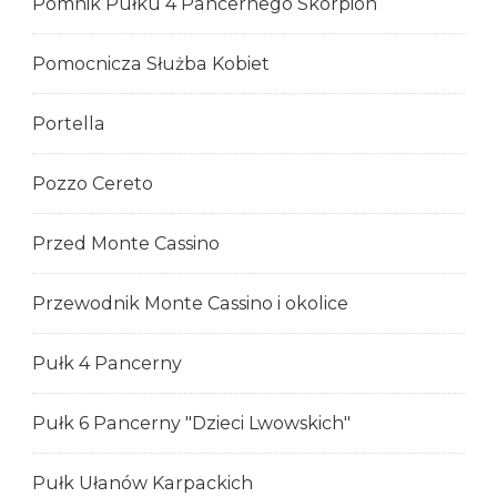
Pomnik Pułku 4 Pancernego Skorpion
Pomocnicza Służba Kobiet
Portella
Pozzo Cereto
Przed Monte Cassino
Przewodnik Monte Cassino i okolice
Pułk 4 Pancerny
Pułk 6 Pancerny "Dzieci Lwowskich"
Pułk Ułanów Karpackich