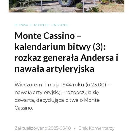
BITWA O MONTE CASSINO
Monte Cassino –
kalendarium bitwy (3):
rozkaz generała Andersa i
nawała artyleryjska
Wieczorem 11 maja 1944 roku (o 23:00) –
nawałą artyleryjską – rozpoczęła się
czwarta, decydująca bitwa o Monte
Cassino.
Do
Zaktualizowano
2025-05-10
Brak Komentarzy