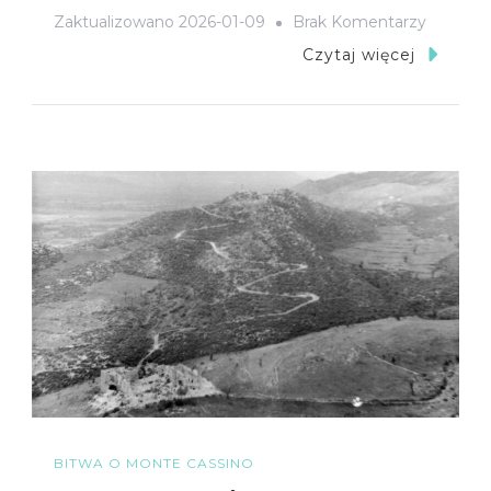
Do
Zaktualizowano
2026-01-09
Brak Komentarzy
Melchior
Czytaj więcej
Wańkow
–
Reporte
I
Kronikar
Bitwy
O
Monte
Cassino
BITWA O MONTE CASSINO