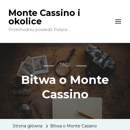
Monte Cassino i
okolice
Przechodniu powiedz Polsce…
TAGI
Bitwa o Monte
Cassino
Strona główna
Bitwa o Monte Cassino