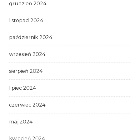
grudzień 2024
listopad 2024
październik 2024
wrzesień 2024
sierpień 2024
lipiec 2024
czerwiec 2024
maj 2024
kwiecień 2024