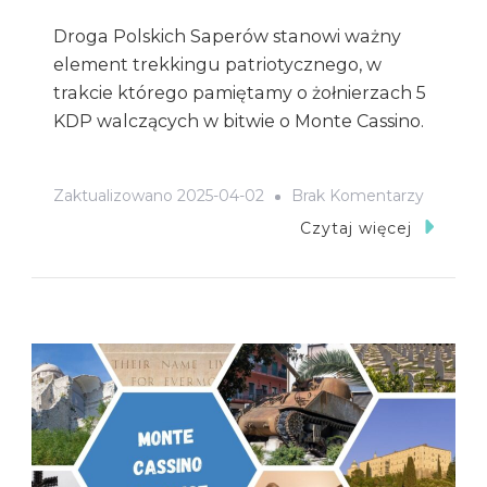
Droga Polskich Saperów stanowi ważny
element trekkingu patriotycznego, w
trakcie którego pamiętamy o żołnierzach 5
KDP walczących w bitwie o Monte Cassino.
Do
Zaktualizowano
2025-04-02
Brak Komentarzy
Monte
Czytaj więcej
Cassino
I
Okolice:
Droga
Polskich
Saperó
–
Szlakie