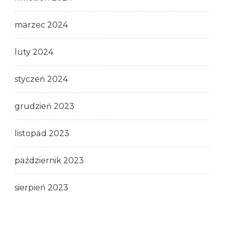
marzec 2024
luty 2024
styczeń 2024
grudzień 2023
listopad 2023
październik 2023
sierpień 2023