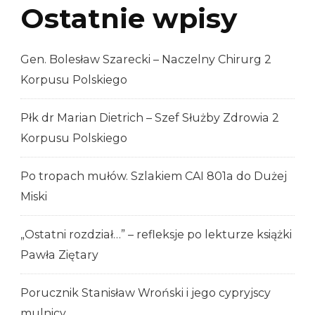
Ostatnie wpisy
Gen. Bolesław Szarecki – Naczelny Chirurg 2
Korpusu Polskiego
Płk dr Marian Dietrich – Szef Służby Zdrowia 2
Korpusu Polskiego
Po tropach mułów. Szlakiem CAI 801a do Dużej
Miski
„Ostatni rozdział…” – refleksje po lekturze książki
Pawła Ziętary
Porucznik Stanisław Wroński i jego cypryjscy
mulnicy