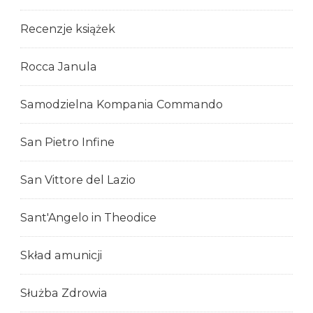
Recenzje książek
Rocca Janula
Samodzielna Kompania Commando
San Pietro Infine
San Vittore del Lazio
Sant'Angelo in Theodice
Skład amunicji
Służba Zdrowia