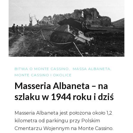
(15.02.19
BITWA O MONTE CASSINO
MASSA ALBANETA
MONTE CASSINO I OKOLICE
Masseria Albaneta – na
szlaku w 1944 roku i dziś
Masseria Albaneta jest położona około 1,2
kilometra od parkingu przy Polskim
Cmentarzu Wojennym na Monte Cassino.