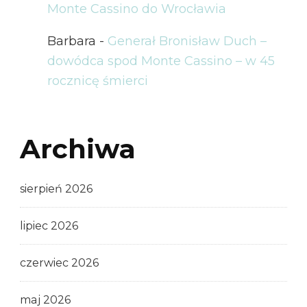
Monte Cassino do Wrocławia
Barbara
-
Generał Bronisław Duch –
dowódca spod Monte Cassino – w 45
rocznicę śmierci
Archiwa
sierpień 2026
lipiec 2026
czerwiec 2026
maj 2026