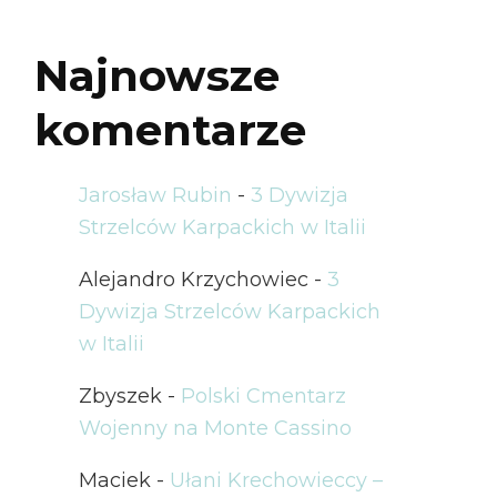
Najnowsze
komentarze
Jarosław Rubin
-
3 Dywizja
Strzelców Karpackich w Italii
Alejandro Krzychowiec
-
3
Dywizja Strzelców Karpackich
w Italii
Zbyszek
-
Polski Cmentarz
Wojenny na Monte Cassino
Maciek
-
Ułani Krechowieccy –