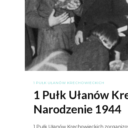
1 PUŁK UŁANÓW KRECHOWIECKICH
1 Pułk Ułanów Kr
Narodzenie 1944
1 Pułk Ułanów Krechowieckich zorganiz