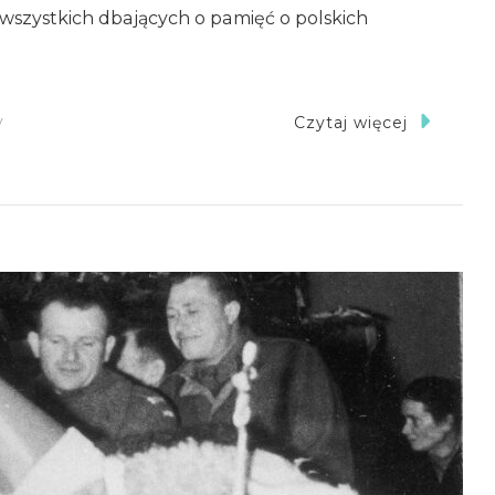
i wszystkich dbających o pamięć o polskich
Do
y
Czytaj więcej
Boże
Narodzenie
1944-
2025