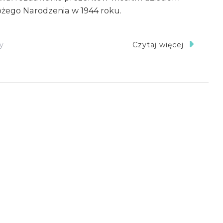
ożego Narodzenia w 1944 roku.
Do
y
Czytaj więcej
1
Pułk
Ułanów
Krechowieckich
–
Boże
Narodzenie
1944