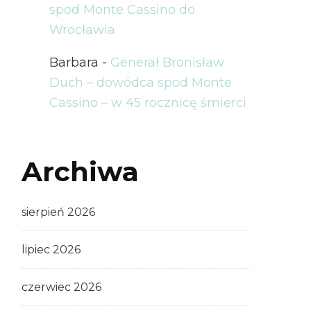
spod Monte Cassino do
Wrocławia
Barbara
-
Generał Bronisław
Duch – dowódca spod Monte
Cassino – w 45 rocznicę śmierci
Archiwa
sierpień 2026
lipiec 2026
czerwiec 2026