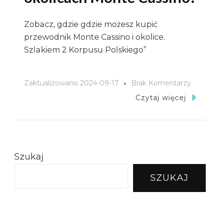
Zobacz, gdzie gdzie możesz kupić
przewodnik Monte Cassino i okolice.
Szlakiem 2 Korpusu Polskiego”
Do
Zaktualizowano
2024-09-17
Brak Komentarzy
Odkryj
Czytaj więcej
Historię
Na
Nowo
Z
Szukaj
Przewod
SZUKAJ
Po
Okolica
Monte