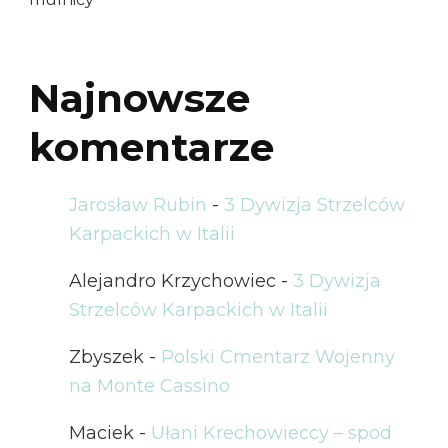
Najnowsze
komentarze
Jarosław Rubin
-
3 Dywizja Strzelców
Karpackich w Italii
Alejandro Krzychowiec
-
3 Dywizja
Strzelców Karpackich w Italii
Zbyszek
-
Polski Cmentarz Wojenny
na Monte Cassino
Maciek
-
Ułani Krechowieccy – spod