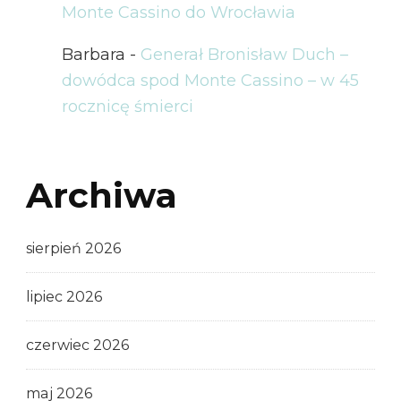
Monte Cassino do Wrocławia
Barbara
-
Generał Bronisław Duch –
dowódca spod Monte Cassino – w 45
rocznicę śmierci
Archiwa
sierpień 2026
lipiec 2026
czerwiec 2026
maj 2026