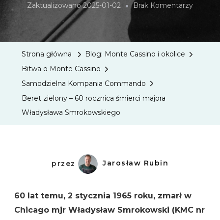
Do
Zaktualizowano
2025-01-02
Brak Komentarzy
Beret
Zielony
–
Strona główna
Blog: Monte Cassino i okolice
60
Bitwa o Monte Cassino
Rocznic
Samodzielna Kompania Commando
Śmierci
Beret zielony – 60 rocznica śmierci majora
Majora
Władysława Smrokowskiego
Władys
Smroko
przez
Jarosław Rubin
60 lat temu, 2 stycznia 1965 roku, zmarł w
Chicago mjr Władysław Smrokowski (KMC nr