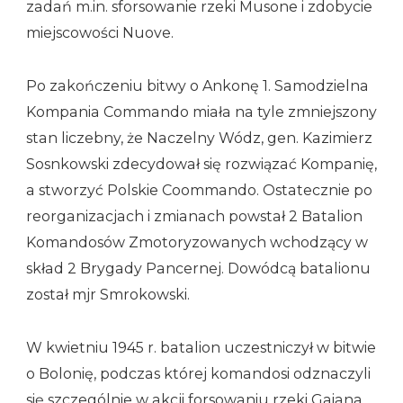
zadań m.in. sforsowanie rzeki Musone i zdobycie
miejscowości Nuove.
Po zakończeniu bitwy o Ankonę 1. Samodzielna
Kompania Commando miała na tyle zmniejszony
stan liczebny, że Naczelny Wódz, gen. Kazimierz
Sosnkowski zdecydował się rozwiązać Kompanię,
a stworzyć Polskie Coommando. Ostatecznie po
reorganizacjach i zmianach powstał 2 Batalion
Komandosów Zmotoryzowanych wchodzący w
skład 2 Brygady Pancernej. Dowódcą batalionu
został mjr Smrokowski.
W kwietniu 1945 r. batalion uczestniczył w bitwie
o Bolonię, podczas której komandosi odznaczyli
się szczególnie w akcji forsowaniu rzeki Gaiana.