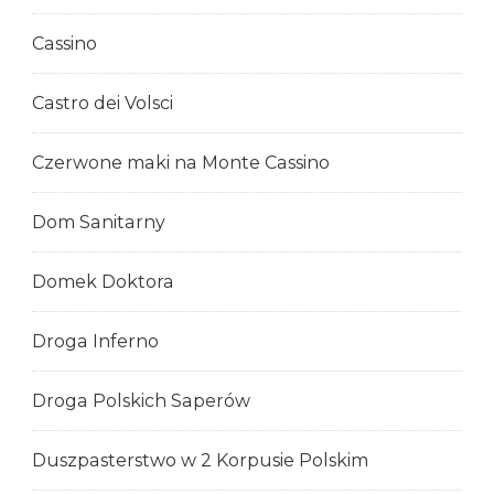
Cassino
Castro dei Volsci
Czerwone maki na Monte Cassino
Dom Sanitarny
Domek Doktora
Droga Inferno
Droga Polskich Saperów
Duszpasterstwo w 2 Korpusie Polskim