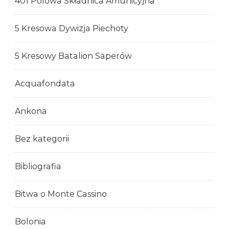
401 Polowa Składnica Amunicyjna
5 Kresowa Dywizja Piechoty
5 Kresowy Batalion Saperów
Acquafondata
Ankona
Bez kategorii
Bibliografia
Bitwa o Monte Cassino
Bolonia