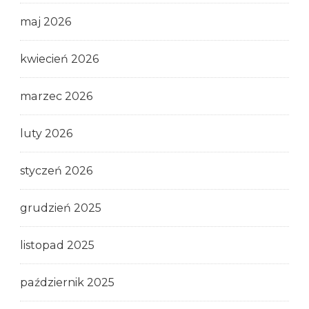
maj 2026
kwiecień 2026
marzec 2026
luty 2026
styczeń 2026
grudzień 2025
listopad 2025
październik 2025