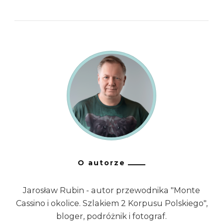
O autorze
Jarosław Rubin - autor przewodnika "Monte
Cassino i okolice. Szlakiem 2 Korpusu Polskiego",
bloger, podróżnik i fotograf.