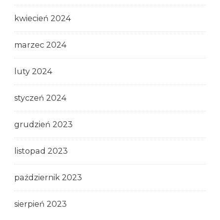
kwiecień 2024
marzec 2024
luty 2024
styczeń 2024
grudzień 2023
listopad 2023
październik 2023
sierpień 2023