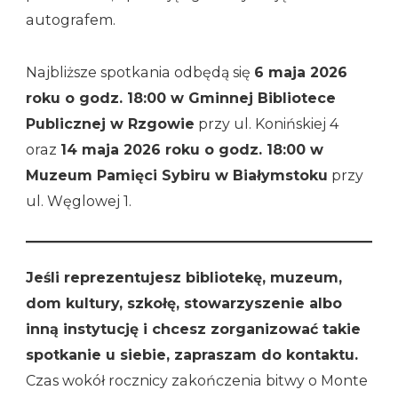
autografem.
Najbliższe spotkania odbędą się
6 maja 2026
roku o godz. 18:00 w Gminnej Bibliotece
Publicznej w Rzgowie
przy ul. Konińskiej 4
oraz
14 maja 2026 roku o godz. 18:00 w
Muzeum Pamięci Sybiru w Białymstoku
przy
ul. Węglowej 1.
Jeśli reprezentujesz bibliotekę, muzeum,
dom kultury, szkołę, stowarzyszenie albo
inną instytucję i chcesz zorganizować takie
spotkanie u siebie, zapraszam do kontaktu.
Czas wokół rocznicy zakończenia bitwy o Monte