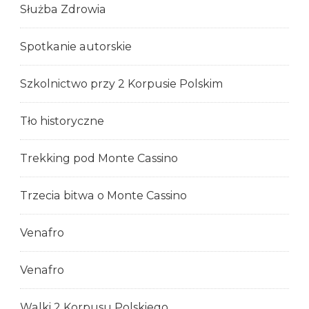
Służba Zdrowia
Spotkanie autorskie
Szkolnictwo przy 2 Korpusie Polskim
Tło historyczne
Trekking pod Monte Cassino
Trzecia bitwa o Monte Cassino
Venafro
Venafro
Walki 2 Korpusu Polskiego