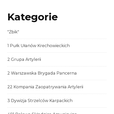
Kategorie
"Żbik"
1 Pułk Ułanów Krechowieckich
2 Grupa Artylerii
2 Warszawska Brygada Pancerna
22 Kompania Zaopatrywania Artylerii
3 Dywizja Strzelców Karpackich