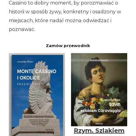
Cassino to dobry moment, by porozmawiać o
historii w sposób żywy, konkretny i osadzony w
miejscach, które nadal można odwiedzać i
poznawać.
Zamów przewodnik
Rzym. Szlakiem