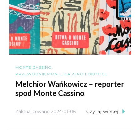
MONTE CASSINO
PRZEWODNIK MONTE CASSINO I OKOLICE
Melchior Wańkowicz – reporter
spod Monte Cassino
Zaktualizowano
2024-01-06
Czytaj więcej