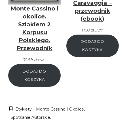
Caravaggia –
Monte Cassino i
przewodnik
okolice.
(ebook)
Szlakiem 2
17,99
zł
z VAT
Korpusu
Polskiego.
DODAJ DO
Przewodnik
KOSZYKA
74,99
zł
z VAT
DODAJ DO
KOSZYKA
Etykiety:
Monte Cassino I Okolice
Spotkanie Autorskie