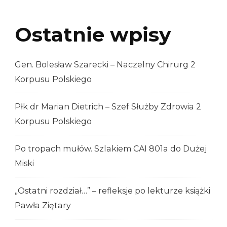
Ostatnie wpisy
Gen. Bolesław Szarecki – Naczelny Chirurg 2
Korpusu Polskiego
Płk dr Marian Dietrich – Szef Służby Zdrowia 2
Korpusu Polskiego
Po tropach mułów. Szlakiem CAI 801a do Dużej
Miski
„Ostatni rozdział…” – refleksje po lekturze książki
Pawła Ziętary