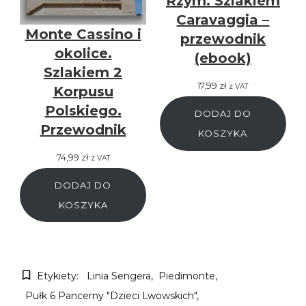
Rzym. Szlakiem
Caravaggia –
Monte Cassino i
przewodnik
okolice.
(ebook)
Szlakiem 2
17,99
zł
z VAT
Korpusu
Polskiego.
DODAJ DO
Przewodnik
KOSZYKA
74,99
zł
z VAT
DODAJ DO
KOSZYKA
Etykiety:
Linia Sengera
Piedimonte
Pułk 6 Pancerny "Dzieci Lwowskich"