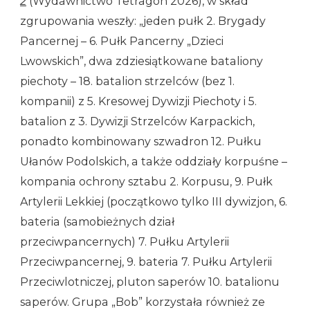
2
(Wydawnictwo Tetragon 2026), w skład
zgrupowania weszły: „jeden pułk 2. Brygady
Pancernej – 6. Pułk Pancerny „Dzieci
Lwowskich”, dwa zdziesiątkowane bataliony
piechoty – 18. batalion strzelców (bez 1.
kompanii) z 5. Kresowej Dywizji Piechoty i 5.
batalion z 3. Dywizji Strzelców Karpackich,
ponadto kombinowany szwadron 12. Pułku
Ułanów Podolskich, a także oddziały korpuśne –
kompania ochrony sztabu 2. Korpusu, 9. Pułk
Artylerii Lekkiej (początkowo tylko III dywizjon, 6.
bateria (samobieżnych dział
przeciwpancernych) 7. Pułku Artylerii
Przeciwpancernej, 9. bateria 7. Pułku Artylerii
Przeciwlotniczej, pluton saperów 10. batalionu
saperów. Grupa „Bob” korzystała również ze