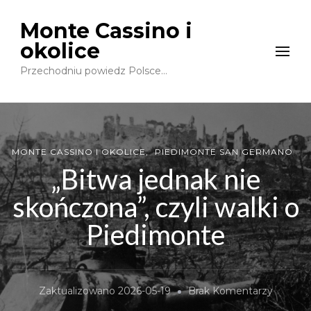
Monte Cassino i
okolice
Przechodniu powiedz Polsce…
MONTE CASSINO I OKOLICE
PIEDIMONTE SAN GERMANO
„Bitwa jednak nie
skończona”, czyli walki o
Piedimonte
Do
Zaktualizowano
2026-05-19
Brak Komentarzy
„Bitwa