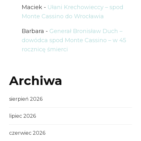
Maciek
-
Ułani Krechowieccy – spod
Monte Cassino do Wrocławia
Barbara
-
Generał Bronisław Duch –
dowódca spod Monte Cassino – w 45
rocznicę śmierci
Archiwa
sierpień 2026
lipiec 2026
czerwiec 2026