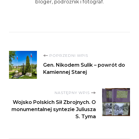
bloger, podróżnik i fotograf.
Nawigacja
POPRZEDNI WPIS
Gen. Nikodem Sulik – powrót do
wpisu
Kamiennej Starej
NASTĘPNY WPIS
Wojsko Polskich Sił Zbrojnych. O
monumentalnej syntezie Juliusza
S. Tyma