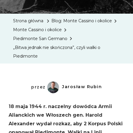
Jednak
Nie
Strona główna
Blog: Monte Cassino i okolice
Skończo
Monte Cassino i okolice
Czyli
Piedimonte San Germano
Walki
„Bitwa jednak nie skończona”, czyli walki o
O
Piedimonte
Piedim
przez
Jarosław Rubin
18 maja 1944 r. naczelny dowódca Armii
Alianckich we Włoszech gen. Harold
Alexander wydał rozkaz, aby 2 Korpus Polski
opanował Piedimonte. Walki na Linii