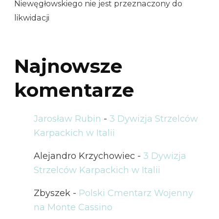
Niewęgłowskiego nie jest przeznaczony do
likwidacji
Najnowsze
komentarze
Jarosław Rubin
-
3 Dywizja Strzelców
Karpackich w Italii
Alejandro Krzychowiec
-
3 Dywizja
Strzelców Karpackich w Italii
Zbyszek
-
Polski Cmentarz Wojenny
na Monte Cassino