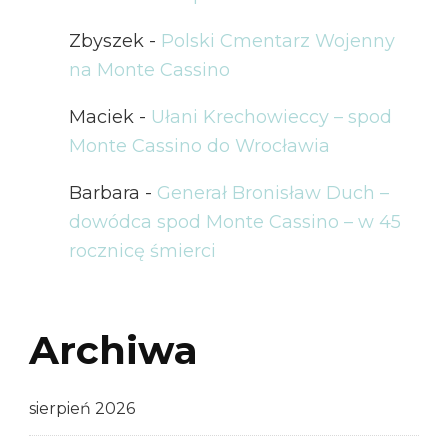
Zbyszek
-
Polski Cmentarz Wojenny
na Monte Cassino
Maciek
-
Ułani Krechowieccy – spod
Monte Cassino do Wrocławia
Barbara
-
Generał Bronisław Duch –
dowódca spod Monte Cassino – w 45
rocznicę śmierci
Archiwa
sierpień 2026