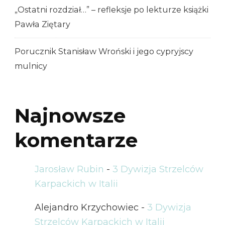
„Ostatni rozdział…” – refleksje po lekturze książki
Pawła Ziętary
Porucznik Stanisław Wroński i jego cypryjscy
mulnicy
Najnowsze
komentarze
Jarosław Rubin
-
3 Dywizja Strzelców
Karpackich w Italii
Alejandro Krzychowiec
-
3 Dywizja
Strzelców Karpackich w Italii