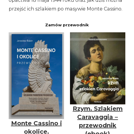
opactwa 18 maja 1944 roku oraz jak dziś można
przejść ich szlakiem po masywie Monte Cassino.
Zamów przewodnik
Rzym. Szlakiem
Caravaggia –
Monte Cassino i
przewodnik
okolice.
(ebook)