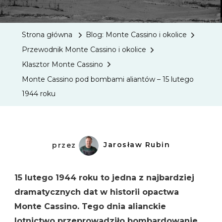
Cassino
Pod
Strona główna
Blog: Monte Cassino i okolice
Bomba
Przewodnik Monte Cassino i okolice
Aliantó
Klasztor Monte Cassino
–
Monte Cassino pod bombami aliantów – 15 lutego
15
1944 roku
Lutego
1944
Roku
przez
Jarosław Rubin
15 lutego 1944 roku to jedna z najbardziej
dramatycznych dat w historii opactwa
Monte Cassino. Tego dnia alianckie
lotnictwo przeprowadziło bombardowanie