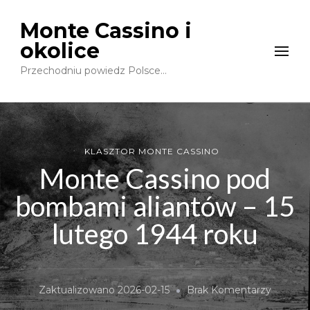
Monte Cassino i
okolice
Przechodniu powiedz Polsce…
KLASZTOR MONTE CASSINO
Monte Cassino pod
bombami aliantów – 15
lutego 1944 roku
Do
Zaktualizowano
2026-02-15
Brak Komentarzy
Monte