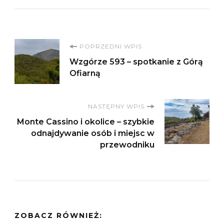
Nawigacja
POPRZEDNI WPIS
Wzgórze 593 – spotkanie z Górą
wpisu
Ofiarną
NASTĘPNY WPIS
Monte Cassino i okolice – szybkie
odnajdywanie osób i miejsc w
przewodniku
ZOBACZ RÓWNIEŻ: