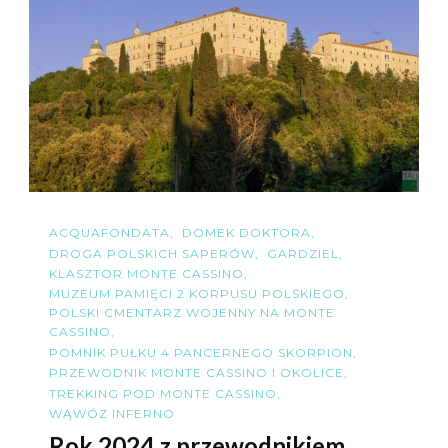
ACQUAFONDATA
DOMEK DOKTORA
DROGA POLSKICH SAPERÓW
GARDZIEL
KLASZTOR MONTE CASSINO
MUZEUM PAMIĘCI 2 KORPUSU POLSKIEGO
POLSKI CMENTARZ WOJENNY NA MONTE
CASSINO
POMNIK PUŁKU 4 PANCERNEGO SKORPION
PRZEWODNIK MONTE CASSINO I OKOLICE
TREKKING POD MONTE CASSINO
WĄWÓZ INFERNO
Rok 2024 z przewodnikiem