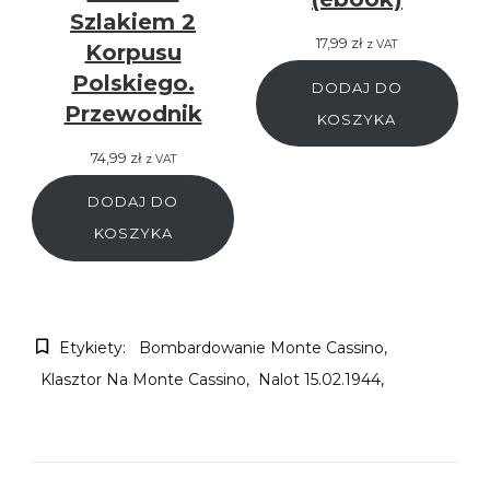
Szlakiem 2
17,99
zł
z VAT
Korpusu
Polskiego.
DODAJ DO
Przewodnik
KOSZYKA
74,99
zł
z VAT
DODAJ DO
KOSZYKA
Etykiety:
Bombardowanie Monte Cassino
Klasztor Na Monte Cassino
Nalot 15.02.1944