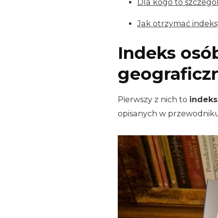
Dla kogo to szczegó
Jak otrzymać indek
Indeks osó
geograficz
Pierwszy z nich to
indeks
opisanych w przewodniku