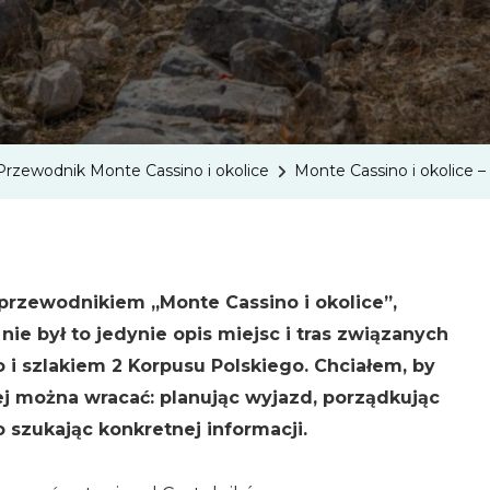
Okolice
–
Szybkie
Odnajd
Osób
Przewodnik Monte Cassino i okolice
Monte Cassino i okolice 
I
Miejsc
W
Przewo
rzewodnikiem „Monte Cassino i okolice”,
nie był to jedynie opis miejsc i tras związanych
 i szlakiem 2 Korpusu Polskiego. Chciałem, by
rej można wracać: planując wyjazd, porządkując
 szukając konkretnej informacji.