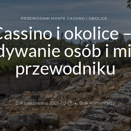
PRZEWODNIK MONTE CASSINO I OKOLICE
ssino i okolice 
dywanie osób i mi
przewodniku
Do
Zaktualizowano
2026-02-17
Brak Komentarzy
Monte
Cassino
I