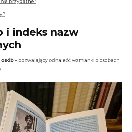
lnie przydatne?
sy?
b i indeks nazw
nych
 osób
– pozwalający odnaleźć wzmianki o osobach
.