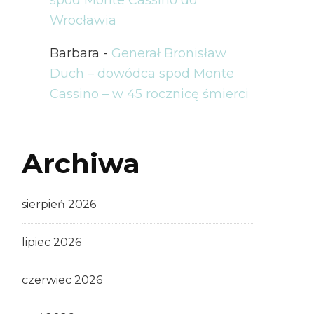
Wrocławia
Barbara
-
Generał Bronisław
Duch – dowódca spod Monte
Cassino – w 45 rocznicę śmierci
Archiwa
sierpień 2026
lipiec 2026
czerwiec 2026