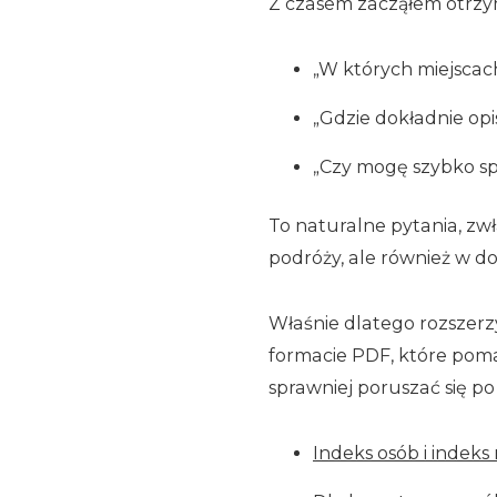
Z czasem zacząłem otrzy
„W których miejscac
„Gdzie dokładnie op
„Czy mogę szybko sp
To naturalne pytania, zwł
podróży, ale również w d
Właśnie dlatego rozszer
formacie PDF, które poma
sprawniej poruszać się po t
Indeks osób i indek