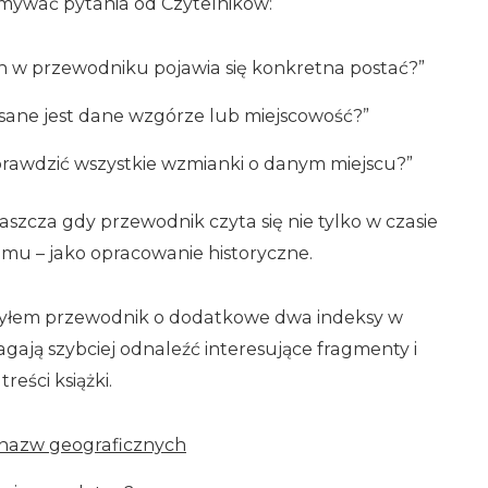
mywać pytania od Czytelników:
h w przewodniku pojawia się konkretna postać?”
isane jest dane wzgórze lub miejscowość?”
rawdzić wszystkie wzmianki o danym miejscu?”
aszcza gdy przewodnik czyta się nie tylko w czasie
omu – jako opracowanie historyczne.
zyłem przewodnik o dodatkowe dwa indeksy w
gają szybciej odnaleźć interesujące fragmenty i
reści książki.
s nazw geograficznych