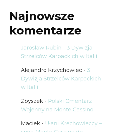
Najnowsze
komentarze
Jarosław Rubin
-
3 Dywizja
Strzelców Karpackich w Italii
Alejandro Krzychowiec
-
3
Dywizja Strzelców Karpackich
w Italii
Zbyszek
-
Polski Cmentarz
Wojenny na Monte Cassino
Maciek
-
Ułani Krechowieccy –
spod Monte Cassino do