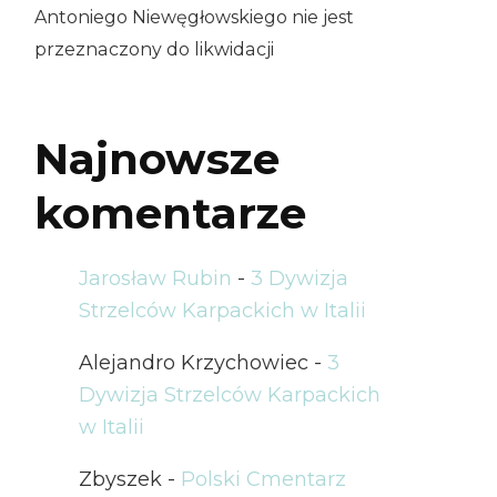
Antoniego Niewęgłowskiego nie jest
przeznaczony do likwidacji
Najnowsze
komentarze
Jarosław Rubin
-
3 Dywizja
Strzelców Karpackich w Italii
Alejandro Krzychowiec
-
3
Dywizja Strzelców Karpackich
w Italii
Zbyszek
-
Polski Cmentarz