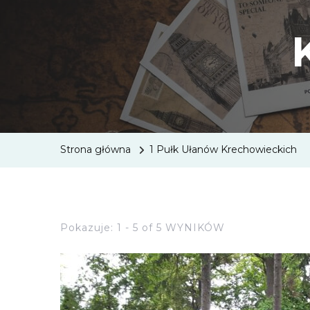
Strona główna
1 Pułk Ułanów Krechowieckich
Pokazuje: 1 - 5 of 5 WYNIKÓW