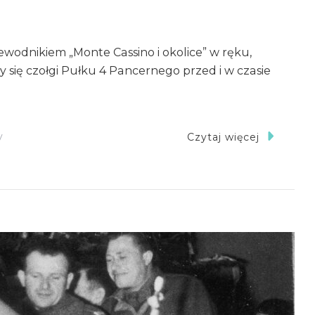
ewodnikiem „Monte Cassino i okolice” w ręku,
 się czołgi Pułku 4 Pancernego przed i w czasie
Do
y
Czytaj więcej
2
Brygada
Pancerna
W
Bitwie
O
Monte
Cassino