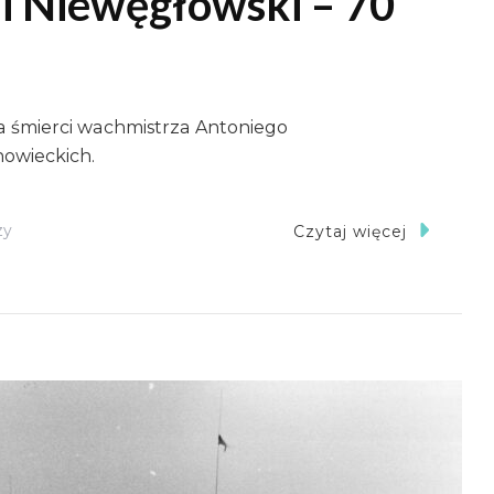
i Niewęgłowski – 70
a śmierci wachmistrza Antoniego
owieckich.
Do
zy
Czytaj więcej
Wachmistrz
Antoni
Niewęgłowski
–
70
Rocznica
Śmierci