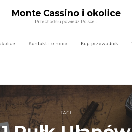
Monte Cassino i okolice
Przechodniu powiedz Polsce…
okolice
Kontakt i o mnie
Kup przewodnik
TAGI
1 Pułk Ułanów