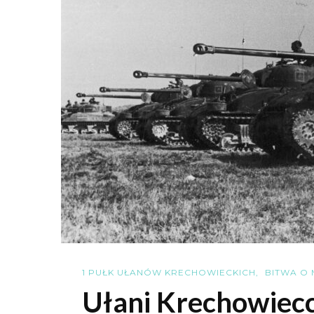
1 PUŁK UŁANÓW KRECHOWIECKICH
BITWA O 
Ułani Krechowiec