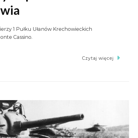
awia
ierzy 1 Pułku Ułanów Krechowieckich
nte Cassino.
Czytaj więcej
i
howieccy
d
te
ino
ławia