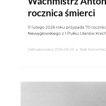
Wachmistrz Anton
rocznica śmierci
11 lutego 2026 roku przypada 70 rocznic
Niewęgłowskiego z 1 Pułku Ułanów Krech
Zaktualizowano
2026-08-05
Brak Komentar