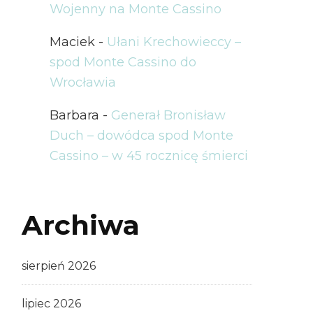
Wojenny na Monte Cassino
Maciek
-
Ułani Krechowieccy –
spod Monte Cassino do
Wrocławia
Barbara
-
Generał Bronisław
Duch – dowódca spod Monte
Cassino – w 45 rocznicę śmierci
Archiwa
sierpień 2026
lipiec 2026