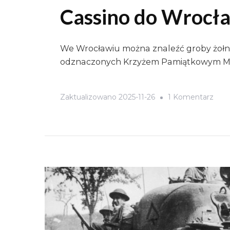
Cassino do Wrocł
We Wrocławiu można znaleźć groby żołn
odznaczonych Krzyżem Pamiątkowym Mo
Do
Zaktualizowano
2025-11-26
1 Komentarz
Ułan
Krec
–
Spo
Mon
Cass
Do
Wroc