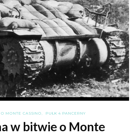
 O MONTE CASSINO
PUŁK 4 PANCERNY
a w bitwie o Monte