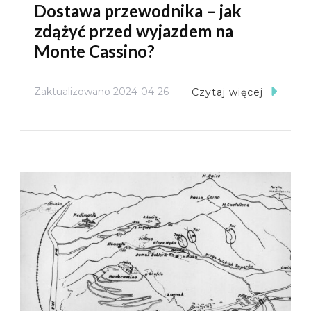
Dostawa przewodnika – jak
zdążyć przed wyjazdem na
Monte Cassino?
Zaktualizowano
2024-04-26
Czytaj więcej