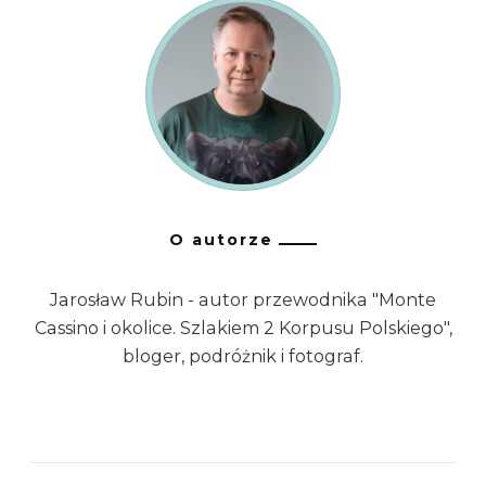
O autorze
Jarosław Rubin - autor przewodnika "Monte
Cassino i okolice. Szlakiem 2 Korpusu Polskiego",
bloger, podróżnik i fotograf.