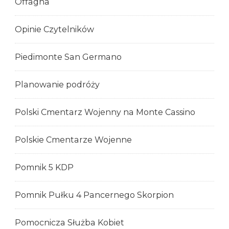
Offagna
Opinie Czytelników
Piedimonte San Germano
Planowanie podróży
Polski Cmentarz Wojenny na Monte Cassino
Polskie Cmentarze Wojenne
Pomnik 5 KDP
Pomnik Pułku 4 Pancernego Skorpion
Pomocnicza Służba Kobiet