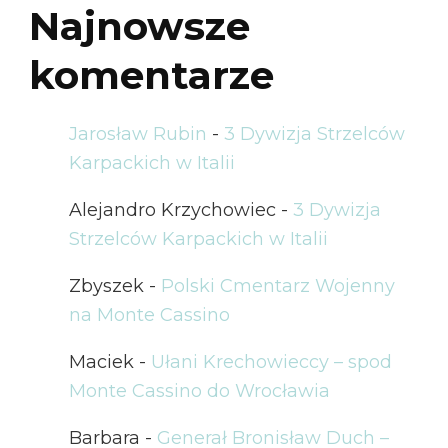
Najnowsze
komentarze
Jarosław Rubin
-
3 Dywizja Strzelców
Karpackich w Italii
Alejandro Krzychowiec
-
3 Dywizja
Strzelców Karpackich w Italii
Zbyszek
-
Polski Cmentarz Wojenny
na Monte Cassino
Maciek
-
Ułani Krechowieccy – spod
Monte Cassino do Wrocławia
Barbara
-
Generał Bronisław Duch –