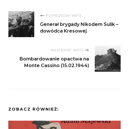
Nawigacja
POPRZEDNI WPIS
Generał brygady Nikodem Sulik –
wpisu
dowódca Kresowej
NASTĘPNY WPIS
Bombardowanie opactwa na
Monte Cassino (15.02.1944)
ZOBACZ RÓWNIEŻ: