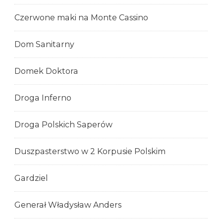
Czerwone maki na Monte Cassino
Dom Sanitarny
Domek Doktora
Droga Inferno
Droga Polskich Saperów
Duszpasterstwo w 2 Korpusie Polskim
Gardziel
Generał Władysław Anders