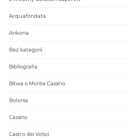
Acquafondata
Ankona
Bez kategorii
Bibliografia
Bitwa o Monte Cassino
Bolonia
Cassino
Castro dei Volsci