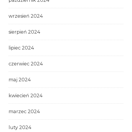
październik 2024
wrzesień 2024
sierpień 2024
lipiec 2024
czerwiec 2024
maj 2024
kwiecień 2024
marzec 2024
luty 2024