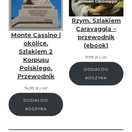
Rzym. Szlakiem
Caravaggia –
Monte Cassino i
przewodnik
okolice.
(ebook)
Szlakiem 2
17,99
zł
z VAT
Korpusu
Polskiego.
DODAJ DO
Przewodnik
KOSZYKA
74,99
zł
z VAT
DODAJ DO
KOSZYKA