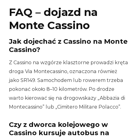
FAQ – dojazd na
Monte Cassino
Jak dojechać z Cassino na Monte
Cassino?
Z Cassino na wzgórze klasztorne prowadzi kręta
droga Via Montecassino, oznaczona również
jako SR149. Samochodem lub rowerem trzeba
pokonać około 8–10 kilometrów. Po drodze
warto kierować się na drogowskazy „Abbazia di
Montecassino” lub „Cimitero Militare Polacco”.
Czy z dworca kolejowego w
Cassino kursuje autobus na