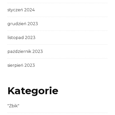
styczeń 2024
grudzień 2023
listopad 2023
październik 2023
sierpień 2023
Kategorie
"Żbik"