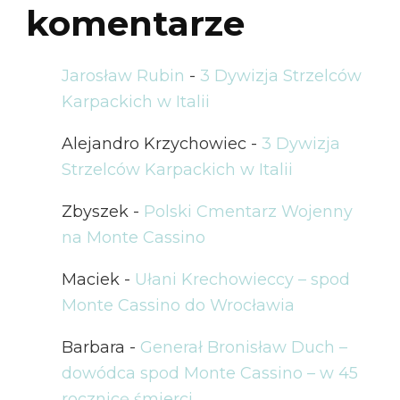
komentarze
Jarosław Rubin
-
3 Dywizja Strzelców
Karpackich w Italii
Alejandro Krzychowiec
-
3 Dywizja
Strzelców Karpackich w Italii
Zbyszek
-
Polski Cmentarz Wojenny
na Monte Cassino
Maciek
-
Ułani Krechowieccy – spod
Monte Cassino do Wrocławia
Barbara
-
Generał Bronisław Duch –
dowódca spod Monte Cassino – w 45
rocznicę śmierci