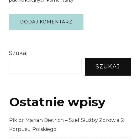
Szukaj
SZUKAJ
Ostatnie wpisy
Płk dr Marian Dietrich – Szef Służby Zdrowia 2
Korpusu Polskiego