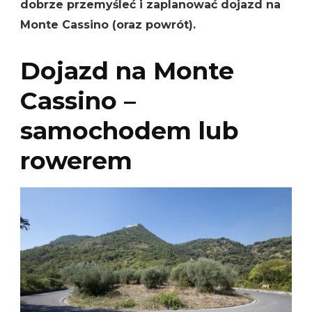
dobrze przemyśleć i zaplanować dojazd na
Monte Cassino (oraz powrót).
Dojazd na Monte
Cassino –
samochodem lub
rowerem