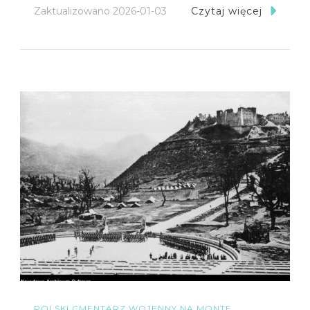
Zaktualizowano
2026-01-03
Czytaj więcej
POLSKI CMENTARZ WOJENNY NA MONTE