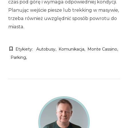
czas pod górę i wymaga odpowiedniej kondycji.
Planując wejście piesze lub trekking w masywie,
trzeba również uwzględnić sposób powrotu do
miasta.
Etykiety:
Autobusy
Komunikacja
Monte Cassino
Parking