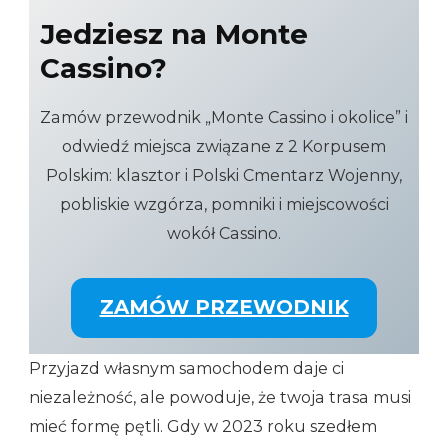
Jedziesz na Monte
Cassino?
Zamów przewodnik „Monte Cassino i okolice” i
odwiedź miejsca związane z 2 Korpusem
Polskim: klasztor i Polski Cmentarz Wojenny,
pobliskie wzgórza, pomniki i miejscowości
wokół Cassino.
ZAMÓW PRZEWODNIK
Przyjazd własnym samochodem daje ci
niezależność, ale powoduje, że twoja trasa musi
mieć formę pętli. Gdy w 2023 roku szedłem