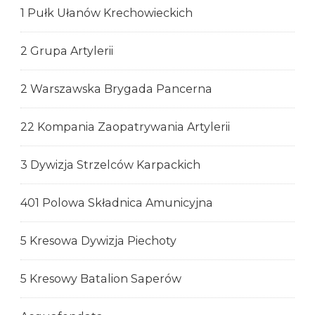
1 Pułk Ułanów Krechowieckich
2 Grupa Artylerii
2 Warszawska Brygada Pancerna
22 Kompania Zaopatrywania Artylerii
3 Dywizja Strzelców Karpackich
401 Polowa Składnica Amunicyjna
5 Kresowa Dywizja Piechoty
5 Kresowy Batalion Saperów