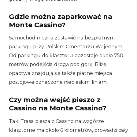
Gdzie można zaparkować na
Monte Cassino?
Samochód można zostawić na bezpłatnym
parkingu przy Polskim Cmentarzu Wojennym.
Od parkingu do klasztoru pozostaje około 750
metrów podejścia drogą pod górę. Bliżej
opactwa znajdują się także płatne miejsca
postojowe oznaczone niebieskimi liniami.
Czy można wejść pieszo z
Cassino na Monte Cassino?
Tak. Trasa piesza z Cassino na wzgórze
klasztorne ma około 6 kilometrów, prowadzi cały