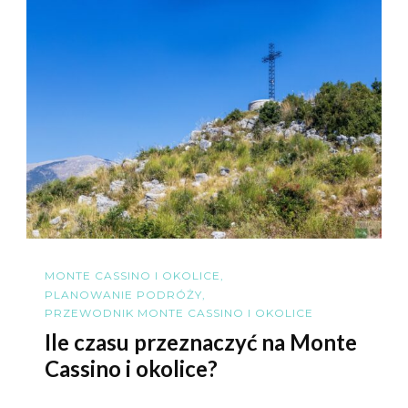
MONTE CASSINO I OKOLICE
PLANOWANIE PODRÓŻY
PRZEWODNIK MONTE CASSINO I OKOLICE
Ile czasu przeznaczyć na Monte
Cassino i okolice?