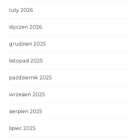
luty 2026
styczeń 2026
grudzień 2025
listopad 2025
październik 2025
wrzesień 2025
sierpień 2025
lipiec 2025