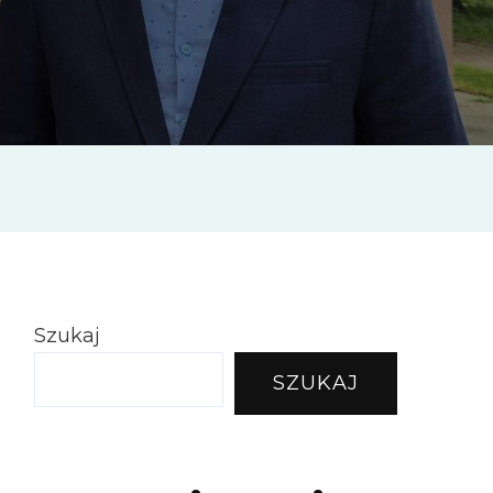
wowej
rów
szycach
Szukaj
szczczu
SZUKAJ