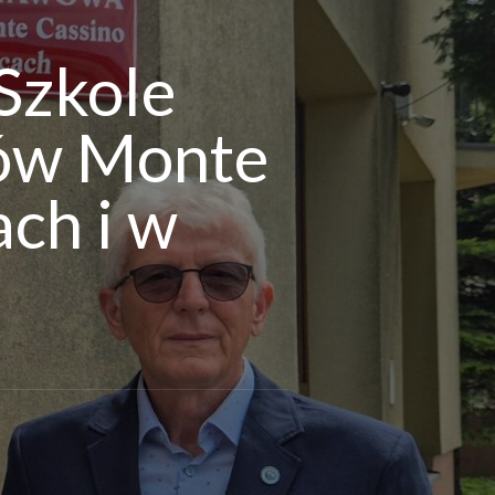
Szkole
rów Monte
ch i w
ie
ie