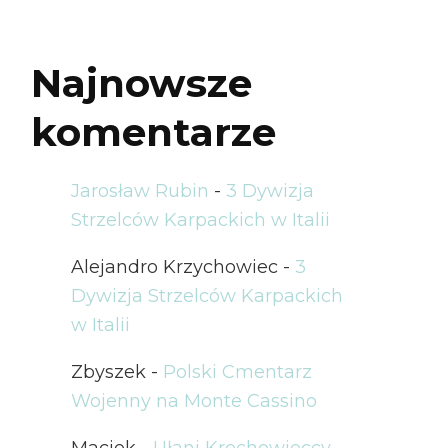
Najnowsze
komentarze
Jarosław Rubin
-
3 Dywizja
Strzelców Karpackich w Italii
Alejandro Krzychowiec
-
3
Dywizja Strzelców Karpackich
w Italii
Zbyszek
-
Polski Cmentarz
Wojenny na Monte Cassino
Maciek
-
Ułani Krechowieccy –