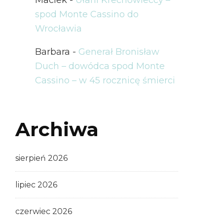
spod Monte Cassino do
Wrocławia
Barbara
-
Generał Bronisław
Duch – dowódca spod Monte
Cassino – w 45 rocznicę śmierci
Archiwa
sierpień 2026
lipiec 2026
czerwiec 2026