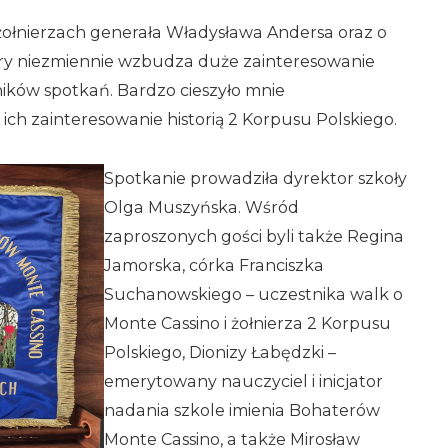
 żołnierzach generała Władysława Andersa oraz o
óry niezmiennie wzbudza duże zainteresowanie
ików spotkań. Bardzo cieszyło mnie
ich zainteresowanie historią 2 Korpusu Polskiego.
Spotkanie prowadziła dyrektor szkoły
Olga Muszyńska. Wśród
zaproszonych gości byli także Regina
Jamorska, córka Franciszka
Suchanowskiego – uczestnika walk o
Monte Cassino i żołnierza 2 Korpusu
Polskiego, Dionizy Łabędzki –
emerytowany nauczyciel i inicjator
nadania szkole imienia Bohaterów
Monte Cassino, a także Mirosław