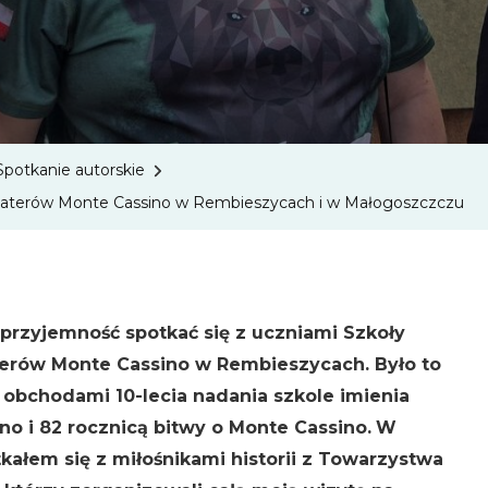
W
Szkole
Podsta
Im.
Bohate
Spotkanie autorskie
Monte
ohaterów Monte Cassino w Rembieszycach i w Małogoszczczu
Cassino
W
Rembie
I
 przyjemność spotkać się z uczniami Szkoły
W
erów Monte Cassino w Rembieszycach. Było to
Małogo
obchodami 10-lecia nadania szkole imienia
o i 82 rocznicą bitwy o Monte Cassino.
W
tkałem się z miłośnikami historii z Towarzystwa