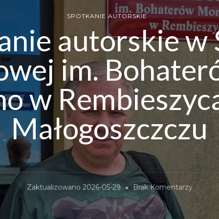
SPOTKANIE AUTORSKIE
anie autorskie w 
wej im. Bohate
no w Rembieszyca
Małogoszczczu
Do
Zaktualizowano
2026-05-29
Brak Komentarzy
Spotkan
Autorsk