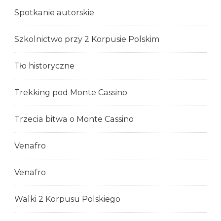
Spotkanie autorskie
Szkolnictwo przy 2 Korpusie Polskim
Tło historyczne
Trekking pod Monte Cassino
Trzecia bitwa o Monte Cassino
Venafro
Venafro
Walki 2 Korpusu Polskiego