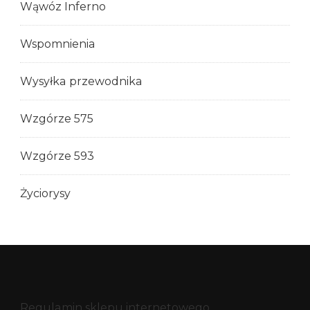
Wąwóz Inferno
Wspomnienia
Wysyłka przewodnika
Wzgórze 575
Wzgórze 593
Życiorysy
Regulamin sklepu internetowego