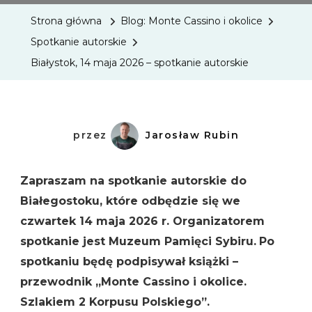
Maja
Strona główna
Blog: Monte Cassino i okolice
2026
Spotkanie autorskie
–
Białystok, 14 maja 2026 – spotkanie autorskie
Spotkan
Autorsk
przez
Jarosław Rubin
Zapraszam na spotkanie autorskie do
Białegostoku, które odbędzie się we
czwartek 14 maja 2026 r. Organizatorem
spotkanie jest Muzeum Pamięci Sybiru.
Po
spotkaniu będę podpisywał książki –
przewodnik „Monte Cassino i okolice.
Szlakiem 2 Korpusu Polskiego”.