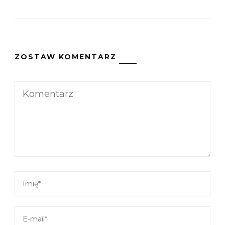
ZOSTAW KOMENTARZ