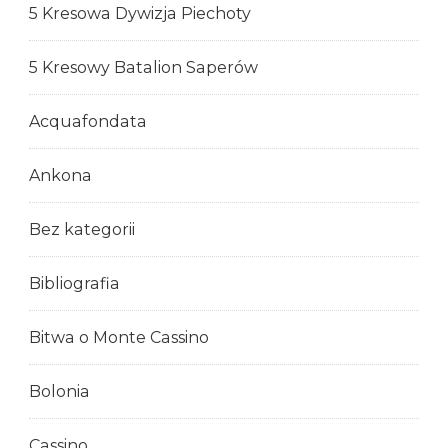
5 Kresowa Dywizja Piechoty
5 Kresowy Batalion Saperów
Acquafondata
Ankona
Bez kategorii
Bibliografia
Bitwa o Monte Cassino
Bolonia
Cassino