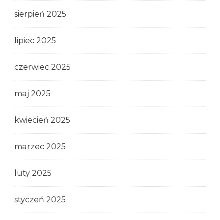
sierpień 2025
lipiec 2025
czerwiec 2025
maj 2025
kwiecień 2025
marzec 2025
luty 2025
styczeń 2025