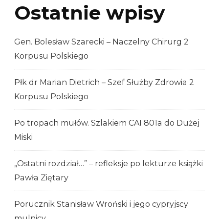
Ostatnie wpisy
Gen. Bolesław Szarecki – Naczelny Chirurg 2
Korpusu Polskiego
Płk dr Marian Dietrich – Szef Służby Zdrowia 2
Korpusu Polskiego
Po tropach mułów. Szlakiem CAI 801a do Dużej
Miski
„Ostatni rozdział…” – refleksje po lekturze książki
Pawła Ziętary
Porucznik Stanisław Wroński i jego cypryjscy
mulnicy