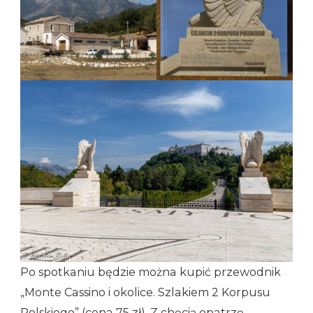
Po spotkaniu będzie można kupić przewodnik
„Monte Cassino i okolice. Szlakiem 2 Korpusu
Polskiego” (cena 75 zł). Z chęcią opatrzę