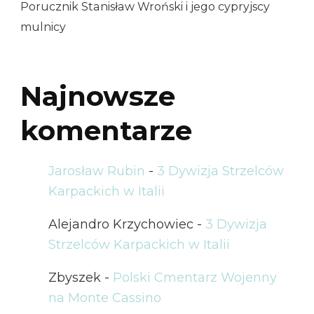
Porucznik Stanisław Wroński i jego cypryjscy
mulnicy
Najnowsze
komentarze
Jarosław Rubin
-
3 Dywizja Strzelców
Karpackich w Italii
Alejandro Krzychowiec
-
3 Dywizja
Strzelców Karpackich w Italii
Zbyszek
-
Polski Cmentarz Wojenny
na Monte Cassino