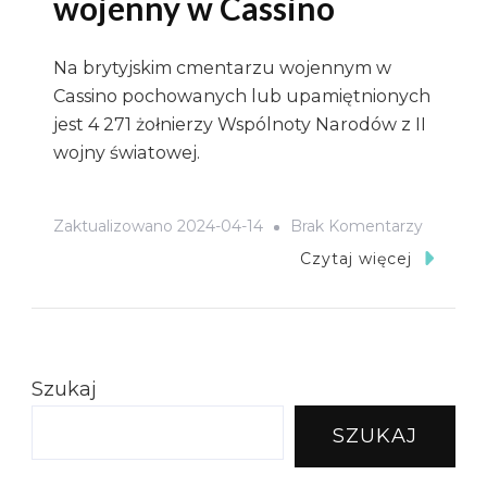
wojenny w Cassino
Na brytyjskim cmentarzu wojennym w
Cassino pochowanych lub upamiętnionych
jest 4 271 żołnierzy Wspólnoty Narodów z II
wojny światowej.
Do
Zaktualizowano
2024-04-14
Brak Komentarzy
Brytyjski
Czytaj więcej
Cmenta
Wojenn
W
Cassino
Szukaj
SZUKAJ