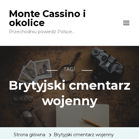
Monte Cassino i
okolice
Przechodniu powiedz Polsce…
TAGI
Brytyjski cmentarz
wojenny
Strona główna
Brytyjski cmentarz wojenny