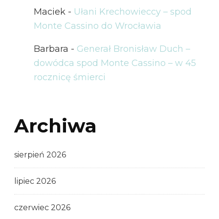
Maciek
-
Ułani Krechowieccy – spod
Monte Cassino do Wrocławia
Barbara
-
Generał Bronisław Duch –
dowódca spod Monte Cassino – w 45
rocznicę śmierci
Archiwa
sierpień 2026
lipiec 2026
czerwiec 2026