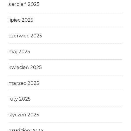
sierpień 2025
lipiec 2025
czerwiec 2025
maj 2025
kwiecień 2025
marzec 2025
luty 2025
styczeń 2025
grudzień 2024