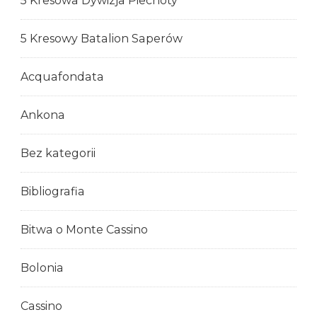
5 Kresowa Dywizja Piechoty
5 Kresowy Batalion Saperów
Acquafondata
Ankona
Bez kategorii
Bibliografia
Bitwa o Monte Cassino
Bolonia
Cassino