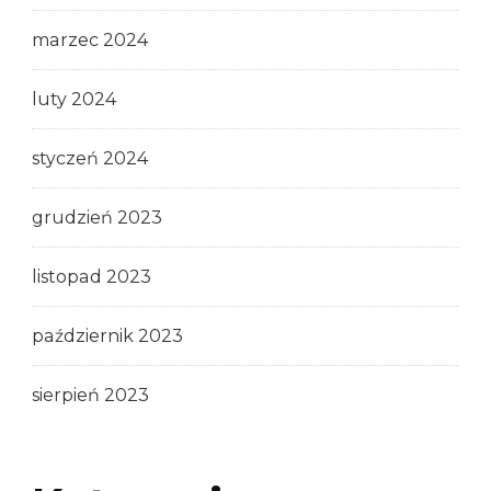
marzec 2024
luty 2024
styczeń 2024
grudzień 2023
listopad 2023
październik 2023
sierpień 2023