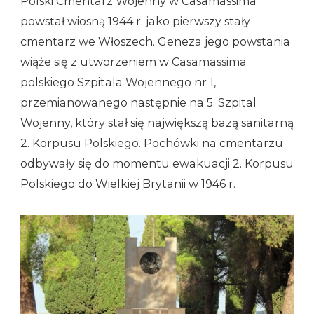
Polski Cmentarz Wojenny w Casamassima
powstał wiosną 1944 r. jako pierwszy stały
cmentarz we Włoszech. Geneza jego powstania
wiąże się z utworzeniem w Casamassima
polskiego Szpitala Wojennego nr 1,
przemianowanego następnie na 5. Szpital
Wojenny, który stał się największą bazą sanitarną
2. Korpusu Polskiego. Pochówki na cmentarzu
odbywały się do momentu ewakuacji 2. Korpusu
Polskiego do Wielkiej Brytanii w 1946 r.