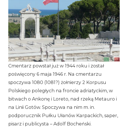
Cmentarz powstał już w 1944 roku i został
poświęcony 6 maja 1946 r. Na cmentarzu
spoczywa 1080 (1081?) żołnierzy 2 Korpusu
Polskiego poległych na froncie adriatyckim, w
bitwach o Ankonę i Loreto, nad rzeką Metauro i
na Linii Gotów. Spoczywa na nim m. in.
podporucznik Pułku Ułanów Karpackich, saper,
pisarz i publicysta – Adolf Bocheński.