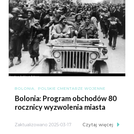
BOLONIA
POLSKIE CMENTARZE WOJENNE
Bolonia: Program obchodów 80
rocznicy wyzwolenia miasta
Zaktualizowano
2025-03-17
Czytaj więcej