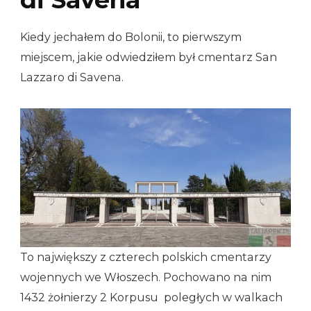
Kiedy jechałem do Bolonii, to pierwszym
miejscem, jakie odwiedziłem był cmentarz San
Lazzaro di Savena.
To największy z czterech polskich cmentarzy
wojennych we Włoszech. Pochowano na nim
1432 żołnierzy 2 Korpusu poległych w walkach