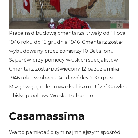
Prace nad budową cmentarza trwały od 1 lipca
1946 roku do 15 grudnia 1946. Cmentarz został
wybudowany przez żołnierzy 10 Batalionu
Saperów przy pomocy włoskich specjalistów.
Cmentarz został poświęcony 12 października
1946 roku w obecności dowódcy 2 Korpusu.
Mszę świętą celebrował ks. biskup Józef Gawlina
– biskup polowy Wojska Polskiego.
Casamassima
Warto pamiętać o tym najmniejszym spośród