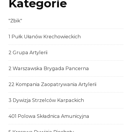
Kategorie
"Żbik"
1 Pułk Ułanów Krechowieckich
2 Grupa Artylerii
2 Warszawska Brygada Pancerna
22 Kompania Zaopatrywania Artylerii
3 Dywizja Strzelców Karpackich
401 Polowa Składnica Amunicyjna