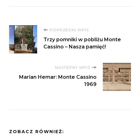
Nawigacja
POPRZEDNI WPIS
Trzy pomniki w pobliżu Monte
wpisu
Cassino – Nasza pamięć!
NASTĘPNY WPIS
Marian Hemar: Monte Cassino
1969
ZOBACZ RÓWNIEŻ: