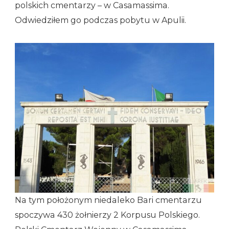
polskich cmentarzy – w Casamassima.
Odwiedziłem go podczas pobytu w Apulii.
Na tym położonym niedaleko Bari cmentarzu
spoczywa 430 żołnierzy 2 Korpusu Polskiego.