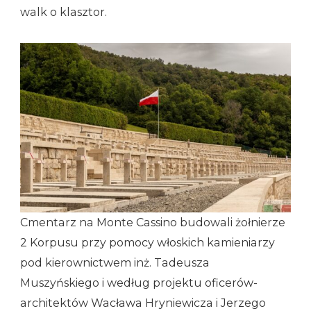
walk o klasztor.
Cmentarz na Monte Cassino budowali żołnierze
2 Korpusu przy pomocy włoskich kamieniarzy
pod kierownictwem inż. Tadeusza
Muszyńskiego i według projektu oficerów-
architektów Wacława Hryniewicza i Jerzego