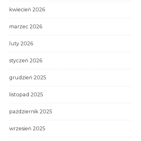
kwiecień 2026
marzec 2026
luty 2026
styczeń 2026
grudzień 2025
listopad 2025
październik 2025
wrzesień 2025