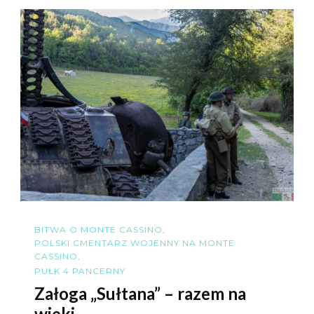
BITWA O MONTE CASSINO
POLSKI CMENTARZ WOJENNY NA MONTE
CASSINO
PUŁK 4 PANCERNY
Załoga „Sułtana” – razem na
wieki