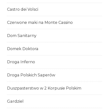
Castro dei Volsci
Czerwone maki na Monte Cassino
Dom Sanitarny
Domek Doktora
Droga Inferno
Droga Polskich Saperów
Duszpasterstwo w 2 Korpusie Polskim
Gardziel