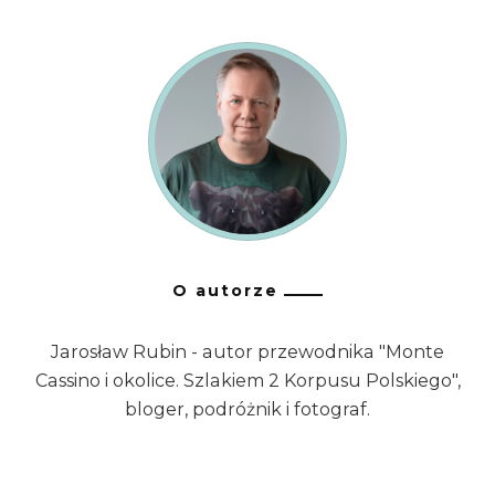
O autorze
Jarosław Rubin - autor przewodnika "Monte
Cassino i okolice. Szlakiem 2 Korpusu Polskiego",
bloger, podróżnik i fotograf.