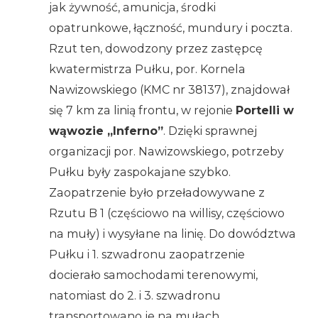
jak żywność, amunicja, środki
opatrunkowe, łączność, mundury i poczta.
Rzut ten, dowodzony przez zastępcę
kwatermistrza Pułku, por. Kornela
Nawizowskiego (KMC nr 38137), znajdował
się 7 km za linią frontu, w rejonie
Portelli w
wąwozie „Inferno”
. Dzięki sprawnej
organizacji por. Nawizowskiego, potrzeby
Pułku były zaspokajane szybko.
Zaopatrzenie było przeładowywane z
Rzutu B 1 (częściowo na willisy, częściowo
na muły) i wysyłane na linię. Do dowództwa
Pułku i 1. szwadronu zaopatrzenie
docierało samochodami terenowymi,
natomiast do 2. i 3. szwadronu
transportowano je na mułach.