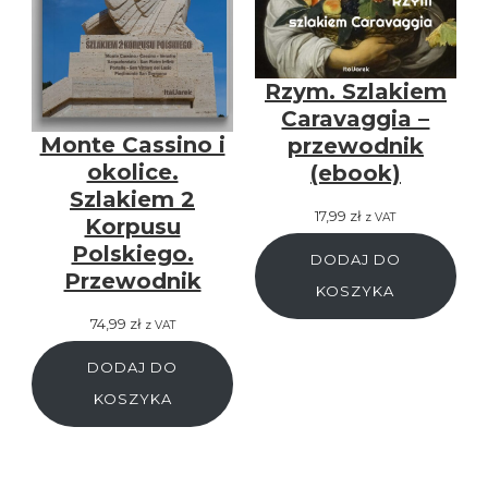
Rzym. Szlakiem
Caravaggia –
Monte Cassino i
przewodnik
okolice.
(ebook)
Szlakiem 2
17,99
zł
z VAT
Korpusu
Polskiego.
DODAJ DO
Przewodnik
KOSZYKA
74,99
zł
z VAT
DODAJ DO
KOSZYKA