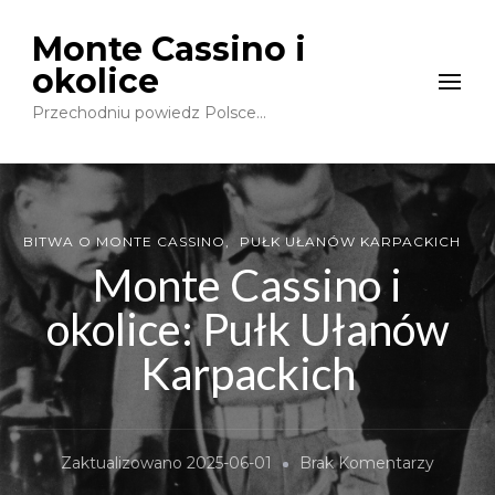
Monte Cassino i
okolice
Przechodniu powiedz Polsce…
BITWA O MONTE CASSINO
PUŁK UŁANÓW KARPACKICH
Monte Cassino i
okolice: Pułk Ułanów
Karpackich
Do
Zaktualizowano
2025-06-01
Brak Komentarzy
Monte