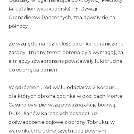
Oddziały wroga, należące do 4. Dywizji Piechoty
(4. batalion wysokogórski) i 15. Dywizji
Grenadierów Pancernych, znajdowały się na
północy.
Ze względu na rozległość odcinka, ograniczone
zasoby i trudny teren, obrona była wymagająca,
a między szwadronami powstawały luki trudne
do osłonięcia ogniem.
W odróżnieniu od wielu oddziałów 2 Korpusu,
dla których obrona odcinka w okolicach Monte
Cassino była pierwszą poważną akcją bojową,
Pułk Ułanów Karpackich posiadał już
doświadczenie bojowe z obrony Tobruku, w
warunkach trudniejszych i pod pewnym