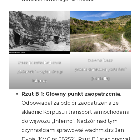
Dawna baza
Baza przeładunkowa
przeładunkowa „Gdańsk”
„Gdańsk” – wylot drogi
(Portella)
Inferno
Rzut B 1: Główny punkt zaopatrzenia.
Odpowiadał za odbiór zaopatrzenia ze
składnic Korpusu i transport samochodami
do wąwozu „Inferno”. Nadzór nad tymi
czynnościami sprawował wachmistrz Jan
Dynia (KMC nr 38252). Rzut B 1 stacjonował