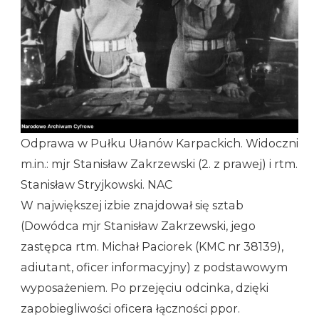
Odprawa w Pułku Ułanów Karpackich. Widoczni
m.in.: mjr Stanisław Zakrzewski (2. z prawej) i rtm.
Stanisław Stryjkowski. NAC
W największej izbie znajdował się sztab
(Dowódca mjr Stanisław Zakrzewski, jego
zastępca rtm. Michał Paciorek (KMC nr 38139),
adiutant, oficer informacyjny) z podstawowym
wyposażeniem. Po przejęciu odcinka, dzięki
zapobiegliwości oficera łączności ppor.