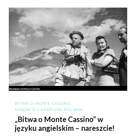
BITWA O MONTE CASSINO
KSIĄŻKI O 2 KORPUSIE POLSKIM
„Bitwa o Monte Cassino” w
języku angielskim – nareszcie!