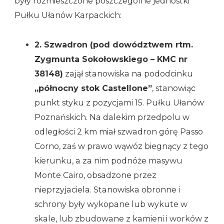
były rozmieszczone poszczególne jednostki
Pułku Ułanów Karpackich:
2. Szwadron (pod dowództwem rtm.
Zygmunta Sokołowskiego – KMC nr
38148)
zajął stanowiska na pododcinku
„północny stok Castellone”
, stanowiąc
punkt styku z pozycjami 15. Pułku Ułanów
Poznańskich. Na dalekim przedpolu w
odległości 2 km miał szwadron górę Passo
Corno, zaś w prawo wąwóz biegnący z tego
kierunku, a za nim podnóże masywu
Monte Cairo, obsadzone przez
nieprzyjaciela. Stanowiska obronne i
schrony były wykopane lub wykute w
skale, lub zbudowane z kamieni i worków z