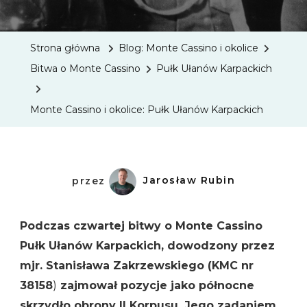
Cassino
I
Strona główna
Blog: Monte Cassino i okolice
Okolice:
Bitwa o Monte Cassino
Pułk Ułanów Karpackich
Pułk
Ułanów
Monte Cassino i okolice: Pułk Ułanów Karpackich
Karpack
przez
Jarosław Rubin
Podczas czwartej bitwy o Monte Cassino
Pułk Ułanów Karpackich, dowodzony przez
mjr. Stanisława Zakrzewskiego (KMC nr
38158
)
zajmował pozycje jako północne
skrzydło obrony II Korpusu. Jego zadaniem