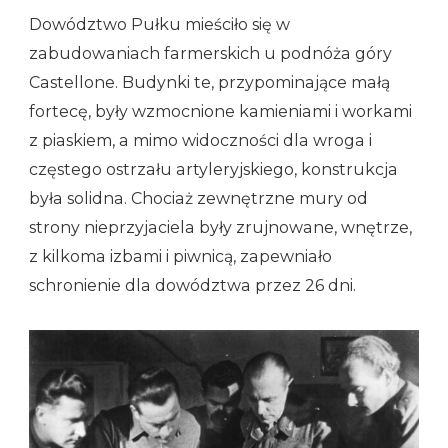
Dowództwo Pułku mieściło się w
zabudowaniach farmerskich u podnóża góry
Castellone. Budynki te, przypominające małą
fortecę, były wzmocnione kamieniami i workami
z piaskiem, a mimo widoczności dla wroga i
częstego ostrzału artyleryjskiego, konstrukcja
była solidna. Chociaż zewnętrzne mury od
strony nieprzyjaciela były zrujnowane, wnętrze,
z kilkoma izbami i piwnicą, zapewniało
schronienie dla dowództwa przez 26 dni.