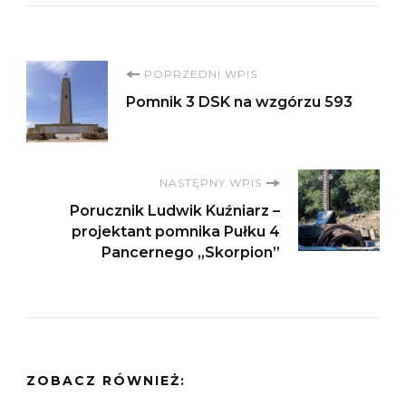
Nawigacja
POPRZEDNI WPIS
Pomnik 3 DSK na wzgórzu 593
wpisu
NASTĘPNY WPIS
Porucznik Ludwik Kuźniarz –
projektant pomnika Pułku 4
Pancernego „Skorpion”
ZOBACZ RÓWNIEŻ: