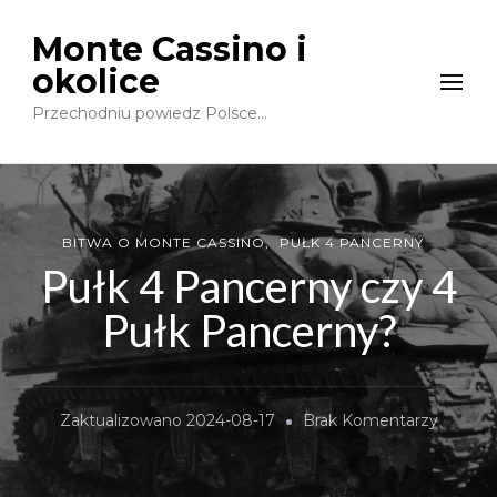
Monte Cassino i
okolice
Przechodniu powiedz Polsce…
BITWA O MONTE CASSINO
PUŁK 4 PANCERNY
Pułk 4 Pancerny czy 4
Pułk Pancerny?
Do
Zaktualizowano
2024-08-17
Brak Komentarzy
Pułk
4