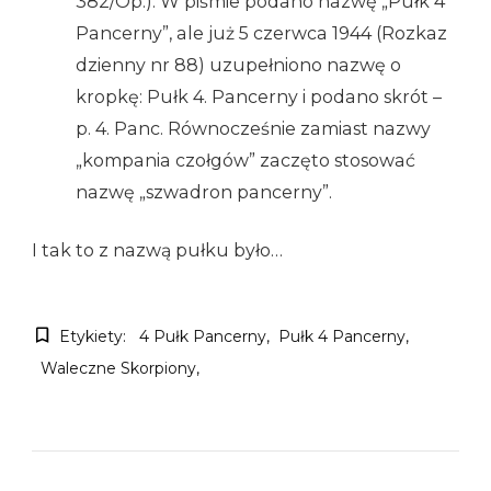
382/Op.). W piśmie podano nazwę „Pułk 4
Pancerny”, ale już 5 czerwca 1944 (Rozkaz
dzienny nr 88) uzupełniono nazwę o
kropkę: Pułk 4. Pancerny i podano skrót –
p. 4. Panc. Równocześnie zamiast nazwy
„kompania czołgów” zaczęto stosować
nazwę „szwadron pancerny”.
I tak to z nazwą pułku było…
Etykiety:
4 Pułk Pancerny
Pułk 4 Pancerny
Waleczne Skorpiony