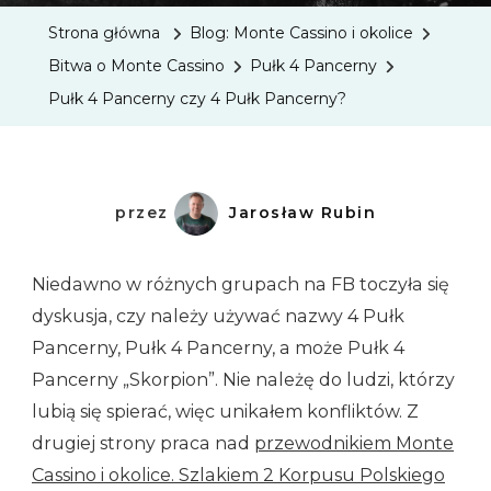
Pancer
Strona główna
Blog: Monte Cassino i okolice
Czy
Bitwa o Monte Cassino
Pułk 4 Pancerny
4
Pułk 4 Pancerny czy 4 Pułk Pancerny?
Pułk
Pancer
przez
Jarosław Rubin
Niedawno w różnych grupach na FB toczyła się
dyskusja, czy należy używać nazwy 4 Pułk
Pancerny, Pułk 4 Pancerny, a może Pułk 4
Pancerny „Skorpion”. Nie należę do ludzi, którzy
lubią się spierać, więc unikałem konfliktów. Z
drugiej strony praca nad
przewodnikiem Monte
Cassino i okolice. Szlakiem 2 Korpusu Polskiego