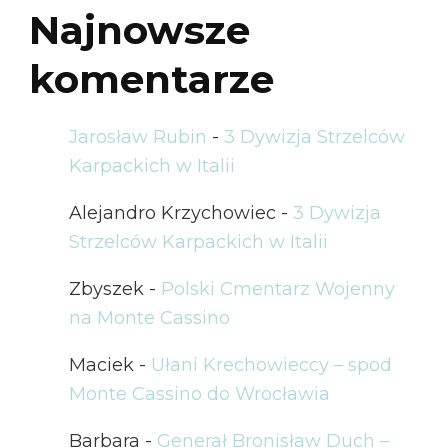
Najnowsze
komentarze
Jarosław Rubin
-
3 Dywizja Strzelców
Karpackich w Italii
Alejandro Krzychowiec
-
3 Dywizja
Strzelców Karpackich w Italii
Zbyszek
-
Polski Cmentarz Wojenny
na Monte Cassino
Maciek
-
Ułani Krechowieccy – spod
Monte Cassino do Wrocławia
Barbara
-
Generał Bronisław Duch –