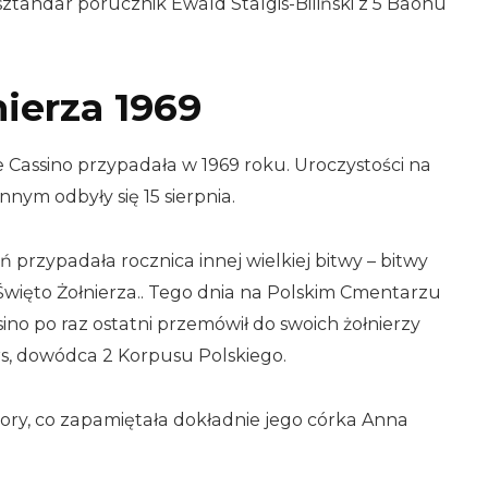
sztandar porucznik Ewald Stalgis-Biliński z 5 Baonu
ierza 1969
e Cassino przypadała w 1969 roku. Uroczystości na
ym odbyły się 15 sierpnia.
 przypadała rocznica innej wielkiej bitwy – bitwy
 Święto Żołnierza.. Tego dnia na Polskim Cmentarzu
o po raz ostatni przemówił do swoich żołnierzy
s, dowódca 2 Korpusu Polskiego.
hory, co zapamiętała dokładnie jego córka Anna