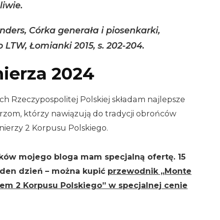
liwie.
ders, Córka generała i piosenkarki,
LTW, Łomianki 2015, s. 202-204.
nierza 2024
nych Rzeczypospolitej Polskiej składam najlepsze
erzom, którzy nawiązują do tradycji obrońców
łnierzy 2 Korpusu Polskiego.
ików mojego bloga mam specjalną ofertę. 15
jeden dzień – można kupić
przewodnik „Monte
kiem 2 Korpusu Polskiego” w specjalnej cenie