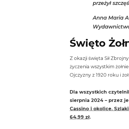
przeżył szczęś
Anna Maria An
Wydawnictwo 
Święto Żoł
Z okazji święta Sił Zbroj
życzenia wszystkim żołni
Ojczyzny z 1920 roku i żo
Dla wszystkich czyteln
sierpnia 2024 – przez 
Cassino i okolice. Szla
64,99 zł
.