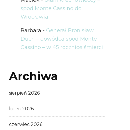
spod Monte Cassino do
Wrocławia
Barbara
-
Generał Bronisław
Duch – dowódca spod Monte
Cassino – w 45 rocznicę śmierci
Archiwa
sierpień 2026
lipiec 2026
czerwiec 2026