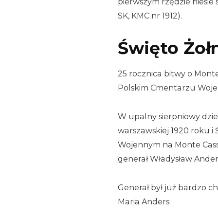
pierwszym rzędzie niesie 
SK, KMC nr 1912).
Święto Żołn
25 rocznica bitwy o Mont
Polskim Cmentarzu Wojenn
W upalny sierpniowy dzień
warszawskiej 1920 roku i
Wojennym na Monte Cassin
generał Władysław Ander
Generał był już bardzo c
Maria Anders: