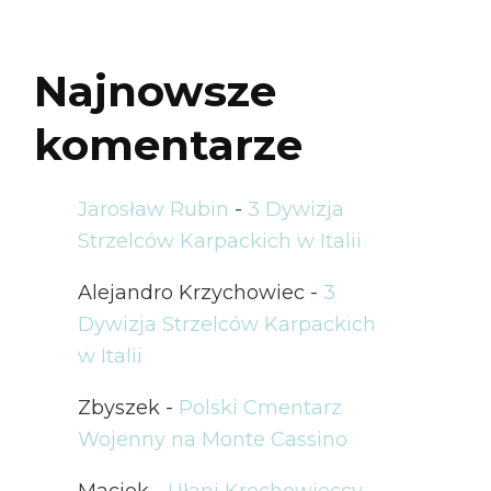
Najnowsze
komentarze
Jarosław Rubin
-
3 Dywizja
Strzelców Karpackich w Italii
Alejandro Krzychowiec
-
3
Dywizja Strzelców Karpackich
w Italii
Zbyszek
-
Polski Cmentarz
Wojenny na Monte Cassino
Maciek
-
Ułani Krechowieccy –