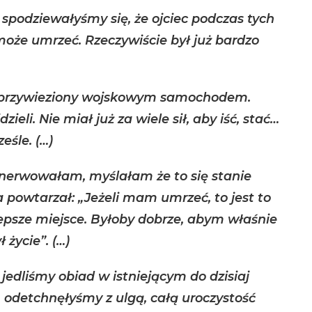
podziewałyśmy się, że ojciec podczas tych
może umrzeć. Rzeczywiście był już bardzo
ł przywieziony wojskowym samochodem.
zieli. Nie miał już za wiele sił, aby iść, stać…
ześle. (…)
enerwowałam, myślałam że to się stanie
 powtarzał: „Jeżeli mam umrzeć, to jest to
epsze miejsce. Byłoby dobrze, abym właśnie
 życie”. (…)
 jedliśmy obiad w istniejącym do dzisiaj
, odetchnęłyśmy z ulgą, całą uroczystość