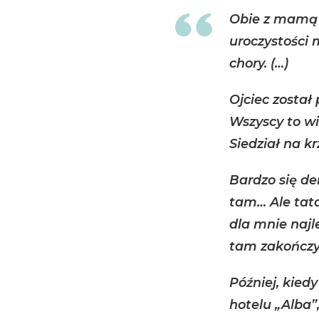
Obie z mamą s
uroczystości 
chory. (…)
Ojciec zosta
Wszyscy to wid
Siedział na kr
Bardzo się d
tam… Ale tata
dla mnie najl
tam zakończył
Później, kiedy
hotelu „Alba”