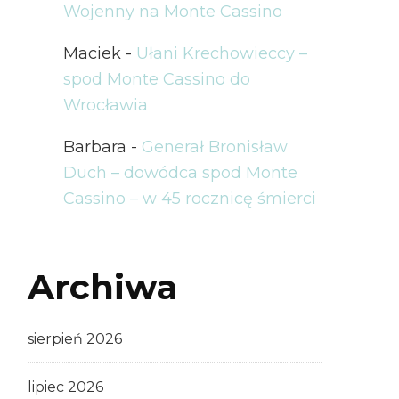
Wojenny na Monte Cassino
Maciek
-
Ułani Krechowieccy –
spod Monte Cassino do
Wrocławia
Barbara
-
Generał Bronisław
Duch – dowódca spod Monte
Cassino – w 45 rocznicę śmierci
Archiwa
sierpień 2026
lipiec 2026