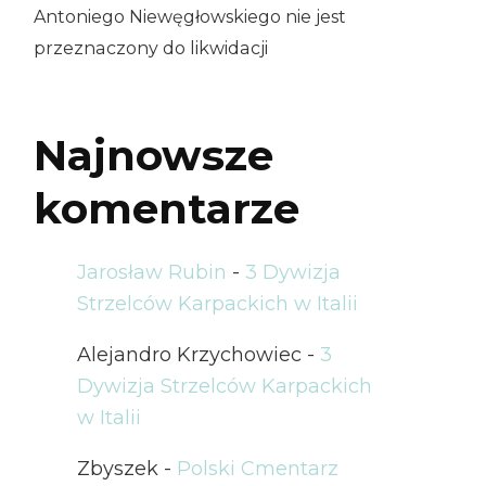
Antoniego Niewęgłowskiego nie jest
przeznaczony do likwidacji
Najnowsze
komentarze
Jarosław Rubin
-
3 Dywizja
Strzelców Karpackich w Italii
Alejandro Krzychowiec
-
3
Dywizja Strzelców Karpackich
w Italii
Zbyszek
-
Polski Cmentarz