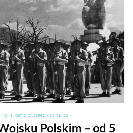
INO
MONTE CASSINO I OKOLICE
Wojsku Polskim – od 5