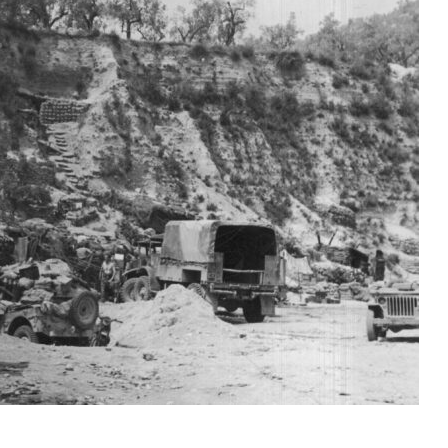
–
Od
5
KDZ
Do
5
KBZ