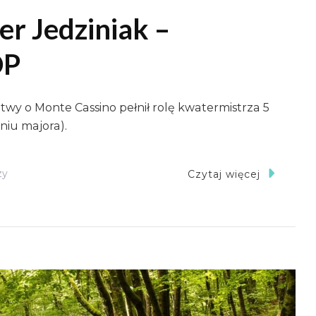
er Jedziniak –
DP
itwy o Monte Cassino pełnił rolę kwatermistrza 5
niu majora).
Do
zy
Czytaj więcej
Płk
Dypl.
Aleksander
Jedziniak
–
Kwatermistrz