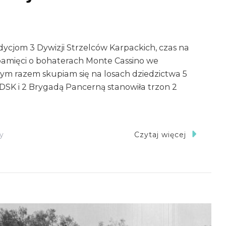
ycjom 3 Dywizji Strzelców Karpackich, czas na
pamięci o bohaterach Monte Cassino we
ym razem skupiam się na losach dziedzictwa 5
3 DSK i 2 Brygadą Pancerną stanowiła trzon 2
Do
y
Czytaj więcej
Tradycja
5
KDP
W
Wojsku
Polskim