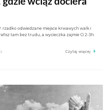
 gdzie wciąż dociera
: rzadko odwiedzane miejsce krwawych walk i
afisz tam bez trudu, a wycieczka zajmie Ci 2-3h.
Do
zy
Czytaj więcej
Wzgórze
575:
Tam,
Gdzie
Wciąż
Dociera
Niewielu
Polaków