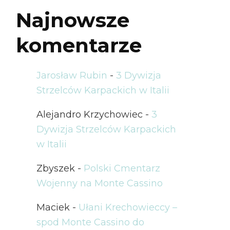
Najnowsze
komentarze
Jarosław Rubin
-
3 Dywizja
Strzelców Karpackich w Italii
Alejandro Krzychowiec
-
3
Dywizja Strzelców Karpackich
w Italii
Zbyszek
-
Polski Cmentarz
Wojenny na Monte Cassino
Maciek
-
Ułani Krechowieccy –
spod Monte Cassino do