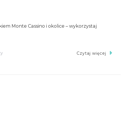
kiem Monte Cassino i okolice – wykorzystaj
Do
zy
Czytaj więcej
Jak
Trafić
W
Ciekawe
Miejsca
Z
Przewodnikiem
„Monte
Cassino