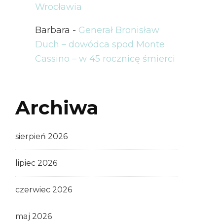
Wrocławia
Barbara
-
Generał Bronisław
Duch – dowódca spod Monte
Cassino – w 45 rocznicę śmierci
Archiwa
sierpień 2026
lipiec 2026
czerwiec 2026
maj 2026