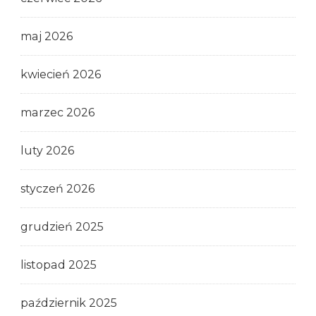
maj 2026
kwiecień 2026
marzec 2026
luty 2026
styczeń 2026
grudzień 2025
listopad 2025
październik 2025