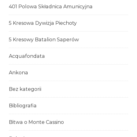
401 Polowa Składnica Amunicyjna
5 Kresowa Dywizja Piechoty
5 Kresowy Batalion Saperów
Acquafondata
Ankona
Bez kategorii
Bibliografia
Bitwa o Monte Cassino