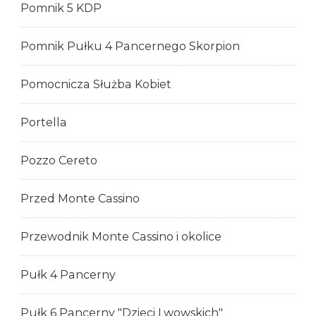
Pomnik 5 KDP
Pomnik Pułku 4 Pancernego Skorpion
Pomocnicza Służba Kobiet
Portella
Pozzo Cereto
Przed Monte Cassino
Przewodnik Monte Cassino i okolice
Pułk 4 Pancerny
Pułk 6 Pancerny "Dzieci Lwowskich"