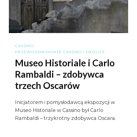
Odwiedz
CASSINO
PRZEWODNIK MONTE CASSINO I OKOLICE
Museo Historiale i Carlo
Rambaldi – zdobywca
trzech Oscarów
Inicjatorem i pomysłodawcą ekspozycji w
Museo Historiale w Cassino był Carlo
Rambaldi – trzykrotny zdobywca Oscara.