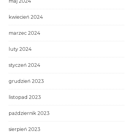
maj 2024
kwiecień 2024
marzec 2024
luty 2024
styczeń 2024
grudzień 2023
listopad 2023
październik 2023
sierpień 2023