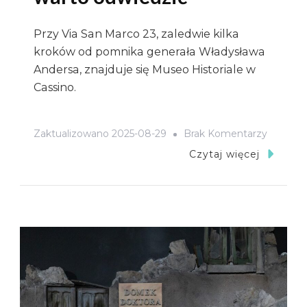
Przy Via San Marco 23, zaledwie kilka
kroków od pomnika generała Władysława
Andersa, znajduje się Museo Historiale w
Cassino.
Do
Zaktualizowano
2025-08-29
Brak Komentarzy
Museo
Czytaj więcej
Historial
W
Cassino
–
Muzeum
Które
Warto