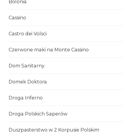
Bolonia
Cassino
Castro dei Volsci
Czerwone maki na Monte Cassino
Dom Sanitarny
Domek Doktora
Droga Inferno
Droga Polskich Saperów
Duszpasterstwo w 2 Korpusie Polskim