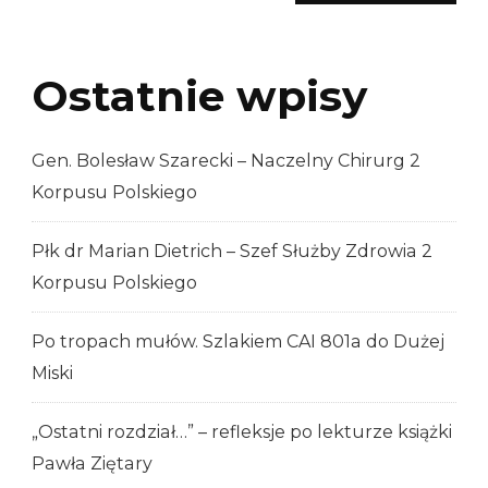
Ostatnie wpisy
Gen. Bolesław Szarecki – Naczelny Chirurg 2
Korpusu Polskiego
Płk dr Marian Dietrich – Szef Służby Zdrowia 2
Korpusu Polskiego
Po tropach mułów. Szlakiem CAI 801a do Dużej
Miski
„Ostatni rozdział…” – refleksje po lekturze książki
Pawła Ziętary