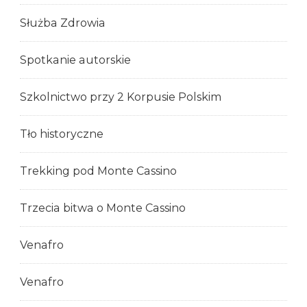
Służba Zdrowia
Spotkanie autorskie
Szkolnictwo przy 2 Korpusie Polskim
Tło historyczne
Trekking pod Monte Cassino
Trzecia bitwa o Monte Cassino
Venafro
Venafro