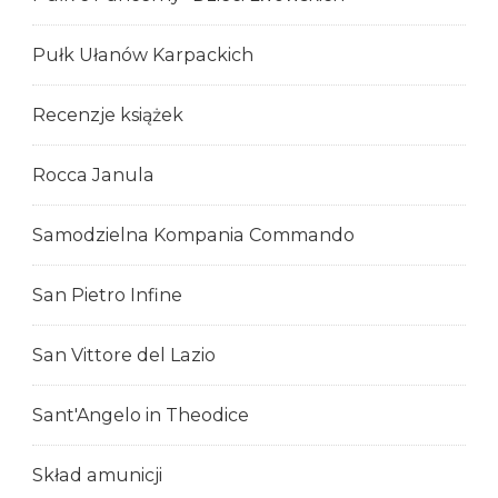
Pułk Ułanów Karpackich
Recenzje książek
Rocca Janula
Samodzielna Kompania Commando
San Pietro Infine
San Vittore del Lazio
Sant'Angelo in Theodice
Skład amunicji