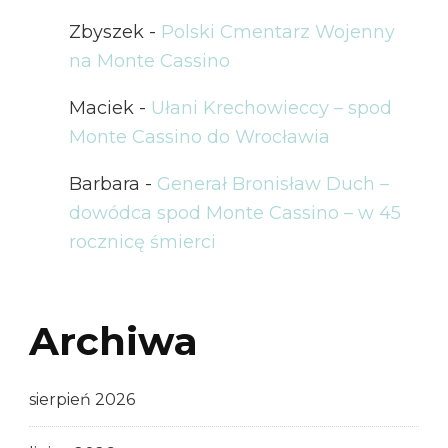
Zbyszek
-
Polski Cmentarz Wojenny
na Monte Cassino
Maciek
-
Ułani Krechowieccy – spod
Monte Cassino do Wrocławia
Barbara
-
Generał Bronisław Duch –
dowódca spod Monte Cassino – w 45
rocznicę śmierci
Archiwa
sierpień 2026