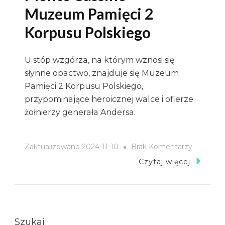
Muzeum Pamięci 2
Korpusu Polskiego
U stóp wzgórza, na którym wznosi się
słynne opactwo, znajduje się Muzeum
Pamięci 2 Korpusu Polskiego,
przypominające heroicznej walce i ofierze
żołnierzy generała Andersa.
Do
Zaktualizowano
2024-11-10
Brak Komentarzy
Monte
Czytaj więcej
Cassino
–
Muzeum
Pamięci
Szukaj