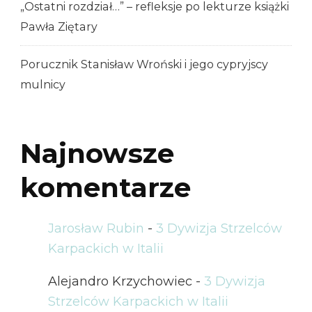
„Ostatni rozdział…” – refleksje po lekturze książki
Pawła Ziętary
Porucznik Stanisław Wroński i jego cypryjscy
mulnicy
Najnowsze
komentarze
Jarosław Rubin
-
3 Dywizja Strzelców
Karpackich w Italii
Alejandro Krzychowiec
-
3 Dywizja
Strzelców Karpackich w Italii