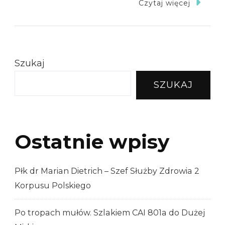
Monte
Czytaj więcej
Cassino
1944-
2024
–
Szukaj
Okolicz
SZUKAJ
Wydawn
Ostatnie wpisy
Płk dr Marian Dietrich – Szef Służby Zdrowia 2
Korpusu Polskiego
Po tropach mułów. Szlakiem CAI 801a do Dużej