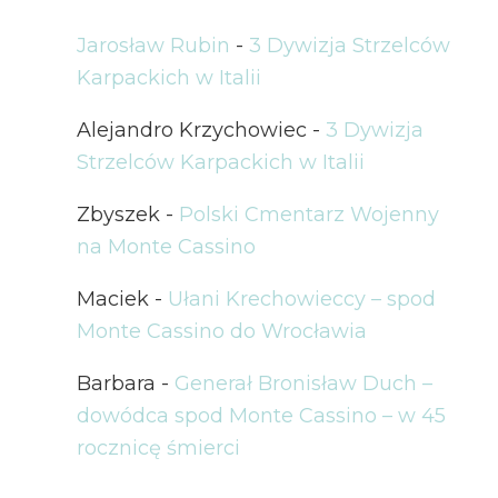
Jarosław Rubin
-
3 Dywizja Strzelców
Karpackich w Italii
Alejandro Krzychowiec
-
3 Dywizja
Strzelców Karpackich w Italii
Zbyszek
-
Polski Cmentarz Wojenny
na Monte Cassino
Maciek
-
Ułani Krechowieccy – spod
Monte Cassino do Wrocławia
Barbara
-
Generał Bronisław Duch –
dowódca spod Monte Cassino – w 45
rocznicę śmierci