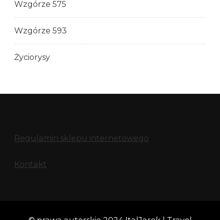
Wzgórze 575
Wzgórze 593
Życiorysy
Regulamin sklepu internetowego
Kontakt