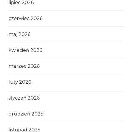
lipiec 2026
czerwiec 2026
maj 2026
kwiecień 2026
marzec 2026
luty 2026
styczeń 2026
grudzień 2025
listopad 2025