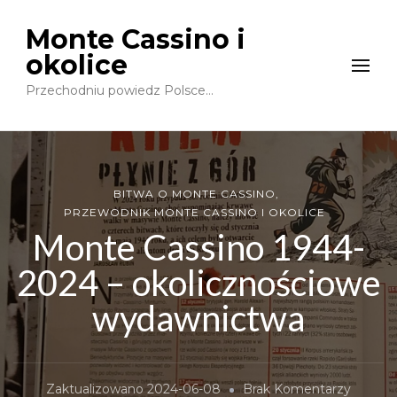
Monte Cassino i
okolice
Przechodniu powiedz Polsce…
BITWA O MONTE CASSINO
PRZEWODNIK MONTE CASSINO I OKOLICE
Monte Cassino 1944-
2024 – okolicznościowe
wydawnictwa
Do
Zaktualizowano
2024-06-08
Brak Komentarzy