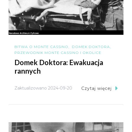
BITWA O MONTE CASSINO
DOMEK DOKTORA
PRZEWODNIK MONTE CASSINO I OKOLICE
Domek Doktora: Ewakuacja
rannych
Zaktualizowano
2024-09-20
Czytaj więcej