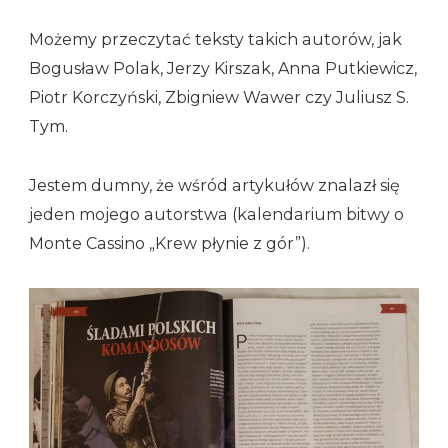
Możemy przeczytać teksty takich autorów, jak
Bogusław Polak, Jerzy Kirszak, Anna Putkiewicz,
Piotr Korczyński, Zbigniew Wawer czy Juliusz S.
Tym.
Jestem dumny, że wśród artykułów znalazł się
jeden mojego autorstwa (kalendarium bitwy o
Monte Cassino „Krew płynie z gór”).