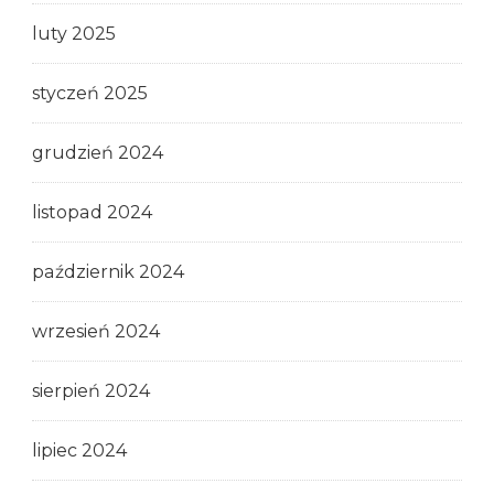
luty 2025
styczeń 2025
grudzień 2024
listopad 2024
październik 2024
wrzesień 2024
sierpień 2024
lipiec 2024