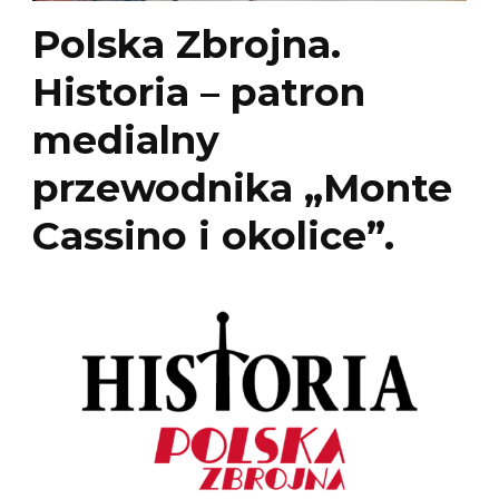
Polska Zbrojna.
Historia – patron
medialny
przewodnika „Monte
Cassino i okolice”.