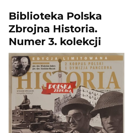
Biblioteka Polska
Zbrojna Historia.
Numer 3. kolekcji