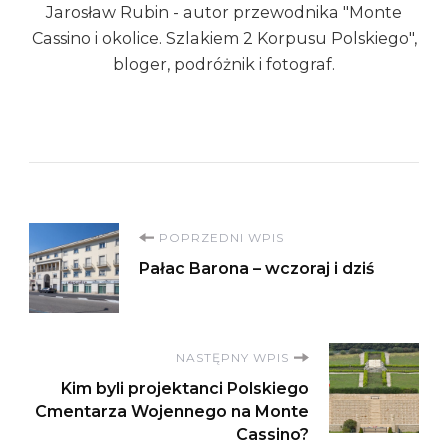
Jarosław Rubin - autor przewodnika "Monte
Cassino i okolice. Szlakiem 2 Korpusu Polskiego",
bloger, podróżnik i fotograf.
Nawigacja
POPRZEDNI WPIS
Pałac Barona – wczoraj i dziś
wpisu
NASTĘPNY WPIS
Kim byli projektanci Polskiego
Cmentarza Wojennego na Monte
Cassino?