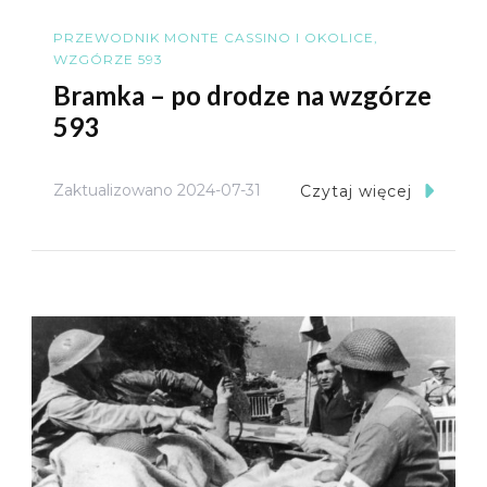
PRZEWODNIK MONTE CASSINO I OKOLICE
WZGÓRZE 593
Bramka – po drodze na wzgórze
593
Zaktualizowano
2024-07-31
Czytaj więcej