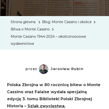
Monte
Cassino
1944-
Strona główna
Blog: Monte Cassino i okolice
2024
Bitwa o Monte Cassino
–
Monte Cassino 1944-2024 – okolicznościowe
Okolic
wydawnictwa
Wydaw
przez
Jarosław Rubin
Polska Zbrojna w 80 rocznicę bitew o Monte
Cassino oraz Falaise wydała specjalną
edycję 3. tomu Biblioteki Polski Zbrojnej
Historia –
Szlak zwycięstwa.