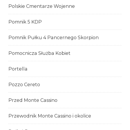
Polskie Cmentarze Wojenne
Pomnik 5 KDP
Pomnik Pułku 4 Pancernego Skorpion
Pomocnicza Służba Kobiet
Portella
Pozzo Cereto
Przed Monte Cassino
Przewodnik Monte Cassino i okolice