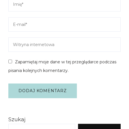
Zapamiętaj moje dane w tej przeglądarce podczas
pisania kolejnych komentarzy.
Szukaj