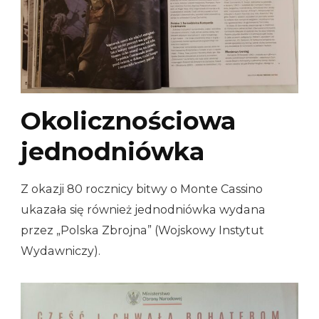
Okolicznościowa
jednodniówka
Z okazji 80 rocznicy bitwy o Monte Cassino
ukazała się również jednodniówka wydana
przez „Polska Zbrojna” (Wojskowy Instytut
Wydawniczy).