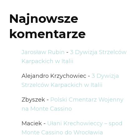
Najnowsze
komentarze
Jarosław Rubin
-
3 Dywizja Strzelców
Karpackich w Italii
Alejandro Krzychowiec
-
3 Dywizja
Strzelców Karpackich w Italii
Zbyszek
-
Polski Cmentarz Wojenny
na Monte Cassino
Maciek
-
Ułani Krechowieccy – spod
Monte Cassino do Wrocławia