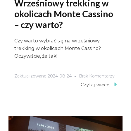
Wrześniowy trekking w
okolicach Monte Cassino
– czy warto?
Czy warto wybrać się na wrześniowy
trekking w okolicach Monte Cassino?
Oczywiście, że tak!
Do
Zaktualizowano
2024-08-24
Brak Komentarzy
Wrześn
Czytaj więcej
Trekkin
W
Okolica
Monte
Cassino