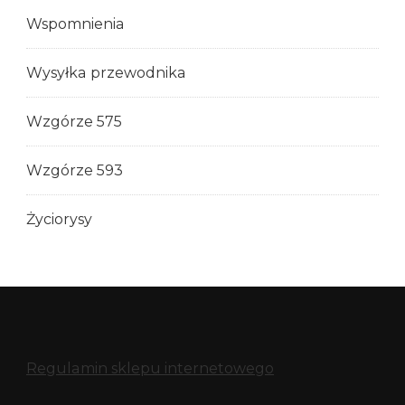
Wspomnienia
Wysyłka przewodnika
Wzgórze 575
Wzgórze 593
Życiorysy
Regulamin sklepu internetowego