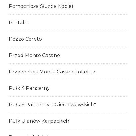
Pomocnicza Służba Kobiet
Portella
Pozzo Cereto
Przed Monte Cassino
Przewodnik Monte Cassino i okolice
Pułk 4 Pancerny
Pułk 6 Pancerny "Dzieci Lwowskich"
Pułk Ułanów Karpackich