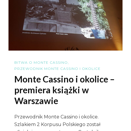
–
Czy
Warto?
BITWA O MONTE CASSINO
PRZEWODNIK MONTE CASSINO I OKOLICE
Monte Cassino i okolice –
premiera książki w
Warszawie
Przewodnik Monte Cassino i okolice.
Szlakiem 2 Korpusu Polskiego został