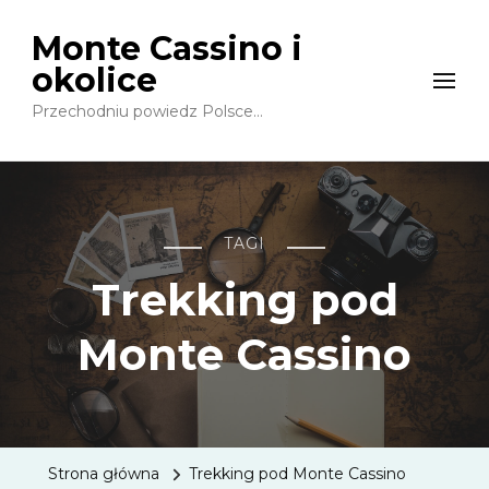
Monte Cassino i
okolice
Przechodniu powiedz Polsce…
TAGI
Trekking pod
Monte Cassino
Strona główna
Trekking pod Monte Cassino