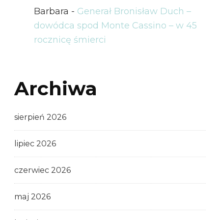
Barbara
-
Generał Bronisław Duch –
dowódca spod Monte Cassino – w 45
rocznicę śmierci
Archiwa
sierpień 2026
lipiec 2026
czerwiec 2026
maj 2026