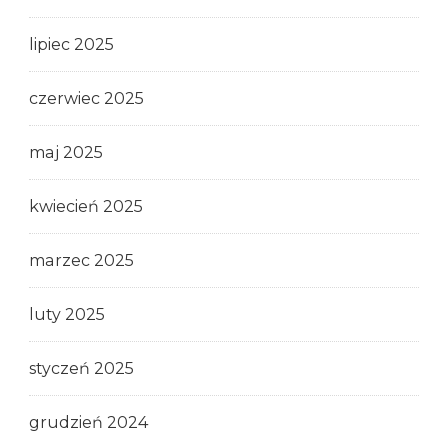
lipiec 2025
czerwiec 2025
maj 2025
kwiecień 2025
marzec 2025
luty 2025
styczeń 2025
grudzień 2024