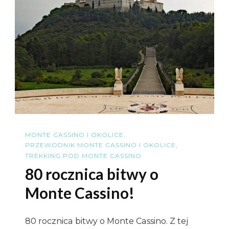
MONTE CASSINO I OKOLICE
PRZEWODNIK MONTE CASSINO I OKOLICE
TREKKING POD MONTE CASSINO
80 rocznica bitwy o
Monte Cassino!
80 rocznica bitwy o Monte Cassino. Z tej