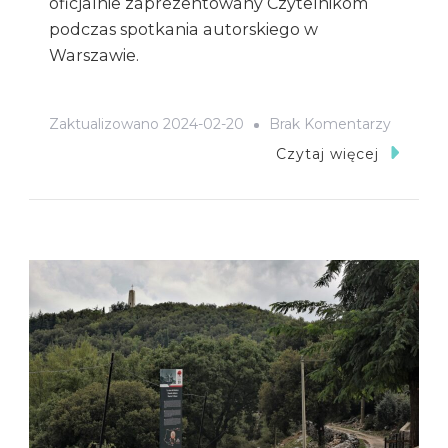
oficjalnie zaprezentowany Czytelnikom
podczas spotkania autorskiego w
Warszawie.
Do
Zaktualizowano
2024-02-20
Brak Komentarzy
Monte
Czytaj więcej
Cassino
I
Okolice
–
Premier
Książki
W
Warsza