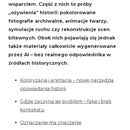
wsparciem. Część z nich to próby
„ożywienia” historii: pokolorowane
fotografie archiwalne, animacje twarzy,
symulacje ruchu czy rekonstrukcje scen
bitewnych. Obok nich pojawiają się jednak
także materiały całkowicie wygenerowane
przez AI – bez realnego odpowiednika w
źródłach historycznych.
Koloryzacja i animacja – nowe narzędzia
opowiadania historii
Gdzie zaczyna się problem – fake i brak
kontekstu
Oznaczanie ma znaczenie