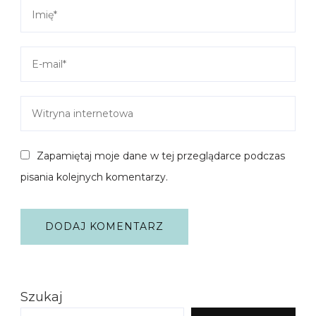
Zapamiętaj moje dane w tej przeglądarce podczas
pisania kolejnych komentarzy.
Szukaj