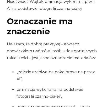
Niedźwiedź Wojtek, animacja wykonana przez
AI na podstawie fotografii czarno-białej
Oznaczanie ma
znaczenie
Uważam, że dobrą praktyką – a wręcz
obowiązkiem twórców i osób udostępniających
takie treści – jest jasne oznaczanie materiałów:
„zdjęcie archiwalne pokolorowane przez
AI”,
„animacja wykonana na podstawie
fotografii czarno-białej”,
„obraz wygenerowany przez AI – wizja