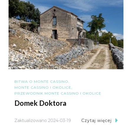
BITWA O MONTE CASSINO
MONTE CASSINO I OKOLICE
PRZEWODNIK MONTE CASSINO I OKOLICE
Domek Doktora
Zaktualizowano
2024-03-19
Czytaj więcej