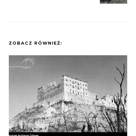
ZOBACZ RÓWNIEŻ: