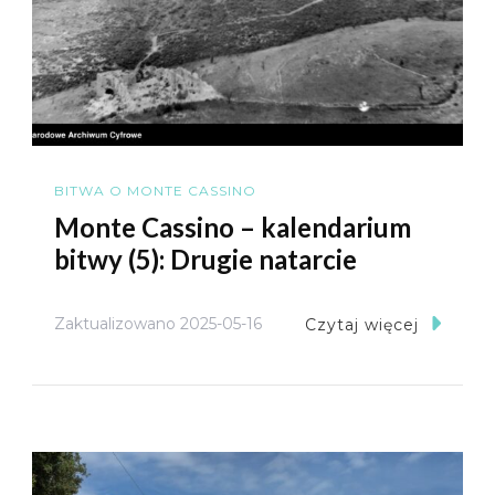
BITWA O MONTE CASSINO
Monte Cassino – kalendarium
bitwy (5): Drugie natarcie
Zaktualizowano
2025-05-16
Czytaj więcej