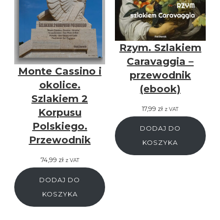
Rzym. Szlakiem
Caravaggia –
Monte Cassino i
przewodnik
okolice.
(ebook)
Szlakiem 2
17,99
zł
z VAT
Korpusu
Polskiego.
DODAJ DO
Przewodnik
KOSZYKA
74,99
zł
z VAT
DODAJ DO
KOSZYKA